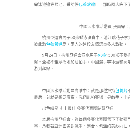
霏泳池邊等候池江采訪停
包養軟體
止，那時兩人許下
中國泅水隊活動員 張雨霏：我說s
杭州亞運會男子50米蝶泳決賽中，池江璃花子拿
彼此激
包養管道
勵，兩人的這段友情讓良多人激動。
9月24日，杭州亞運會泅水男子
包養
1500米不
懈。全場不雅眾為她加油拍手，中國選手李冰潔和高
游到起點。
中國泅水隊活動員高唯中：就是那種把持
包養網
最后一刻就是想要廢棄，我們能夠賽場上是敵手，比
出色紛呈 史上最佳 參賽代表團點贊亞運
本屆杭州亞運會，為每個參賽代表團留下了動聽而
事，承載著亞洲國民對戰爭、連合、包涵的美妙向往