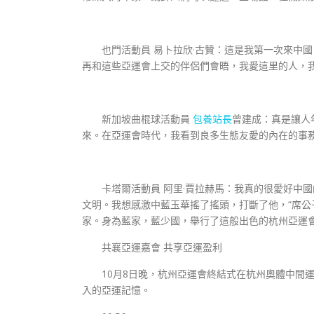
也門活動員 易卜拉欣·古贊：這是我第一次來中國
再和這些亞運會上交的伴侶們會晤，我愛這里的人，
新加坡曲棍球活動員
包養站長
曾建成：真是讓人
來。在亞運會時代，我看到良多生態友愛的內在的事
卡塔爾活動員 阿里·賈拉赫馬：我真的很愛好中國
文明。我想感激中藍玉華搖了搖頭，打斷了他，“席公
家。身為藍家，藍少國，舉行了這般出色的杭州亞運
共襄亞運嘉會 共享亞運盈利
10月8日晚，杭州亞運會終結式在杭州奧體中間運動
入的亞運記憶。