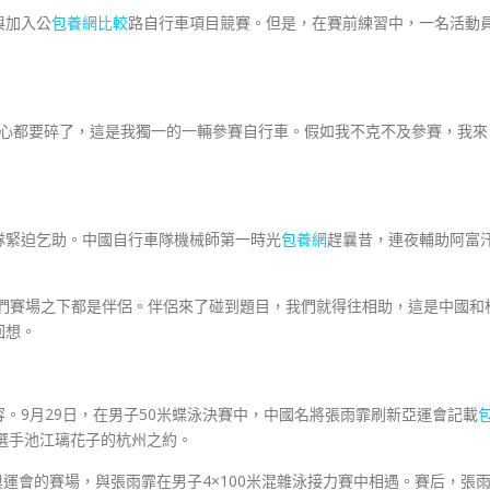
與加入公
包養網比較
路自行車項目競賽。但是，在賽前練習中，一名活動
心都要碎了，這是我獨一的一輛參賽自行車。假如我不克不及參賽，我來
緊迫乞助。中國自行車隊機械師第一時光
包養網
趕曩昔，連夜輔助阿富
賽場之下都是伴侶。伴侶來了碰到題目，我們就得往相助，這是中國和
回想。
9月29日，在男子50米蝶泳決賽中，中國名將張雨霏刷新亞運會記載
本)選手池江璃花子的杭州之約。
運會的賽場，與張雨霏在男子4×100米混雜泳接力賽中相遇。賽后，張