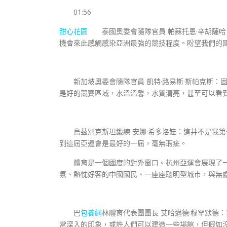
01:56
甜心花園
泰國奧委會隨隊官員 帕蘇托恩·辛胡薩哈
機會來此感觸感染亞洲最強的競技程度。盼望我們的
新加坡奧委會隨隊官員 凱特·路易斯·斯帕克斯：
是好的競賽區域，水溫溫馨，水質清亮，甚至可以看
烏茲別克斯坦鍛練 安娜·希多洛娃：這并不是我第
到這屆亞運會是最好的一屆，毫無瑕疵。
體育是一個國度的對外窗口。杭州亞運會展現了一
氛、熱忱好客的中國國民、一座座聰明型城市，與無
巴
包養網
林體育代表團團長 艾哈邁德·穆罕默德
常深入的印象，或許人們可以建造一些場館，但假如