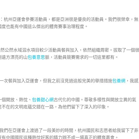
：杭州亞運會參賽活動員，都是亞洲很是優良的活動員。我們很榮幸，無
國度也能有中國這么傑出的體育賽事治理程度。
固然公然水域泅水項目較少活動員餐與加入，依然組織周密。拔取了一個
到遠方漂亮的山
包養意思
脈，活動員競賽需求的一切這里都有。
一次餐與加入亞運會，但我之前沒見過這般完美的舉措措施
包養網
，我感
個開放、熱忱、
包養甜心網
古代化的中國。尊敬多樣性與開放立異的氣
處不在的文明底蘊交錯在一路，為他們留下了深入的印象。
：我們在亞運會上渡過了一段美妙的時間，杭州國民和志愿者給我留下了非
沒有中國國民這種熱忱好客的精力辦不成一場真正的體育嘉會。