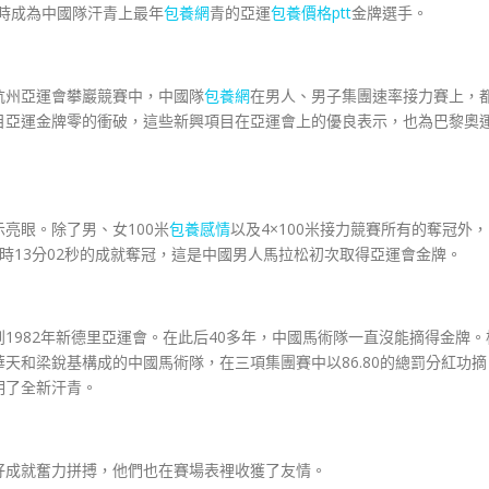
時成為中國隊汗青上最年
包養網
青的亞運
包養價格ptt
金牌選手。
州亞運會攀巖競賽中，中國隊
包養網
在男人、男子集團速率接力賽上，
目亞運金牌零的衝破，這些新興項目在亞運會上的優良表示，也為巴黎奧
亮眼。除了男、女100米
包養感情
以及4×100米接力競賽所有的奪冠外，
時13分02秒的成就奪冠，這是中國男人馬拉松初次取得亞運會金牌。
982年新德里亞運會。在此后40多年，中國馬術隊一直沒能摘得金牌。
天和梁銳基構成的中國馬術隊，在三項集團賽中以86.80的總罰分紅功摘
明了全新汗青。
成就奮力拼搏，他們也在賽場表裡收獲了友情。