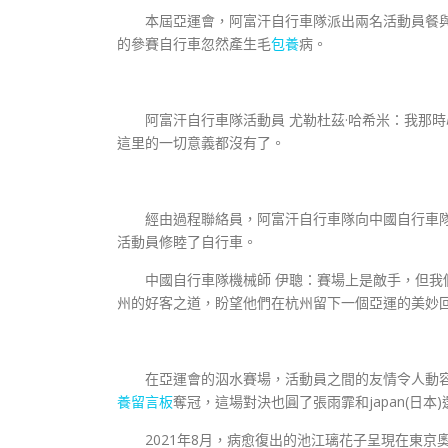
本屆亞運會，阿富汗自行車隊派出兩名活動員餐
的參賽自行車忽然產生毛
包養
病。
阿富汗自行車隊活動員 尤勒杜茲·哈希米：我那時
這里的一切意義都沒有了。
經由過程聯絡員，阿富汗自行車隊向中國自行車隊
活動員修睦了自行車。
中國自行車隊機械師 伊聰：賽場上是敵手，但我們
州的好客之道，盼望他們在杭州留下一個亞運的美妙
在亞運會的泅水賽場，活動員之間的友情令人動容。
養留言板
奪冠，這場對決也圓了張雨霏和japan(日
2021年8月，病愈復出的池江璃花子呈現在東京奧