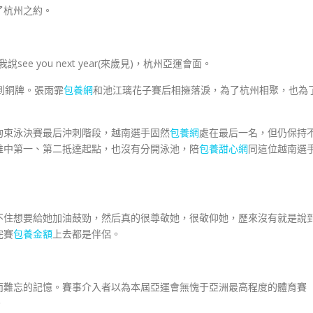
了杭州之約。
ee you next year(來歲見)，杭州亞運會面。
到銅牌。張雨霏
包養網
和池江璃花子賽后相擁落淚，為了杭州相聚，也為
受拘束泳決賽最后沖刺階段，越南選手固然
包養網
處在最后一名，但仍保持
唯中第一、第二抵達起點，也沒有分開泳池，陪
包養甜心網
同這位越南選
不住想要給她加油鼓勁，然后真的很尊敬她，很敬仰她，歷來沒有就是說
完賽
包養金額
上去都是伴侶。
難忘的記憶。賽事介入者以為本屆亞運會無愧于亞洲最高程度的體育賽
。