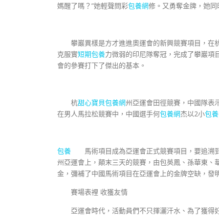
媽醒了嗎？”她輕聲問彩
包養網
修。又勇奪金牌，她同
攀巖異樣是方才進進奧運會的新興競賽項目，在杭
克服實
短期包養
力微弱的印尼隊奪冠，完成了攀巖項
會的參賽打下了傑出的基本。
杭
甜心寶貝包養網
州亞運會田徑競賽，中國隊表示
在男人馬拉松競賽中，中國選手何
包養網
杰以2小
包養
包養
馬術項目成為亞運會正式競賽項目，要追溯到1
州亞運會上，顛末三天的競賽，由包英鳳、孫華東、華
金，彌補了中國馬術項目在亞運會上的金牌空缺，發
賽場表裡 收獲友情
亞運會時代，活動員們不只揮灑汗水、為了獲得好