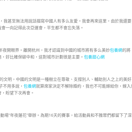
，我甚至無法用說話描寫中國人有多么友愛。我會再來這里，由於我還要
我會一向記得此次亞運會，平生都不會忘失落。
年夜開眼界。離開杭州，我才認識到中國的城市將有多么美妙
包養網
的將
務，好比確保碳中和，這對城市計劃很是主要。
包養甜心網
的文明，中國的文明是一種樹立在尊敬、支撐別人、輔助別人之上的美好
子不用多說，
包養網
就算席家決定不解除婚約，我也不可能嫁給你，嫁入
會，盼望下次再會。
場“年夜蓮花”舉辦。為期16天的賽事，給活動員和不雅眾們都留下了深