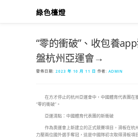
跳
至
綠色檯燈
主
要
內
容
“零的衝破”、收包養a
盤杭州亞運會→
發佈日期:
2023 年 10 月 11 日
作者:
ADMIN
在方才停止的杭州亞運會中，中國體育代表團在獲
“零的衝破”。
亞運清點：中國體育代表團的新衝破
作為奧運會上新建立的正式競賽項目，滑板在杭州第
力壓兩位國外選手奪冠，這是中國隊初次取得滑板項目