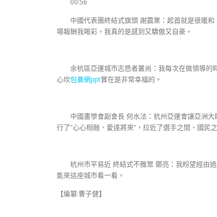
00:56
中國代表團終結式旗頭 謝震業：起首就是很暖和，
場報酬我喝彩，我真的是感到又驕傲又自豪。
余杭區亞運城市志愿者叢尚：我每次在做領導的時辰
心坎
包養網ppt
實在是非常幸福的。
中國畫學會副會長 何水法：杭州亞運會讓亞洲大
行了“心心相融、愛達將來”，拉近了選手之間、國民
杭州市平易近 終結式不雅眾 鄭亮：我盼望經由過
能來這座城市看一看。
【編纂:曹子健】