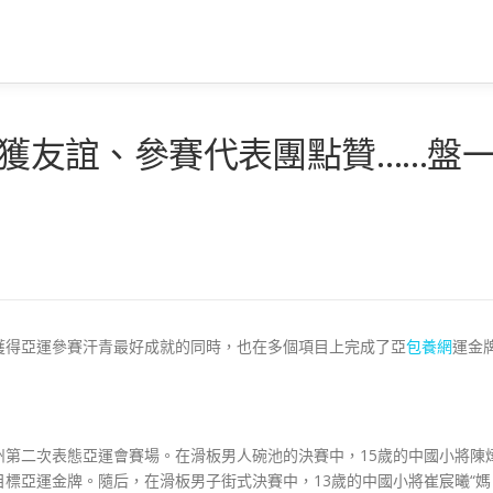
pp獲友誼、參賽代表團點贊……盤
得亞運參賽汗青最好成就的同時，也在多個項目上完成了亞
包養網
運金
二次表態亞運會賽場。在滑板男人碗池的決賽中，15歲的中國小將陳
標亞運金牌。隨后，在滑板男子街式決賽中，13歲的中國小將崔宸曦“媽