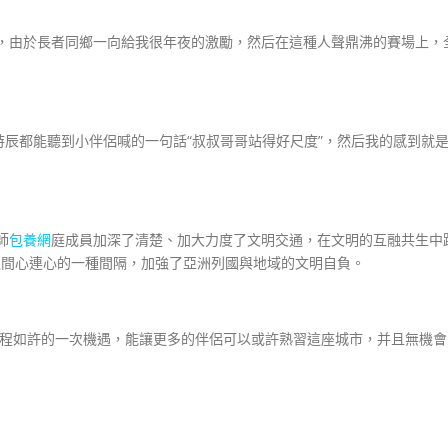
由於長者同鄉一向給我很年夜的激勵，然后在這種人聲鼎沸的賽場上，
都能聽到小伴侶喊的一句話“叔叔哥哥站得好尺度”，然后我的感到就
師
包養網
庭成員加深了清楚、加大力度了文明交通，在文明的互融共生中
之間心連心的一種間隔，加強了亞洲列國與地域的文明自負。
程如許的一次機遇，能讓更多的伴侶可以或許熟習這座城市，并且無機會