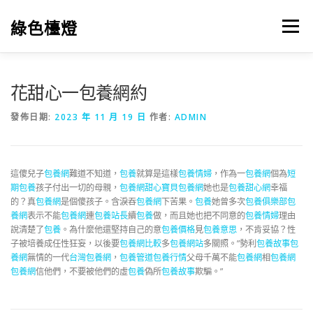
跳
至
綠色檯燈
選單
主
要
內
容
花甜心一包養網約
發佈日期:
2023 年 11 月 19 日
作者:
ADMIN
這傻兒子
包養網
難道不知道，
包養
就算是這樣
包養情婦
，作為一
包養網
個為
短
期包養
孩子付出一切的母親，
包養網
甜心寶貝包養網
她也是
包養甜心網
幸福
的？真
包養網
是個傻孩子。含淚吞
包養網
下苦果。
包養
她曾多次
包養俱樂部
包
養網
表示不能
包養網
連
包養站長
續
包養
做，而且她也把不同意的
包養情婦
理由
說清楚了
包養
。為什麼他還堅持自己的意
包養價格
見
包養意思
，不肯妥協？性
子被培養成任性狂妄，以後要
包養網比較
多
包養網站
多關照。”勢利
包養故事
包
養網
無情的一代
台灣包養網
，
包養管道
包養行情
父母千萬不能
包養網
相
包養網
包養網
信他們，不要被他們的虛
包養
偽所
包養故事
欺騙。”