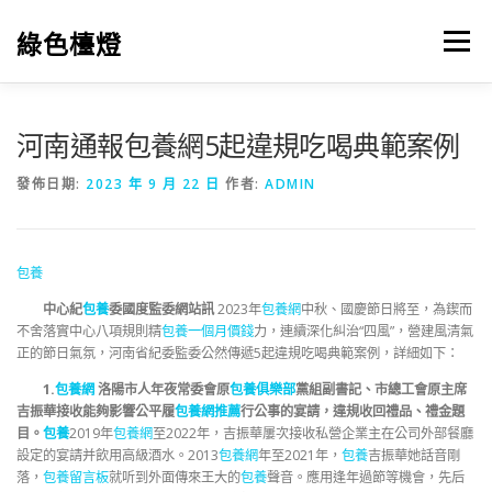
跳
至
綠色檯燈
選單
主
要
內
容
河南通報包養網5起違規吃喝典範案例
發佈日期:
2023 年 9 月 22 日
作者:
ADMIN
包養
中心紀
包養
委國度監委網站訊
2023年
包養網
中秋、國慶節日將至，為鍥而
不舍落實中心八項規則精
包養一個月價錢
力，連續深化糾治“四風”，營建風清氣
正的節日氣氛，河南省紀委監委公然傳遞5起違規吃喝典範案例，詳細如下：
1.
包養網
洛陽市人年夜常委會原
包養俱樂部
黨組副書記、市總工會原主席
吉振華接收能夠影響公平履
包養網推薦
行公事的宴請，違規收回禮品、禮金題
目。
包養
2019年
包養網
至2022年，吉振華屢次接收私營企業主在公司外部餐廳
設定的宴請并飲用高級酒水。2013
包養網
年至2021年，
包養
吉振華她話音剛
落，
包養留言板
就听到外面傳來王大的
包養
聲音。應用逢年過節等機會，先后