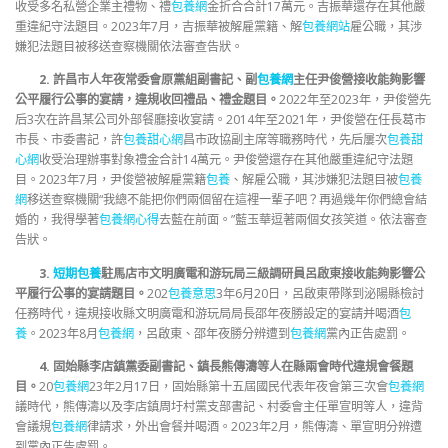
收受多名私營企業主禮物、禮
包養網
金折合合計17萬元。吉振華還存在其他嚴
重違紀守法題目。2023年7月，吉振華被解雇黨籍、解
包養網站
雇公職，其涉
嫌犯法題目被移送查察機關依法審查告狀。
2. 許昌市人年夜常委會原黨組副書記、副
包養網
主任尹俊營接收能夠影響
公平履行公事的宴請，違規收回禮品、禮金題目。
2022年至2023年，尹俊營先
后3次在許昌某公司外部餐廳接收宴請。2014年至2021年，尹俊營在任長葛市
市長、市委書記，許
包養甜心網
昌市政協副主席等職務時代，先后屢次
包養甜
心網
收受治理辦事對象禮金合計14萬元。尹俊營還存在其他嚴重違紀守法題
目。2023年7月，尹俊營被解雇黨籍
包養
、解雇公職，其涉嫌犯法題目被
包養
網
移送查察機關“我總不能把你們兩個留在這裡一輩子吧？再過幾年你們總會結
婚的，我得學著
包養網心得
去藍在前面。”藍玉華逗著兩個女孩笑道。依法審查
告狀。
3.
短期包養
駐馬店市文明廣電和游玩局三級調研員呂啟東接收能夠影響公
平履行公事的宴請題目。
202
包養意思
3年6月20日，呂啟東帶隊到泌陽縣檢討
任務時代，違規接收縣文明廣電和游玩局局長邵年夜勝設定的宴請并喝酒
包
養
。2023年8月
包養網
，呂啟東、邵年夜勝分辨遭到
包養網
黨內正告處罰。
4. 固始縣李店鎮黨委副書記、鎮長熊傳濤等人在縣兩會時代違規會餐題
目。
20
包養網
23年2月17日，固始縣第十五屆國民代表年夜會第三次會
包養網
議時代，熊傳濤以及李店鎮周圩村黨支部書記、村委會主任單宣明等人，違背
會議規
包養網
律請求，外出會餐并喝酒。2023年2月，熊傳濤、單宣明分辨遭
到黨內正告處罰。