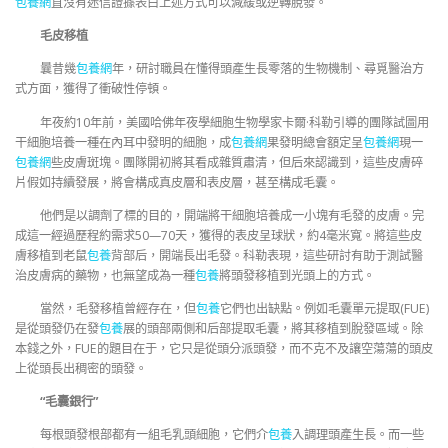
包養網
直沒有迷信證據表白上述方式可以減緩或逆轉脫發。
毛皮移植
曩昔幾
包養網
年，研討職員在懂得頭產生長零落的生物機制、尋覓醫治方
式方面，獲得了衝破性停頓。
年夜約10年前，美國哈佛年夜學細胞生物學家卡爾·科勒引導的團隊試圖用
干細胞培養一種在內耳中發明的細胞，成
包養網
果發明總會額定呈
包養網
現一
包養網
些皮膚斑塊。團隊開初將其看成雜質肅清，但后來認識到，這些皮膚碎
片假如持續發展，將會構成真皮層和表皮層，甚至構成毛囊。
他們是以調劑了標的目的，開端將干細胞培養成一小塊有毛發的皮膚。完
成這一經過歷程約需求50—70天，獲得的表皮呈球狀，約4毫米寬。將這些皮
膚移植到老鼠
包養
背部后，開端長出毛發。科勒表現，這些研討有助于測試醫
治皮膚病的藥物，也無望成為一種
包養
將頭發移植到光頭上的方式。
當然，毛發移植曾經存在，但
包養
它們也出缺點。例如毛囊單元提取(FUE)
是從頭發仍在發
包養
展的頭部兩側和后部提取毛囊，將其移植到脫發區域。除
本錢之外，FUE的題目在于，它只是從頭分派頭發，而不克不及讓空蕩蕩的頭皮
上從頭長出稠密的頭發。
“毛囊銀行”
每根頭發根部都有一組毛乳頭細胞，它們介
包養
入調理頭產生長。而一些