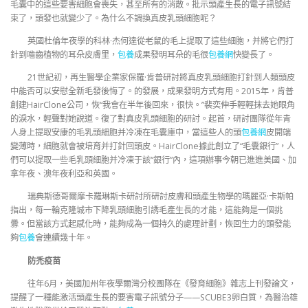
毛囊中的這些要害細胞會喪失，甚至所有的消散。批示頭產生長的電子訊號結
束了，頭發也就變少了。為什么不調換真皮乳頭細胞呢？
英國杜倫年夜學的科林·杰何達從老鼠的毛上提取了這些細胞，并將它們打
針到嚙齒植物的耳朵皮膚里，
包養
成果發明耳朵的毛很
包養網
快變長了。
21世紀初，再生醫學企業家保羅·肯普研討將真皮乳頭細胞打針到人類頭皮
中能否可以安慰全新毛發後悔了。的發展，成果發明方式有用。2015年，肯普
創建HairClone公司，恢“我會在半年後回來，很快。”裴奕伸手輕輕抹去她眼角
的淚水，輕聲對她說道。復了對真皮乳頭細胞的研討。起首，研討團隊從年青
人身上提取安康的毛乳頭細胞并冷凍在毛囊庫中，當這些人的頭
包養網
皮開端
變薄時，細胞就會被培育并打針回頭皮。HairClone據此創立了“毛囊銀行”，人
們可以提取一些毛乳頭細胞并冷凍于該“銀行”內，這項辦事今朝已進進美國、加
拿年夜、澳年夜利亞和英國。
瑞典斯德哥爾摩卡羅琳斯卡研討所研討皮膚和頭產生物學的瑪麗亞·卡斯帕
指出，每一輪克隆城市下降乳頭細胞引誘毛產生長的才能，這能夠是一個挑
釁。但當該方式起感化時，能夠成為一個持久的處理計劃，恢回生力的頭發能
夠
包養
會連續幾十年。
防禿疫苗
往年6月，美國加州年夜學爾灣分校團隊在《發育細胞》雜志上刊發論文，
提醒了一種能激活頭產生長的要害電子訊號分子——SCUBE3卵白質，為醫治雄