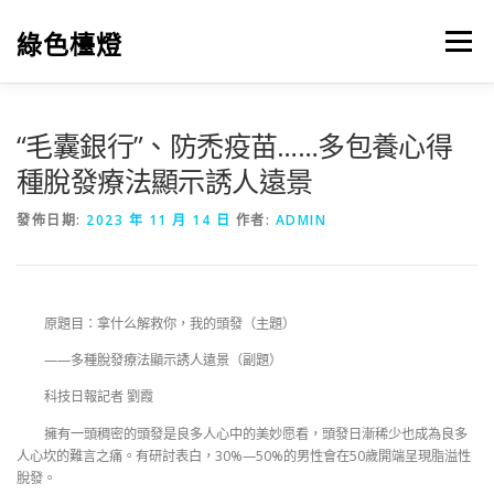
跳
至
綠色檯燈
選單
主
要
內
容
“毛囊銀行”、防禿疫苗……多包養心得
種脫發療法顯示誘人遠景
發佈日期:
2023 年 11 月 14 日
作者:
ADMIN
原題目：拿什么解救你，我的頭發（主題）
——多種脫發療法顯示誘人遠景（副題）
科技日報記者 劉霞
擁有一頭稠密的頭發是良多人心中的美妙愿看，頭發日漸稀少也成為良多
人心坎的難言之痛。有研討表白，30%—50%的男性會在50歲開端呈現脂溢性
脫發。