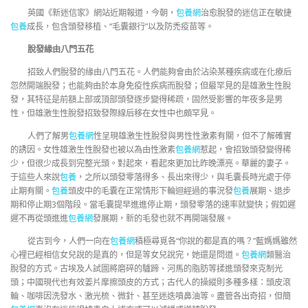
英國《新迷信家》網站近期報道，今朝，
包養網
治愈脫發的迷信正在敏捷
包養
成長，包含頭發移植、“毛囊銀行”以及防禿疫苗等。
脫發緣由八門五花
招致人們脫發的緣由八門五花。人們能夠會由於沾染某種疾病或在化療后
忽然開端脫發；也能夠由於本身免疫性疾病而脫發；但最罕見的是雄激生性脫
發，其特征是前額上部或頂部頭發逐步變得稀疏，固然受影響的年夜多是男
性，但雄激生性脫發招致發際線后移在女性中也頗罕見。
人們了解男
包養網
性呈現雄激生性脫發與男性性激素有關，但不了解確實
的誘因。女性雄激生性脫發也被以為由性激素
包養網
惹起，會招致頭發變得稀
少，但很少成長到完整光頭。對起來，看起來更加比昨晚漂亮。華麗的妻子。
于這些人來說
包養
，之所以頭發零落得多、長出來得少，與毛囊長時光處于停
止期有關。
包養
頭皮中的毛囊在正常情形下輪迴經過的事況發
包養
展期、退步
期和停止期3個階段。當毛囊提早進進停止期，頭發零落的速率就變快；假如遲
遲不再從頭進進
包養網
發展期，新的毛發也就不再開端發展。
從古到今，人們一向在
包養網
積極尋覓各“你說的都是真的嗎？”藍媽媽雖然
心裡已經相信女兒說的是真的，但是等女兒說完，她還是問道。
包養網
類醫治
脫發的方式。古埃及人試圖將磨碎的驢蹄、河馬的脂肪等揉進頭發來克制光
頭；中國現代也有效姜片摩擦頭皮的方式；古代人的操縱則多種多樣：頭皮滾
輪、咖啡因洗發水、激光梳、微針、甚至迷迭噴鼻油等。盡管各出奇招，但簡