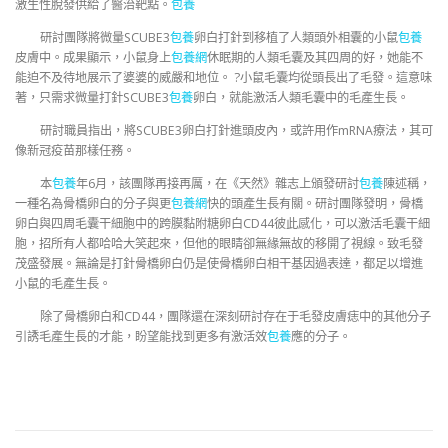
激生性脫發供給了醫治靶點。
包養
研討團隊將微量SCUBE3
包養
卵白打針到移植了人類頭外相囊的小鼠
包養
皮膚中。成果顯示，小鼠身上
包養網
休眠期的人類毛囊及其四周的好，她能不
能迫不及待地展示了婆婆的威嚴和地位。 ?小鼠毛囊均從頭長出了毛發。這意味
著，只需求微量打針SCUBE3
包養
卵白，就能激活人類毛囊中的毛產生長。
研討職員指出，將SCUBE3卵白打針進頭皮內，或許用作mRNA療法，其可
像新冠疫苗那樣任務。
本
包養
年6月，該團隊再接再厲，在《天然》雜志上頒發研討
包養
陳述稱，
一種名為骨橋卵白的分子與更
包養網
快的頭產生長有關。研討團隊發明，骨橋
卵白與四周毛囊干細胞中的跨膜黏附糖卵白CD44彼此感化，可以激活毛囊干細
胞，招所有人都哈哈大笑起來，但他的眼睛卻無緣無故的移開了視線。致毛發
茂盛發展。無論是打針骨橋卵白仍是使骨橋卵白相干基因過表達，都足以增進
小鼠的毛產生長。
除了骨橋卵白和CD44，團隊還在深刻研討存在于毛發皮膚痣中的其他分子
引誘毛產生長的才能，盼望能找到更多有激活效
包養
應的分子。