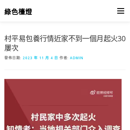
跳
至
綠色檯燈
選單
主
要
內
容
村平易包養行情近家不到一個月起火30
屢次
發佈日期:
2023 年 11 月 4 日
作者:
ADMIN