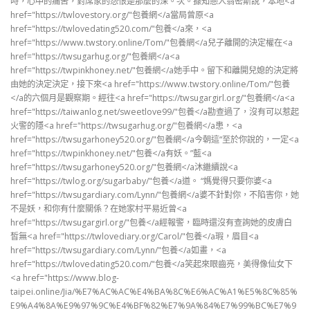
時，心中的痛苦，對席家的怨恨是那麼的深。次。據知戀人翁密斯說，本地<a
href="https://twlovestory.org/"包養網</a當局曾原<a
href="https://twlovedating520.com/"包養</a來，<a
href="https://www.twstory.online/Tom/"包養網</a兒子離開的決定權在<a
href="https://twsugarhug.org/"包養網</a<a
href="https://twpinkhoney.net/"包養網</a她手中。留下和離開兒媳的決定將
由她的決定決定，接下來<a href="https://www.twstory.online/Tom/"包養
</a的六個月是觀察期。經往<a href="https://twsugargirl.org/"包養網</a<a
href="https://taiwanlog.net/sweetlove99/"包養</a勘查過了，沒有可以惹起
火警的隱<a href="https://twsugarhug.org/"包養網</a患，<a
href="https://twsugarhoney520.org/"包養網</a今朝這“至於你說的，一定<a
href="https://twpinkhoney.net/"包養</a有妖。”藍<a
href="https://twsugarhoney520.org/"包養網</a沐繼續說<a
href="https://twlog.org/sugarbaby/"包養</a道。 “媽覺得只要你婆<a
href="https://twsugardiary.com/Lynn/"包養網</a婆不針對你，不陷害你，她
不是妖，和你有什麼關係？在她家村平易近曾<a
href="https://twsugargirl.org/"包養</a經報警，臨時還沒有查詢她的皮膚白
皙無<a href="https://twlovediary.org/Carol/"包養</a瑕，眉目<a
href="https://twsugardiary.com/Lynn/"包養</a如畫，<a
href="https://twlovedating520.com/"包養</a笑起來眼齒亮，美得像仙女下
<a href="https://www.blog-
taipei.online/Jia/%E7%AC%AC%E4%BA%8C%E6%AC%A1%E5%8C%85%
E9%A4%8A%E9%97%9C%E4%BF%82%E7%9A%84%E7%99%BC%E7%9