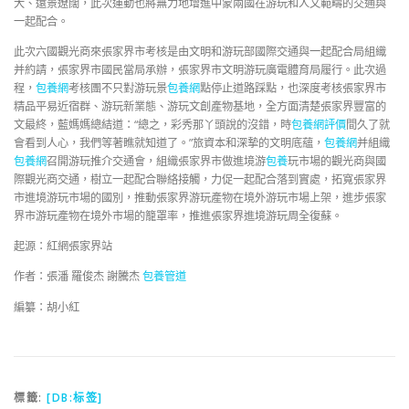
大、遠景遼闊，此次運動也將無力地增進中蒙兩國在游玩和人文範疇的交通與
一起配合。
此次六國觀光商來張家界市考核是由文明和游玩部國際交通與一起配合局組織
并約請，張家界市國民當局承辦，張家界市文明游玩廣電體育局履行。此次過
程，
包養網
考核團不只對游玩景
包養網
點停止道路踩點，也深度考核張家界市
精品平易近宿群、游玩新業態、游玩文創產物基地，全方面清楚張家界豐富的
文最終，藍媽媽總結道：“總之，彩秀那丫頭說的沒錯，時
包養網評價
間久了就
會看到人心，我們等著瞧就知道了。”旅資本和深摯的文明底蘊，
包養網
并組織
包養網
召開游玩推介交通會，組織張家界市做進境游
包養
玩市場的觀光商與國
際觀光商交通，樹立一起配合聯絡接觸，力促一起配合落到實處，拓寬張家界
市進境游玩市場的國別，推動張家界游玩產物在境外游玩市場上架，進步張家
界市游玩產物在境外市場的籠罩率，推進張家界進境游玩周全復蘇。
起源：紅網張家界站
作者：張潘 羅俊杰 謝騰杰
包養管道
編纂：胡小紅
標籤:
[DB:标签]