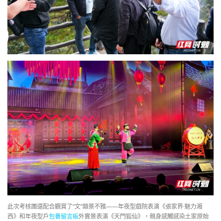
此次考核團還配合觀賞了“文”類景不雅——年夜型戲院表演《張家界·魅力湘
西》和年夜型戶
包養留言板
外實景表演《天門狐仙》，親身感觸感染土家原始