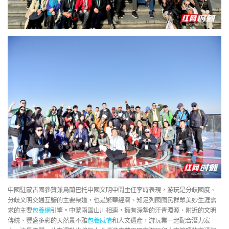
中國駐蒙古國參贊兼烏蘭巴托中國文明中間主任李峙表現，游玩是分歧國度、
分歧文明交通互鑒的主要渠道，也是繁華經濟、知足列國國民群眾美妙生涯需
求的主要
包養網
引擎。中蒙兩國山川相連，擁有深摯的汗青淵源、附近的文明
傳統、豐盛多彩的天然景不雅
包養感情
和人文遺產，游玩業一起配合潛力宏