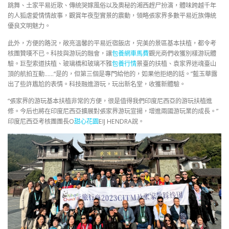
跳舞、土家平易近歌、傳統哭嫁風俗以及奧秘的湘西趕尸扮演，體味跨越千年
的人狐虐愛情情故事，觀賞年夜型實景的震動，領略張家界多數平易近族傳統
優良文明魅力。
此外，方便的路況，敞亮溫馨的平易近宿飯店，完美的景區基本扶植，都令考
核團贊嘆不已。科技與游玩的融會，讓
包養網車馬費
觀光商們收獲別樣游玩體
驗。巨型索道扶植、玻璃橋和玻璃不雅
包養行情
景臺的扶植、袁家界迷魂臺山
頂的航拍互動……“是的，但第三個是專門給他的，如果他拒絕的話。”藍玉華露
出了些許尷尬的表情。科技融進游玩，玩出新名堂，收獲新體驗。
“張家界的游玩基本扶植非常的方便，很是值得我們印度尼西亞的游玩扶植進
修。今后也將在印度尼西亞擴展對張家界游玩宣揚，增進兩國游玩業的成長。”
印度尼西亞考核團團長O
甜心花園
EIJ HENDRA說。