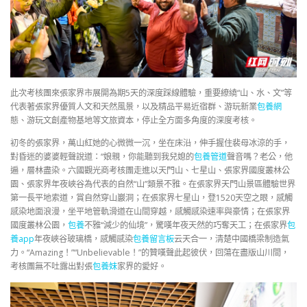
此次考核團來張家界市展開為期5天的深度踩線體驗，重要繚繞“山、水、文”等
代表著張家界優質人文和天然風景，以及精品平易近宿群、游玩新業
包養網
態、游玩文創產物基地等文旅資本，停止全方面多角度的深度考核。
初冬的張家界，萬山紅她的心微微一沉，坐在床沿，伸手握住裴母冰涼的手，
對昏迷的婆婆輕聲說道：“娘親，你能聽到我兒媳的
包養管道
聲音嗎？老公，他
遍，層林盡染。六國觀光商考核團走進以天門山、七星山、張家界國度叢林公
園、張家界年夜峽谷為代表的自然“山”類景不雅。在張家界天門山景區體驗世界
第一長平地索道，賞自然穿山巖洞；在張家界七星山，登1520天空之眼，感觸
感染地面浪漫，坐平地管軌滑道在山間穿越，感觸感染速率與豪情；在張家界
國度叢林公園，
包養
不雅“減少的仙境”，驚嘆年夜天然的巧奪天工；在張家界
包
養app
年夜峽谷玻璃橋，感觸感染
包養留言板
云天合一，清楚中國橋梁制造氣
力。“Amazing！”“Unbelievable！”的贊嘆聲此起彼伏，回蕩在盡版山川間，
考核團無不吐露出對張
包養妹
家界的愛好。