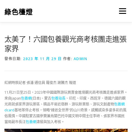
跳
至
綠色檯燈
選單
主
要
內
容
太美了！六國包養觀光商考核團走進張
家界
發佈日期:
2023 年 11 月 29 日
作者:
ADMIN
紅網時辰記者 張潘 通信員 羅俊杰 謝騰杰 報道
11月21日至25日，2023年中國國際游玩買賣會進境觀光商考核團走進張家界。
來自japan
包養網
(日本)、蒙古
包養站長
、印尼、印度、西班牙、德國六國的觀
光商就張家界游玩景區、精品平易近宿群、游玩新業態、游玩文創產物
包養網
dcard
基地等停止考核，領略“峰迷全世界”的山川奇景，感觸感染多姿多彩的風
俗風情。中國駐蒙古國參贊兼烏蘭巴托中國文明中間主任李峙、張家界市國民
當局副市長汪
包養網
濤餐與加入考核。