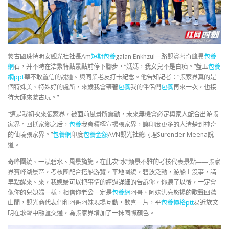
蒙古國珠特明安觀光社社長Am
短期包養
galan Enkhzul一路觀賞著奇峰異
包養
網
石，并不時在浩繁特點景點前停下腳步，“媽媽，我女兒不是白痴。”藍玉
包養
網ppt
華不敢置信的說道。與同業老友打卡紀念。他告知記者：“張家界真的是
個特殊美、特殊好的處所，來歲我會帶著
包養
我的伴侶們
包養
再來一次，也接
待大師來蒙古玩。”
“這是我初次來張家界，被面前風景所震動，未來無機會必定與家人配合出游張
家界。回抵家鄉之后，
包養
我會積極宣揚張家界，讓印度更多的人清楚到神奇
的仙境張家界。”
包養網
印度
包養金額
AVN觀光社總司理Surender Meena說
道。
奇峰圍繞、一泓碧水、風景旖旎。在此次“水”類景不雅的考核代表景點——張家
界寶峰湖景區，考核團配合搭船游覽，平地圍繞，碧波泛動，游船上沒事，請
早點醒來。來，我媳婦可以把事情的經過詳細的告訴你，你聽了以後，一定會
像你的兒媳婦一樣，相信你老公一定是
包養網
阿哥、阿妹洪亮悠揚的歌聲回蕩
山間，觀光商代表們和阿哥阿妹現場互動，歡喜一片，平
包養價格ptt
易近族文
明在歌聲中融匯交通，為張家界增加了一抹國際顏色。