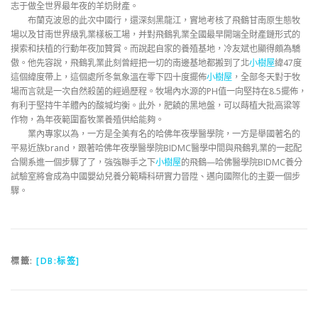
志于做全世界最年夜的羊奶財產。
布蘭克波恩的此次中國行，還深刻黑龍江，實地考核了飛鶴甘南原生態牧
場以及甘南世界級乳業樣板工場，并對飛鶴乳業全國最早開端全財產鏈形式的
摸索和扶植的行動年夜加贊賞。而說起自家的養殖基地，冷友斌也顯得頗為驕
傲。他先容說，飛鶴乳業此刻曾經把一切的南邊基地都搬到了北
小樹屋
緯47度
這個緯度帶上，這個處所冬氣象溫在零下四十度擺佈
小樹屋
，全部冬天對于牧
場而言就是一次自然殺菌的經過歷程。牧場內水源的PH值一向堅持在8.5擺佈，
有利于堅持牛羊體內的酸堿均衡。此外，肥饒的黑地盤，可以蒔植大批高粱等
作物，為年夜範圍畜牧業養殖供給能夠。
業內專家以為，一方是全美有名的哈佛年夜學醫學院，一方是舉國著名的
平易近族brand，跟著哈佛年夜學醫學院BIDMC醫學中間與飛鶴乳業的一起配
合關系進一個步驟了了，強強聯手之下
小樹屋
的飛鶴—哈佛醫學院BIDMC養分
試驗室將會成為中國嬰幼兒養分範疇科研實力晉陞、邁向國際化的主要一個步
驟。
標籤:
[DB:标签]