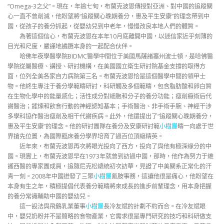
“Omega-3之父”。現在，年逾七旬，布蘭克波恩傳授對亞洲、對中國的追蹤關
心一直不曾削減，他盼望將“追蹤關心晚期養分，惠及平生安康”的理念帶到中
國，從孩子的養分抓起，從嬰幼兒到中老年，慢慢改良本地人們的體質。
為著這個信心，布蘭克波恩在本年10月底離開中國，以迷信家近乎刻薄的
目光和尺度，嚴謹地遴選本身的一起配合伙伴。
哈佛年夜學醫學院BIDMC醫學中間位于美國馬薩諸塞州波士頓，是哈佛醫
學院從屬醫療、講授、研討機構，在美國國立衛生研討院基金支撐的取得方
面，位列全美各家自力病院第三名。布蘭克波恩恰是這個醫學中間的領甲士
物。他終生專注于養分學範疇研討，科研觸及多個範疇，包含脂肪酸和卵白質
在生物化學中的能量感化；活性成分對細胞和分子的養分功能；瘦削癥術后代
謝醫治；錘煉和飲食行動的神經認知基本；手術醫治、非手術手腕、神經干涉
多學科協作醫治瘦削及相干代謝疾病。此外，他還提出了“追蹤關心晚期養分，
惠及平生安康”的理念。他的研討團隊在養分及安康研討範
小樹屋
疇一向處于世
界搶先位置，為國際臨床養分學界培育了過百位頂級精英。
近年來，布蘭克波恩再次將眼光投向了西方，投向了與他有極深緣分的中
國。現實上，布蘭克波恩早在1973年就曾到訪過中國，那時，他作為努力于維
護西醫的專家團成員，追隨尼克松總統初次訪華，見證了中美關系正常化的汗
青一刻。2008年中國迸發了三聚
小樹屋
氰胺事務，這讓他很是痛心，他盼望在
本身有生之年，積極提倡代表養分範疇將來成長的進步前輩理念，用本身把握
的養分常識輔助中國的嬰幼兒。
這一設法與飛鶴乳業董事
小樹屋
長冷友斌的計劃不約而合。在冷友斌眼
中，嬰兒奶粉并不是簡略的食物產業，它需求很是專門研究的技巧和科研做支