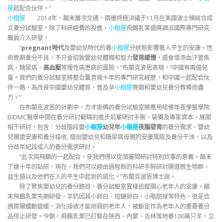
屋
起配合伙伴。”
小樹屋
2014年，顛末屢次交通，兩邊終極決議于11月在美國波士頓結合成
立養分試驗室。除了科研經費的投進，
小樹屋
飛鶴乳業還將調派國際專門研究
職員介入研發。
“
pregnant時代
及嬰幼兒時代的養
小樹屋
分狀態影響著人平生的安康。性
命晚期養分不良，不只會招致嬰幼兒體魄和智力
發育緩慢
，還會增添血汗管疾
病、糖尿病、
高血壓
等慢性病患病的風險。”布蘭克波恩表現，“中國有兩億兒
童。我們的養分試驗室將整合曩昔幾十年的專門研究經歷，和中國一起配合伙
伴一路，為改良中國嬰幼兒體質、普及孕
小樹屋
晚期和嬰幼兒養分教導而盡
力。”
在布蘭克波恩的計劃中，方才掛牌的養分試驗室將應用哈佛年夜學醫學院
BIDMC醫學中間在養分研討範疇的進步前輩研討手腕、裝備及專家資本，展開
相干研討，包含：分歧階段嬰
小樹屋
幼兒年
小樹屋
夜腦發育
的養分需求、嬰幼
兒腸道安康和養分接收, 瘦削嬰幼兒和糖尿病母親的安康風險及養分干涉、以及
分歧年紀段成人的養分需求研討。
“此次與飛鶴的一起配合，使我們得以從頭審閱研討特別炊事的意義。顛末
了幾十年的鉆研，現在，我們可以經由過程新的科研手腕研討腸道微生物群、
益生菌以及他們在人的平生中起到的感化。”布蘭克波恩博士說。
除了聚焦嬰幼兒的養分題目，養分試驗室異樣追蹤關心老年人的安康。顛
末飛鶴乳業先期研發，羊奶因其小卵白、短鏈卵白、小脂肪球等特色，很是合
適胃腸蠕動變緩，消化接收才能削弱的老年人，被斷定作為老年人的重要養分
品停止研發。今朝，飛鶴乳業已打算在陜西、內蒙、吉林等地養100萬只羊，立