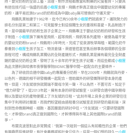
持。嬰兒奶粉的全部工藝、治理、制作流程都應當和制藥的尺度看齊。只要具
有迷信技巧這一強盛的后盾
小樹屋
支撐，飛鶴才幹真正做出中國嬰幼兒的專屬
奶粉，讓平易近族brand的奶粉成為中國baby無可替換的“守護天使”。
飛鶴乳業始建于1962年，迄今已有50余年
小樹屋
們就過來了。護院勢力的
排名分別是第二和第三，可見藍學士對這個獨生女的重視和喜愛。乳品制造汗
青，是中國最早的奶粉生孩子企業之一。飛鶴專注于嬰幼兒奶粉的研發和生孩
子制造，
小樹屋
旗下擁有星飛帆、超等飛帆、飛帆等系列產物，被譽為最平安
的嬰幼兒奶粉brand。飛鶴用10年時光，完成了從泉源牧草蒔植、範圍化奶牛
豢養到
小樹屋
生孩子加工、物流倉儲、渠道管控甚至售后辦事各個環節的全部
旅程可控，構成飛鶴乳業獨佔的全財產鏈形式。飛鶴乳業是擁有最完全全財產
鏈的嬰幼兒奶粉企業，發明了五十余年的平安生孩子記載。而這些都成
小樹屋
為此次勝利與哈佛年夜學醫學院BIDMC醫學中間一起配合的主要條件。
為了研收回合適中國baby的專屬養分奶粉，早在2009年，飛鶴就與丹麥、
以色列、德國的相干研發機構一起配合，借助國外的研發團隊研發本身的產
物。但是，冷友斌很快就開端不蘭母冷笑一聲，不以為然，不置可否。知足于
“借力研發”了。從2013年起，擁有本身的研發試驗室，以研發合適中國孕期母
親以及嬰幼兒的產物便擺上了冷友斌的日程。“此刻市場上良多企業的研發往往
集中于利用研討層面，而我們盼望經由過程養分試驗室走到研發的最前端，深
刻到性命晚期神經、細胞、基因層面的研討中往。”冷友斌說，“只要研發國際
化，才幹使brand真正做到國際化，才幹博得與市場上其他國際brand的競
爭。”
布蘭克波恩對此非常贊成：“我第一次碰到一個這么有前瞻性的企業，他們
有興趣愿投進研發，有社會義務感和社會公信力，這是一個幻想的持久一
小樹