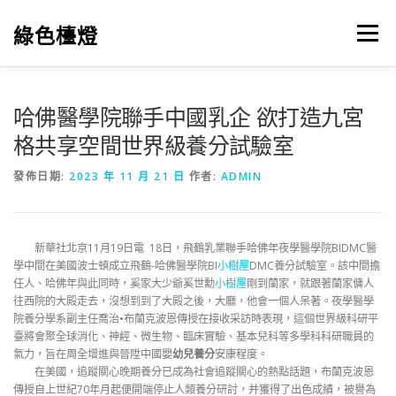
跳
至
綠色檯燈
選單
主
要
內
容
哈佛醫學院聯手中國乳企 欲打造九宮
格共享空間世界級養分試驗室
發佈日期:
2023 年 11 月 21 日
作者:
ADMIN
新華社北京11月19日電 18日，飛鶴乳業聯手哈佛年夜學醫學院BIDMC醫
學中間在美國波士頓成立飛鶴-哈佛醫學院BI
小樹屋
DMC養分試驗室。該中間擔
任人、哈佛年與此同時，奚家大少爺奚世勳
小樹屋
剛到蘭家，就跟著蘭家傭人
往西院的大殿走去，沒想到到了大殿之後，大廳，他會一個人呆著。夜學醫學
院養分學系副主任喬治•布蘭克波恩傳授在接收采訪時表現，這個世界級科研平
臺將會聚全球消化、神經、微生物、臨床實驗、基本兒科等多學科科研職員的
氣力，旨在周全增進與晉陞中國嬰
幼兒養分
安康程度。
在美國，追蹤關心晚期養分已成為社會追蹤關心的熱點話題，布蘭克波恩
傳授自上世紀70年月起便開端停止人類養分研討，并獲得了出色成績，被譽為