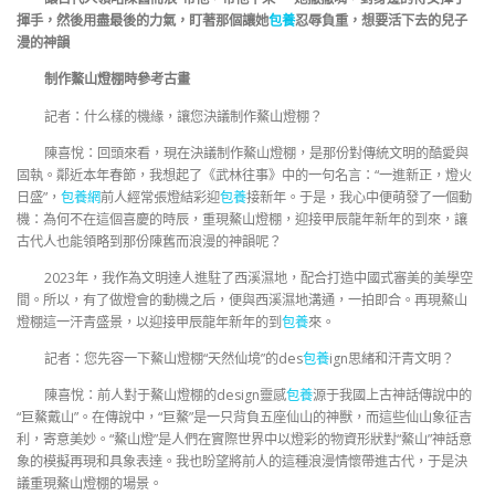
揮手，然後用盡最後的力氣，盯著那個讓她
包養
忍辱負重，想要活下去的兒子
漫的神韻
制作鰲山燈棚時參考古畫
記者：什么樣的機緣，讓您決議制作鰲山燈棚？
陳喜悅：回頭來看，現在決議制作鰲山燈棚，是那份對傳統文明的酷愛與
固執。鄰近本年春節，我想起了《武林往事》中的一句名言：“一進新正，燈火
日盛”，
包養網
前人經常張燈結彩迎
包養
接新年。于是，我心中便萌發了一個動
機：為何不在這個喜慶的時辰，重現鰲山燈棚，迎接甲辰龍年新年的到來，讓
古代人也能領略到那份陳舊而浪漫的神韻呢？
2023年，我作為文明達人進駐了西溪濕地，配合打造中國式審美的美學空
間。所以，有了做燈會的動機之后，便與西溪濕地溝通，一拍即合。再現鰲山
燈棚這一汗青盛景，以迎接甲辰龍年新年的到
包養
來。
記者：您先容一下鰲山燈棚“天然仙境”的des
包養
ign思緒和汗青文明？
陳喜悅：前人對于鰲山燈棚的design靈感
包養
源于我國上古神話傳說中的
“巨鰲戴山”。在傳說中，“巨鰲”是一只背負五座仙山的神獸，而這些仙山象征吉
利，寄意美妙。“鰲山燈”是人們在實際世界中以燈彩的物資形狀對“鰲山”神話意
象的模擬再現和具象表達。我也盼望將前人的這種浪漫情懷帶進古代，于是決
議重現鰲山燈棚的場景。