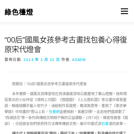
跳
至
綠色檯燈
選單
主
要
內
容
“00后”國風女孩參考古畫找包養心得復
原宋代燈會
發佈日期:
2024 年 2 月 23 日
作者:
ADMIN
原題目：“00后”國風女孩參考古畫復原宋代燈會
本年春節，國風女孩陳喜悅在西溪國度濕地公園重現了鰲山燈棚。她和情
投意合的小伙伴從《清明上河圖》《燈戲圖》《上元燈彩圖》等古畫中尋覓靈
感，聯絡接觸手藝人用竹子、油紙制作長龍燈、瞻淇魚燈等，重現了《東京夢
華錄》中刻畫的“燈山上彩，
包養網
金碧相射，美麗交輝”。此前他們還謀劃了
“西湖送花”等一系列與傳統文明相干聯的公益運動。2月19日，陳喜悅做客《面
談》，分送朋友他們用奇特方法傳佈傳統文明、展示中國式浪
包養
漫的故事。
讓古代人領略陳舊而浪“帶他，帶他下來。”她撇撇嘴，對身邊的侍女揮了