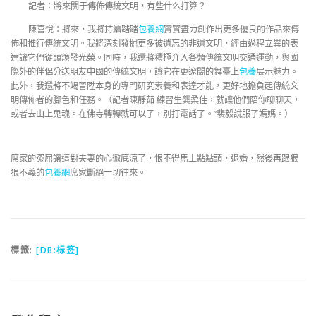
記者：將來關于傳佈傳統文明，有些什么打算？
陳喜悅：將來，我將持續踏踏
包養網
實實盡力創作出更多優良的作品來傳
佈和推行傳統文明。我將深刻發掘更多被遺忘的非遺文明，經由過程立異的表
達讓它們從頭煥發光榮。同時，我還將積極介入各類傳統文明交通運動，與國
際外的伴侶分送朋友中國的傳統文明，讓它在更遼闊的舞臺上
包養
展示魅力。
此外，我還將不竭晉陞本身的專門研究素養和表達才能，更好地擔負起傳統文
明傳佈者的腳色和任務。（
記者陳靜茹 練習生龔柔佳
，就讓他們陪你聊聊天，
或者去山上鬼魂。在佛寺轉轉就可以了，別打電話了。”裴毅說服了媽媽。）
席家的冤屈讓這對夫妻的心徹底涼了，恨不得馬上點點頭，退婚，然後再跟狠
狠不義的
包養網
席家斷絕一切往來。
標籤:
[DB:标签]