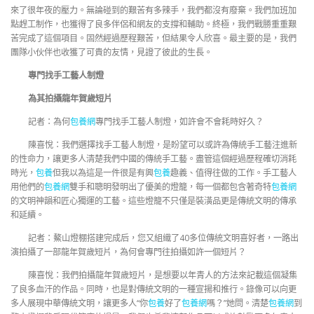
來了很年夜的壓力。無論碰到的艱苦有多辣手，我們都沒有廢棄。我們加班加
點趕工制作，也獲得了良多伴侶和網友的支撐和輔助。終極，我們戰勝重重艱
苦完成了這個項目。固然經過歷程艱苦，但結果令人欣喜。最主要的是，我們
團隊小伙伴也收獲了可貴的友情，見證了彼此的生長。
專門找手工藝人制燈
為其拍攝龍年賀歲短片
記者：為何
包養網
專門找手工藝人制燈，如許會不會耗時好久？
陳喜悅：我們選擇找手工藝人制燈，是盼望可以或許為傳統手工藝注進新
的性命力，讓更多人清楚我們中國的傳統手工藝。盡管這個經過歷程確切消耗
時光，
包養
但我以為這是一件很是有興
包養
趣義、值得往做的工作。手工藝人
用他們的
包養網
雙手和聰明發明出了優美的燈籠，每一個都包含著奇特
包養網
的文明神韻和匠心獨運的工藝。這些燈籠不只僅是裝潢品更是傳統文明的傳承
和延續。
記者：鰲山燈棚搭建完成后，您又組織了40多位傳統文明喜好者，一路出
演拍攝了一部龍年賀歲短片，為何會專門往拍攝如許一個短片？
陳喜悅：我們拍攝龍年賀歲短片，是想要以年青人的方法來記載這個凝集
了良多血汗的作品。同時，也是對傳統文明的一種宣揚和推行。錄像可以向更
多人展現中華傳統文明，讓更多人“你
包養
好了
包養網
嗎？”她問。清楚
包養網
到