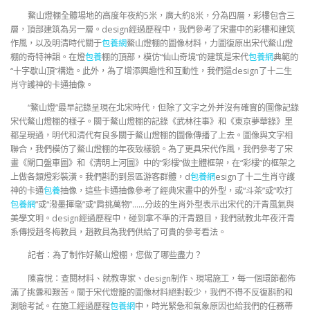
鰲山燈棚全體場地的高度年夜約5米，廣大約8米，分為四層，彩樓包含三
層，頂部建筑為另一層。design經過歷程中，我們參考了宋畫中的彩樓和建筑
作風，以及明清時代關于
包養網
鰲山燈棚的圖像材料，力圖復原出宋代鰲山燈
棚的奇特神韻。在燈
包養
棚的頂部，模仿“仙山奇境”的建筑是宋代
包養網
典範的
“十字歇山頂”構造。此外，為了增添興趣性和互動性，我們還design了十二生
肖守護神的卡通抽像。
“鰲山燈”最早記錄呈現在北宋時代，但除了文字之外并沒有確實的圖像記錄
宋代鰲山燈棚的樣子。關于鰲山燈棚的記錄《武林往事》和《東京夢華錄》里
都呈現過，明代和清代有良多關于鰲山燈棚的圖像傳播了上去。圖像與文字相
聯合，我們模仿了鰲山燈棚的年夜致樣貌。為了更具宋代作風，我們參考了宋
畫《閘口盤車圖》和《清明上河圖》中的“彩樓”做主體框架，在“彩樓”的框架之
上做各類燈彩裝潢。我們斟酌到景區游客群體，d
包養網
esign了十二生肖守護
神的卡通
包養
抽像，這些卡通抽像參考了經典宋畫中的外型，或“斗茶”或“吹打
包養網
”或“潑墨揮毫”或“肩挑萬物”……分歧的生肖外型表示出宋代的汗青風氣與
美學文明。design經過歷程中，碰到拿不準的汗青題目，我們就教北年夜汗青
系傳授趙冬梅教員，趙教員為我們供給了可貴的參考看法。
記者：為了制作好鰲山燈棚，您做了哪些盡力？
陳喜悅：查閱材料、就教專家、design制作、現場施工，每一個環節都佈
滿了挑釁和艱苦。關于宋代燈籠的圖像材料絕對較少，我們不得不反復斟酌和
測驗考試。在施工經過歷程
包養網
中，時光緊急和氣象原因也給我們的任務帶