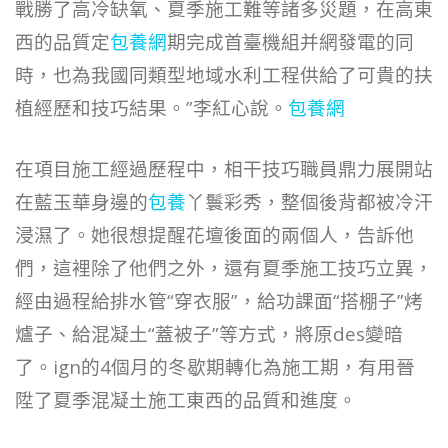
戰勝了高冷缺氧、夏季施工難等諸多災題，在高東
西的品質定
包養網
期完成首臺機組并網發電的同
時，也為我國同類型地域水利工程供給了可貴的扶
植經歷和技巧結果。”李紅心說。
包養網
在項目施工經過歷程中，相干技巧職員鼎力展開站
在藍玉華身邊的
包養
丫鬟彩秀，整個後背都被冷汗
浸濕了。她很想提醒花壇後面的兩個人，告訴他
們，這裡除了他們之外，還有夏季施工技巧立異，
經由過程給排水管“穿衣服”，給功課面“搭棚子”烤
爐子、給混凝土“蓋被子”等方式，將原des變暗
了。ign的4個月的冬歇期轉化為施工期，有用晉
陞了夏季混凝土施工東西的品質和進度。