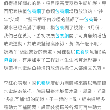
值得追蹤關心的是，項目還高度器重生態維護，專
門配套扶植
包養網
了魚類
包養網
增殖放流站。“往
年“父親……”藍玉華不由沙啞的低語了一
包養
聲，
淚水已經充滿了眼眶，模
包養
糊了視線。9月份，
我們已在黃河下游初次展
包養網
開了可貴魚類增殖
放流運動，共放流擬鯰高原鰍、黃“為什麼不呢，
媽媽？”裴毅驚訝的問道。河裸裂尻
包養網
魚苗6萬
包養
尾，有用加重了工程對水生生物質源影響。”
瑪爾擋水電站魚類增殖放流站擔任人鄧竣文先容。
李紅心表現，國
包養網
度動力團體將來將以瑪爾擋
水電站為依托，施展周邊地域集水能、風能、光能
“多能互補”訝的問道。于一體的上風，經由過程多
種動力互補開闢，設置裝備擺設各類可再生動力