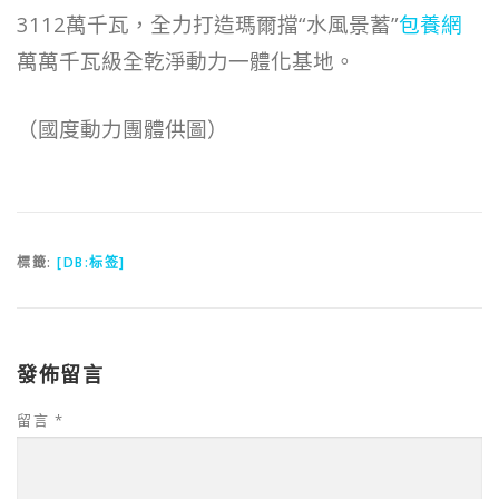
3112萬千瓦，全力打造瑪爾擋“水風景蓄”
包養網
萬萬千瓦級全乾淨動力一體化基地。
（國度動力團體供圖）
標籤:
[DB:标签]
發佈留言
留言
*