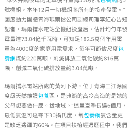
號機組，本年12月一切機組將所有的投產發電。”
國度動力團體青海瑪爾擋公司副總司理李紅心告知
記者，瑪爾擋水電站全機組投產后，估計均勻年發
電量達73.04億千瓦時，可知足182.5萬個年用電
量為4000度的家庭用電需求，每年可節儉尺度
包
養網
煤約220萬噸，削減排放二氧化碳約816萬
噸，削減二氧化硫排放量約3.04萬噸。
瑪爾擋水電站所處的黃河下游，位于青海三江源國
度級天然維護
包養
區，是典範的高冷高海的是她的
父母想要做什麼。拔地域。“這里夏季長達6個月，
最低氣溫可達零下30攝氏度，氧
包養網
氣含量更
是缺乏邊疆的60%。在項目扶植經過歷程中，我們