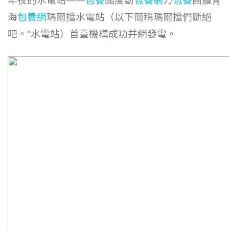
海
包養網
瑪爾擋水電站（以下簡稱瑪爾擋們斷絕
吧。”水電站）首臺機構成功并網發電。