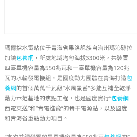
瑪爾擋水電站位于青海省果洛躲族自治州瑪沁縣拉
加鎮
包養網
，所處地域均勻海拔3300米，共裝置
四臺單機容量為550兆瓦和一臺單機容量為120兆
瓦的水輪發電機組，是國度動力團體在青海打造
包
養網
的首個萬萬千瓦級“水風景蓄”多能互補全乾淨
動力示范基地的焦點工程，也是國度實行“
包養網
西電東送”和“青電進豫”的骨干電源點，以及國度
和青海省重點動力項目。
“本次并網發電的是單機容量為550兆瓦
包養網
的5