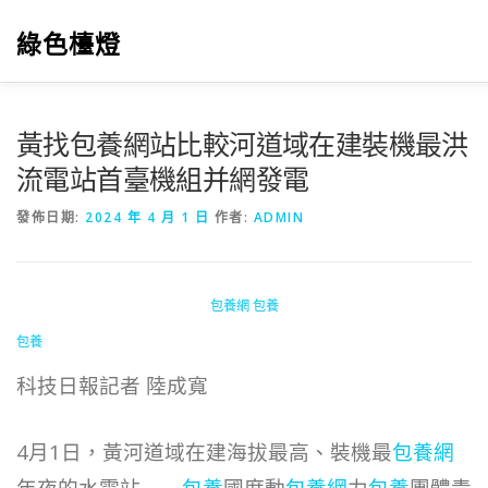
跳
至
綠色檯燈
主
要
內
容
黃找包養網站比較河道域在建裝機最洪
流電站首臺機組并網發電
發佈日期:
2024 年 4 月 1 日
作者:
ADMIN
包養網
包養
包養
科技日報記者 陸成寬
4月1日，黃河道域在建海拔最高、裝機最
包養網
年夜的水電站——
包養
國度動
包養網
力
包養
團體青