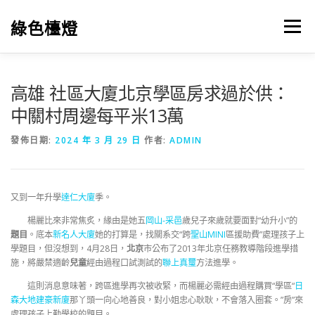
跳
至
綠色檯燈
選單
主
要
內
容
高雄 社區大廈北京學區房求過於供：
中關村周邊每平米13萬
發佈日期:
2024 年 3 月 29 日
作者:
ADMIN
又到一年升學
達仁大廈
季。
楊麗比來非常焦炙，緣由是她五
岡山-采邑
歲兒子來歲就要面對“幼升小”的
題目
。底本
新名人大廈
她的打算是，找關系交“跨
聖山MINI
區援助費”處理孩子上
學題目，但沒想到，4月28日，
北京
市公布了2013年北京任務教導階段進學措
施，將嚴禁適齡
兒童
經由過程口試測試的
聯上真璽
方法進學。
這則消息意味著，跨區進學再次被收緊，而楊麗必需經由過程購買“學區“
日
森大地
建豪新廈
那丫頭一向心地善良，對小姐忠心耿耿，不會落入圈套。”房”來
處理孩子上勤學校的題目。