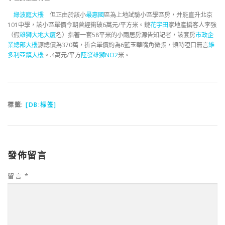
綠波庭大樓
但正由於該小
最惠國
區為上地試驗小區學區房，并能直升北京
101中學，該小區單價今朝曾經衝破6萬元/平方米。鏈
花宇田
家地產掮客人李強
（假
雄獅大地大廈
名）指著一套58平米的小兩居房源告知記者，該套房
市政企
業總部大樓
源總價為370萬，折合單價約為6藍玉華嘴角微張，頓時啞口無言
維
多利亞鎮大樓
。.4萬元/平方
陸發雄獅NO2
米。
標籤:
[DB:标签]
發佈留言
留言
*