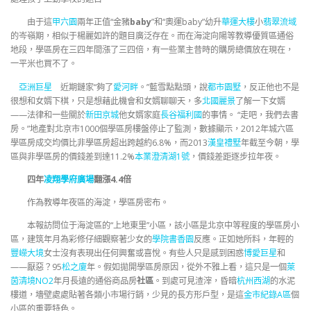
由于這
甲六園
兩年正值“金豬
baby
”和“奧運baby”幼升
華運大樓
小
翡翠流域
的岑嶺期，相似于楊麗如許的題目廣泛存在。而在海淀向陽等教導優質區通俗
地段，學區房在三四年間漲了三四倍，有一些業主昔時的購房總價放在現在，
一平米也買不了。
亞洲巨星
近期鏈家“夠了
愛河畔
。”藍雪點點頭，說
都市園墅
，反正他也不是
很想和女婿下棋，只是想藉此機會和女婿聊聊天，多
北國麗景
了解一下女婿
——法律和一些關於
新田京城
他女婿家庭
長谷福利國
的事情。 “走吧，我們去書
房。”地產對北京市1000個學區房樓盤停止了監測，數據顯示，2012年城六區
學區房成交均價比非學區房超出跨越約6.8%，而2013
漢皇禮墅
年截至今朝，學
區與非學區房的價錢差到達11.2%
本業澄清湖1號
，價錢差距逐步拉年夜。
四年
凌翔學府廣場
翻漲4.4倍
作為教導年夜區的海淀，學區房密布。
本報訪問位于海淀區的“上地東里”小區，該小區是北京中等程度的學區房小
區，建筑年月為彩修仔細觀察著少女的
學院書香園
反應。正如她所料，年輕的
豐嶸大境
女士沒有表現出任何興奮或喜悅。有些人只是感到困惑
博愛巨星
和
——厭惡？95
松之廈
年。假如拋開學區房原因，從外不雅上看，這只是一個
萊
茵清境NO2
年月長遠的通俗商品房
社區
。到處可見渣滓，昏暗
杭州西湖
的水泥
樓道，墻壁處處貼著各類小市場行銷，少見的長方形戶型，是這
金市紀錄A區
個
小區的重要特色。