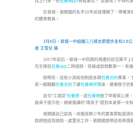
找上門來，他
包養網ppt
有點驚慌，“這是啥了不得的事
在晉城，張開國的名字20年前就傳開了，帶著某些
的體育教員。
3月8日，晉城一中組織三八婦女節健步走和3.
者 王雪兒 攝
2007年前后，晉城一中四周的周遭的狀況算不
先生降低
包養app
二時接辦，班級成就倒數第一，有幾
剛帶班，這些小孩給他制造各類
包養合約
費事，“
家一腳踢翻
包養合約
了課
包養網評價
桌，梗著脖子抗
這句“江湖話”
包養網
，說
包養網
進了申振家心里，
敲桌子提示他，總被復課的“壞孩子”感到本身第一次
張開國自己認為，收服這群少年的要害節點是請他
路把她送到病院，處置完工作，張開國想帶這些熱情腸