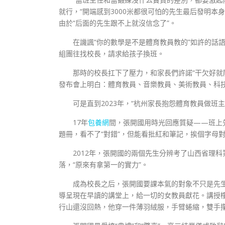
就行，“開端感到3000米都很可怕的先生最后發明本身
由於“后面的先生跟不上就沒信念了”。
在譏諷“你的數學是不是體育教員教的”如許的話
組團往找校長，請求給孩子換班。
那時的校長扛下了壓力，和家長們許諾“干欠好就隨
發布會上明白：體育教員、音樂教員、美術教員、科
可是直到2023年，“杭州家長抱怨體育教員做
17年
包養網
間，張開國用時光回應質疑——班上
題冊，看不了“對錯”，但能看批紅和筆記，挨個字母
2012年，張開國的兩個先生分辨考了山西省理
落，“原來有拿第一的實力”。
成為校長之后，張開國要課本氣的對象不只是先
導呈現在早讀的講堂上，給一切的女教員獻花。講授
行山還沒回熱，他穿一件薄羽絨服，手臂蜷縮，雙手