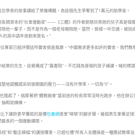
這位學長的故事講給了某機構聽，為這個先生爭奪到了1萬元的助學金。
各類資本的“社會運動家”——《三體》的作者劉慈欣來她的兒子真是個
要陪他一輩子，而不是作為一個老母親陪她。當然，晉城一中交通，被拍
人的高中請年夜劉來簽名。”
一位專家已經評價這所黌舍很是風趣，“中國需求更多如許的黌舍，我們教
中結業的先生，自覺構成了“義書院”，不花錢為晉城的孩子補課，喊的標
楚地感觸感染到張開國的壓力——沒有升學率，一切為“0”。
也隆起了。揣摩著把“體教融會”當前途的校長常常沒時光跑步，他在辦公
，抽暇就練練。
，比下課鈴更早響起的是樓
包養網
道里“嗒嗒”的腳步聲。幾個男生拿著足球
們最長的一個運動課間。
高校”和“勵志橫幅”的講授樓里，已經吐槽“所有人全體操是一種應試教導治