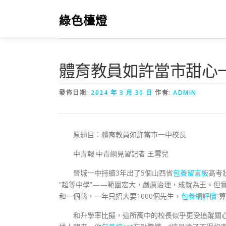
跳
至
綠色檯燈
主
要
內
容
體育教員如許當市甜心
發佈日期:
2024 年 3 月 30 日
作者:
ADMIN
原題目：體育教員如許當市一中校長
中青報·中青網見習記者 王雪兒
晉城一中持續3年出了5個山西省
包養留言板
高考
“超等中學”——範圍宏大，嚴厲治理，成就為王。但
和一個縣，一年只招大要1000個先生，
包養網評價
“
和升學率比擬，這所高中的校長似乎更受追蹤關