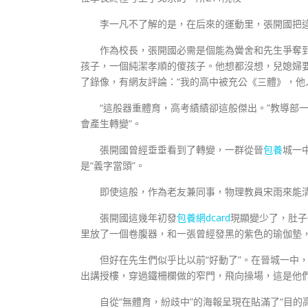
李一凡不了解的是，在后來的運動里，張開國把
作為校長，張開國必需是個能為黌舍和先生爭奪到
孩子，一個純潔孝順的傻孩子。他想都沒想，兒媳婦
了錄像，有網友評論：“我的高中被充公《三體》，他
“這般器重體育，高考績績卻這般傑出。”教導部
會產生轉變”。
張開國曾經垂垂看到了轉變，一群從晉
包養
城一
是“義字當頭”。
即使這般，作為老友兼同事，物理教員宋雨來能清
張開國這幾年初發
包養網dcard
現顯變少了，肚子
里放了一個卷腹器，和一張曾經發黑的紫色的瑜伽墊
但好在先生們似乎比以前“好動了”。在晉城一中
出講授樓，穿過鐵柵欄做的窄門，飛向操場，這是他
自從“無體育，紛歧中”的海報呈現在貼滿了“目的