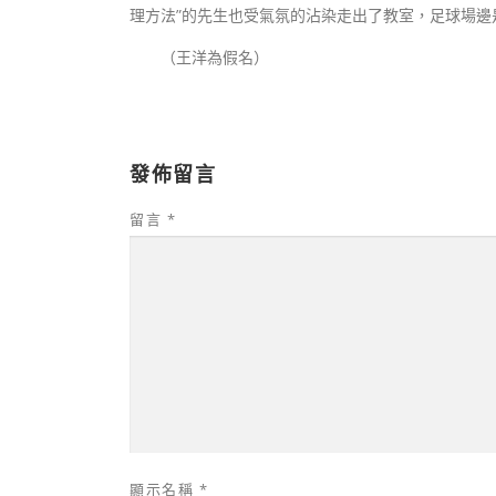
理方法”的先生也受氣氛的沾染走出了教室，足球場邊
（王洋為假名）
發佈留言
留言
*
顯示名稱
*