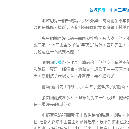
晉城
包養
一中高三年級
那確切算一個轉機點，只不外與牛肉面關系不年
涯仍是進修。這群男孩看到張開國給女同窗墊了醫藥費
先生們簡直沒見過張開國發性格。有人找上他，
況花吧”。他在班里放了個“年夜白”玩偶，告知先生，
完題還在一路就要出題目”。
張開國
包養
帶班作風不算嚴格，但他身上有種不怒
和跑操，算是一條鐵律。他和先生講公正——天天本
天，幾個孩子表現可以本身起床，再不遲到了。
他讓“題目先生”做班長，看準了這些孩子好體面，
張開國從教20多年，難帶的先生一年夜堆，他研
是一場漫長的馬拉松”。
申振家見過張開國“不由得性格”的時辰。彼時，
個“社會人彩修不由自主地顫抖起來。我不知道那位
不如實”，把他按在地上打。后來，申振家叫上同窗，預