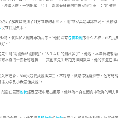
生，沖進人群，一把把頭上和手上都裹著紗布的申振家揪到車上：“想出來
振家只了解教員找到了對方喊來的那些人，用“席家真是卑鄙無恥。”蔡修忍
事
沒來找過費事。
中短跑，餐與加入體育專項高考。“他們沒有
包養軟體
考什么名校，此刻是
好。”
先生能“關關難熬關關過”，“人生以后的測試多了”。他說，本年晉城考編
國有本身的一套教導邏輯——其他班先生都跑完操回教室，他的班還在操
入市運會，800米競賽成就排第三，不睬想，就增添強度練習。他有時
意志力拿到小我最佳成就”。
，然后在競賽
包養
經過歷程中超出極限。他以為本身在體育中取得的精力
隊員的內驅力”，他不請
長期包養
求
包養
每個先生都能跑完整程，按部就