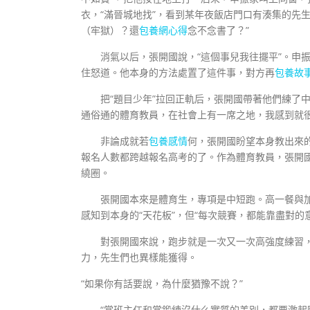
衣，“滿晉城地找”，看到某年夜飯店門口有湊集的先
（牢獄）？還
包養網心得
念不念書了？”
消氣以后，張開國說，“這個事兒我往擺平”。申
住怒道。他本身的方法處置了這件事，對方再
包養故
把“題目少年”拉回正軌后，張開國帶著他們練了
通俗通的體育教員，在社會上有一席之地，我感到就很
非論成就若
包養感情
何，張開國盼望本身教出來的
報名人數都跨越報名高考的了。作為體育教員，張開
繞圈。
張開國本來是體育生，專項是中短跑。高一餐與加
感知到本身的“天花板”，但“每次競賽，都能靠盡對的
對張開國來說，跑步就是一次又一次高強度練習
力，先生們也異樣能獲得。
“如果你有話要說，為什麼猶豫不說？”
“當班主任和當鍛練沒什么實質的差別，都要激起