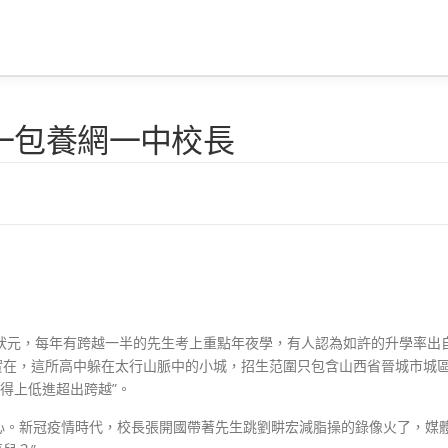
一包養網一中校長
狀元，每年有跨越一半的先生考上重點年夜學，有人認為如許的升學率出
實在，這所高中躲在太行山脈中的小城，招生范圍只包含山西省晉城市城
算得上低進超出跨越”。
心。新冠疫情時代，校長張開國帶著先生跳劉畊宏減脂操的錄像火了，媒