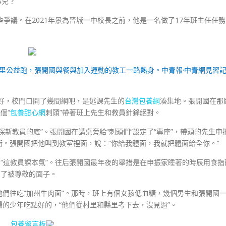
兒？”
爭議。在2021年景為晉城一中校長之前，他是一名做了17年班主任任務
8公里公益跑，張開國與餐與加入運動的教工一路熱身。中青報·中青網見習
上好，校門口開了幾間網吧，是逃課先生的
台灣包養網
湊集地。張開國在那
個“
包養甜心網
刺頭”帶著班上先生和教員針鋒絕對。
探新教員的底”。張開國在講桌旁給“刺頭們”設定了“專座”，帶頭的先生申
衡。張開國把他叫到教室裡面，說：“你給我體面，我就把體面給全你。”
“這教員課本氣”。往后張開國最年夜的舉措是在申振家睡著的時辰用食指
有了被尊敬的面子。
們往吃“加州牛肉面”。那時，班上有個女孩低血糖，幾個男生和張開國
的少年吃點好的，“他們從村里和縣里考下去，沒見過”。
包養留言板