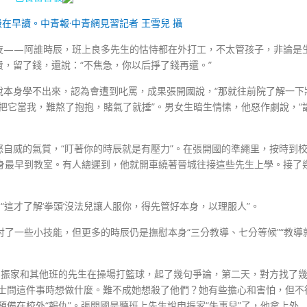
在早讀。中青報·中青網見習記者 王雪兒 攝
夜——阿誰時辰，班上良多先生的怙恃都在外打工，不太管孩子，非論是
，留了錢，還說：“不焦急，你以后掙了錢再還。”
說本身學不出來，認為會遭到叱罵，成果張開國說，“那就往前院了解一下
“把它當我，難熬了抱抱，賭氣了就捶”。男女生暗生情愫，他惡作劇說，“
自威的氣質，“盯著你的時辰就是有壓力”。在張開國的準繩里，按時到
身最早到教室。有人總遲到，他就開車繞著晉城往接這些先生上學。接了
“這才了解‘拳頭’沒法兒讓人服你，得先管好本身，以理服人”。
討了一些小技能，但更多的時辰仍是撫慰本身“三分教導、七分等候”“教導
申振家和其他班的先生在操場打籃球，起了幾句爭論，第二天，對方找了
女士問這件事時想做什麼。難不成她想殺了他們？她有些擔心和害怕，但不
備在校外“報仇”。張開國是聽班上先生說申振家“失事兒”了，他拿上外