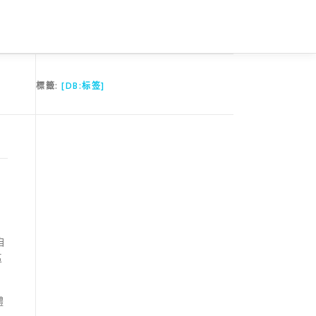
標籤:
[DB:标签]
自
區
體