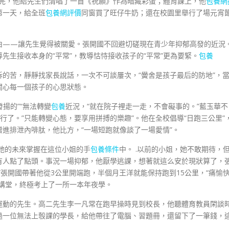
致辭完，他給先生們清唱了一首《祝願》作為暗藏彩蛋；體育課上，他
包養網
第一天，給全班
包養網評價
同窗買了旺仔牛奶；還在校園里舉行了場元宵
由——讓先生覺得被關愛。張開國不回避切磋現在青少年抑郁高發的近況
先生接收本身的“平常”，教導怙恃接收孩子的“平常”更為要緊。
包養
的苦，靜靜找家長說話，一次不可談屢次，“黌舍是孩子最后的防地”，
關心每一個孩子的心思狀態。
揚的”“無法轉變
包養
近況，“就在院子裡走一走，不會礙事的。”藍玉華不
行了。”只能轉變心態，要享用拼搏的樂趣”。他在全校倡導“日跑三公里”
進排泄內啡肽，他比方，“一場短跑就像談了一場愛情”。
，她的未來掌握在這位小姐的手
包養條件
中。 .以前的小姐，她不敢期待，
有人點了點頭。事況一場抑郁，他厭學逃課，想著就這么安於現狀算了，
張開國帶著他從3公里開端跑，半個月王洋就能保持跑到15公里，“痛愉
講堂，終極考上了一所一本年夜學。
運動的先生。高二先生李一凡常在跑早操時見到校長，他聽體育教員閑談
過一位無法上彀課的學長，給他帶往了電腦、習題冊，還留下了一筆錢，