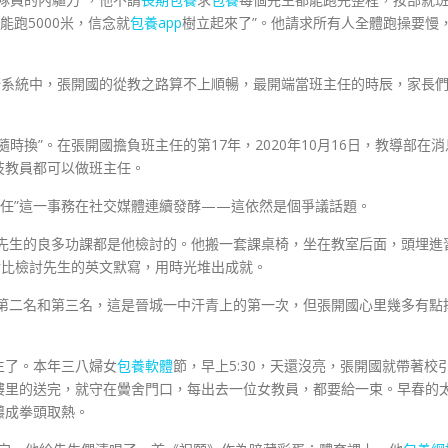
能跑5000米，信念就
包養app
樹立起來了”。他請求所有人全體跑操要慢
語系統中，張開國的從教之路算不上順暢，最開端當班主任的時辰，家長
時換”。在張開國擔負班主任的第17年，2020年10月16日，教導部在消
技教員都可以做班主任。
班主任”這一事務在社交媒體連續發酵——這依然是個爭議話題。
先生的良多功課都是他檢討的。他搬一套課桌椅，坐在教室后面，頭埋進
對比檢討先生的英文默寫，用時光堆出成就。
科第二名和第三名，這是晉城一中汗青上的第一次，但張開國心里幾多有點
生了。本年三八婦女
包養軟體
節，早上5:30，天還沒亮，張開國就帶著校
樓里的送完，就守在黌舍門口，每出去一位女教員，都要給一束。早春的
攥成拳頭取熱。