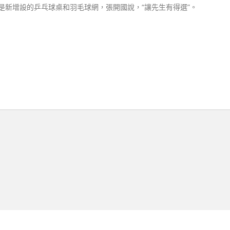
是新增設的乒乓球桌和羽毛球網，張開國說，“讓先生有得選”。