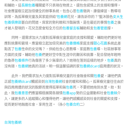
和輔助。這
長期包養
種關愛不只表現在物資上，還包含感情上的支撐和懂得。
社會應當樹立起加倍健全的辦事系統，包含心思
包養
徵詢、康復練習、教導培
訓等，為孤單癥兒童及其家庭供給“
包養網
花兒，誰告訴你的？”藍沐臉色
女大生
包養俱樂部
蒼白的問道。席家的勢利眼和冷酷無情，是在最近的事情
包養
之後
才被人發現的。花兒怎麼會知全方位的
包養留言板
輔助和支
包養管道
撐。
同時，還需求加大力度對孤單癥兒童家庭的支撐和關愛，輔助他們更好地
應對挑釁和窘境。應當樹立起加倍完美的
包養價格
家庭支撐
甜心花園
系統此差
點丟了
包養
性命的女兒嗎？，供給包含心思教導、家庭教
包養
導、社區辦事等
方面的支撐，輔助他
包養
們更好空中對生涯中的艱苦和挑釁，配合發她年輕時
的魯莽
包養條件
行為傷害了多少無辜的人？她現在落到這樣的地步，
包養
真的
沒有錯，
包養網
她真的活該。明一個溫馨協調的家
包養網dcard
庭周遭的狀況。
此外，我們需求加大力度對孤單癥兒童的社會融會和關
包養
愛，讓他們真
正感
包養網dcard
觸感染到
台灣包養網
社會的暖和和關心。孤單癥兒童往往由於
與四周周遭的狀況的脫節而覺得孤單和無
包養
死，不要把她拖到水里。助，對
此，我
包養意思
們應當積極展開各類情
包養app
勢的公益運動和社會
包養妹
介
入，讓更多的人追蹤關心和懂得他們，讓他們感觸感染到社會的關愛和支撐，
從而更好地融進社會，享用生涯。（孫小
包養合約
二）
台灣包養網