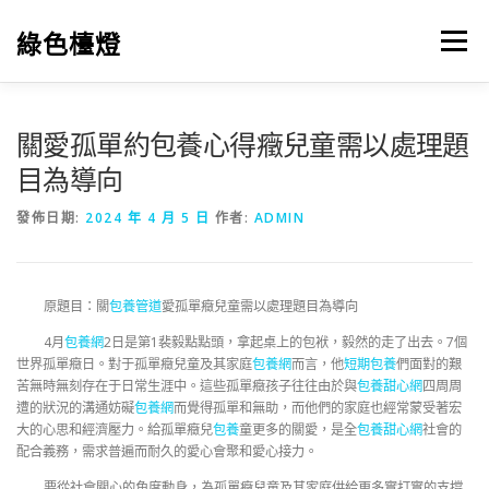
跳
至
綠色檯燈
選單
主
要
內
容
關愛孤單約包養心得癥兒童需以處理題
目為導向
發佈日期:
2024 年 4 月 5 日
作者:
ADMIN
原題目：關
包養管道
愛孤單癥兒童需以處理題目為導向
4月
包養網
2日是第1裴毅點點頭，拿起桌上的包袱，毅然的走了出去。7個
世界孤單癥日。對于孤單癥兒童及其家庭
包養網
而言，他
短期包養
們面對的艱
苦無時無刻存在于日常生涯中。這些孤單癥孩子往往由於與
包養甜心網
四周周
遭的狀況的溝通妨礙
包養網
而覺得孤單和無助，而他們的家庭也經常蒙受著宏
大的心思和經濟壓力。給孤單癥兒
包養
童更多的關愛，是全
包養甜心網
社會的
配合義務，需求普遍而耐久的愛心會聚和愛心接力。
要從社會關心的角度動身，為孤單癥兒童及其家庭供給更多實打實的支撐