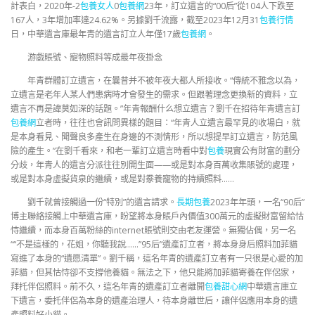
計表白，2020年-2
包養女人
0
包養網
23年，訂立遺言的“00后”從104人下跌至
167人，3年增加率達24.62%。另據劉千流露，截至2023年12月31
包養行情
日，中華遺言庫最年青的遺言訂立人年僅17歲
包養網
。
游戲賬號、寵物照料等成最年夜掛念
年青群體訂立遺言，在曩昔并不被年夜大都人所接收。“傳統不雅念以為，
立遺言是老年人某人們患病時才會發生的需求。但跟著理念更換新的資料，立
遺言不再是諱莫如深的話題。”年青報酬什么想立遺言？劉千在招待年青遺言訂
包養網
立者時，往往也會訊問異樣的題目：“年青人立遺言最罕見的收場白，就
是本身看見、聞聲良多產生在身邊的不測情形，所以想提早訂立遺言，防范風
險的產生。”在劉千看來，和老一輩訂立遺言時看中對
包養
現實公有財富的劃分
分歧，年青人的遺言分派往往別開生面——或是對本身百萬收集賬號的處理，
或是對本身虛擬貨泉的繼續，或是對豢養寵物的持續照料……
劉千就曾接觸過一份“特別”的遺言請求。
長期包養
2023年年頭，一名“90后”
博主聯絡接觸上中華遺言庫，盼望將本身賬戶內價值300萬元的虛擬財富留給怙
恃繼續，而本身百萬粉絲的internet賬號則交由老友運營。無獨佔偶，另一名
““不是這樣的，花姐，你聽我說……”95后”遺產訂立者，將本身身后照料加菲貓
寫進了本身的“遺愿清單”。劉千稱，這名年青的遺產訂立者有一只很是心愛的加
菲貓，但其怙恃卻不支撐他養貓。無法之下，他只能將加菲貓寄養在伴侶家，
拜托伴侶照料。前不久，這名年青的遺產訂立者離開
包養甜心網
中華遺言庫立
下遺言，委托伴侶為本身的遺產治理人，待本身離世后，讓伴侶應用本身的遺
產照料好小貓。