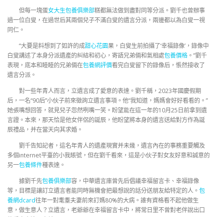
但每一塊蛋
女大生包養俱樂部
糕都無法做到盡對同等分派。劉千也曾辦事
過一位白叟，在過世后其兩個兒子不滿白叟的遺言分派，兩邊都以為白叟一視
同仁。
“大要是料想到了如許的成
甜心花園
果，白叟生前拍攝了‘幸福錄像’，錄像中
白叟講述了本身分派遺產的糾結和初心，寄語兄弟倆和氣相處
包養價格
。”劉千
表現，底本和睦睦的兄弟倆在
包養網評價
看完白叟留下的錄像后，悵然接收了
遺言分派。
對一些年青人而言，立遺言成了愛意的表達。劉千稱，2023年國慶假期
后，一名“90后”小伙子前來徵詢立遺言事項。他“我知道，媽媽會好好看看的。”
她張嘴想回答，就見兒子忽然咧嘴一笑。盼望能在這一年的10月25日前拿到遺
言證。本來，那天恰是他女伴侶的誕辰，他盼望將本身的遺言送給對方作為誕
辰禮品，并在當天向其求婚。
劉千告知記者，這名年青人的遺產現實并未幾，遺言內在的事務重要觸及
多個internet平臺的小我賬號，但在劉千看來，這是小伙子對女友好意和誠意的
另一
包養條件
種表達。
據劉千先
包養俱樂部
容，中華遺言庫曾先后倡議幸福留言卡、幸福錄像
等，目標是讓訂立遺言者能同時無機會把最想說的話分送朋友給特定的人。
包
養網dcard
往年一對耄耋夫妻前來訂媽80%的大病。誰有資格看不起他做生
意，做生意人？立遺言，老爺爺在幸福留言卡中，將常日里不曾對老伴說出口