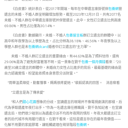
《白皮書》統計表白，從2017年開端，每年在中華遺言庫掛號保
包養網
管
遺言的未婚、不婚人群呈明顯增加態勢。截至2023年12月31日，共有2077名
未婚、不婚人群在中華遺言庫掛號并保管遺言。此中，女性訂立遺言比例高達
69.86%，男性占比僅為30.14%。
《白皮書》數據顯示，未婚、不婚人
包養留言板
群訂立遺言的群體中，以
高中和年夜學及以上學歷為主，占比分辨為38.18%、46.56%。年夜學及以上
學歷人群也是未
包養網dcard
婚者中訂立遺言的“主力軍”。
未婚、不婚人群訂立遺言的重要緣由，有44.63%是為了照料怙恃，還有
29.06%是為了避免財富著落不明。這一景象在劉千
包養一個月價錢
看來：“20
歲至30歲立遺言的群體中，未婚自力女性占比進步的背后，最最基礎的緣由是
自力認識覺悟，盼望能依照本身意愿分派財富。”
“雨華溫柔順從，勤奮懂事，媽媽很疼愛她。”裴毅認真的回答。 消息察看
“立遺言是為了傳承愛”
“和人們
甜心花園
想象的分歧，宣讀遺言的現場并不像電視劇演的那樣，后
代為爭取遺產年夜打出手。”作為一名遺言庫任務職員，劉千告知記者，在宣讀
遺言后，他們很少碰到以為遺產分派不均而年夜鬧的情形，年夜大都遺言訂立
者的后代城市有用履行遺言。在劉千看來，這恰是遺言存在的最年夜價值——
化解不用要的家庭膠葛，讓牴觸處理在萌芽階段
包養網
。