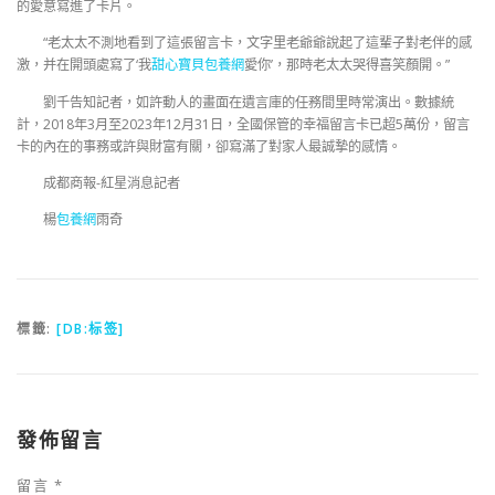
的愛意寫進了卡片。
“老太太不測地看到了這張留言卡，文字里老爺爺說起了這輩子對老伴的感
激，并在開頭處寫了‘我
甜心寶貝包養網
愛你’，那時老太太哭得喜笑顏開。”
劉千告知記者，如許動人的畫面在遺言庫的任務間里時常演出。數據統
計，2018年3月至2023年12月31日，全國保管的幸福留言卡已超5萬份，留言
卡的內在的事務或許與財富有關，卻寫滿了對家人最誠摯的感情。
成都商報-紅星消息記者
楊
包養網
雨奇
標籤:
[DB:标签]
發佈留言
留言
*