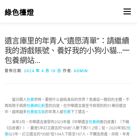
跳
至
綠色檯燈
選單
主
要
內
容
遺言庫里的年青人“遺愿清單”：請繼續
我的游戲賬號、養好我的小狗小貓…一
包養網站…
發佈日期:
2024 年 4 月 10 日
作者:
ADMIN
當分開人
包養
世時，要把什么留給身后的世界？思慮這一題目的主體，不
再局限于病房
包養網比較
里的白叟，在中華遺言庫至今掛號的約31萬份遺言
中，越來越多
包養留言板
的年青人留
包養
下了遺言。
本年3月，中華遺言庫發布2023年度《中華遺言
包養網
庫白皮書》（下稱
《白皮書》），曩昔5年訂立遺言的“90后”人數下跌11.2倍；從。2020年到2
包
養
023年，訂立遺言的“00后”從104人下跌至167人。不觸及房產、存款，年青