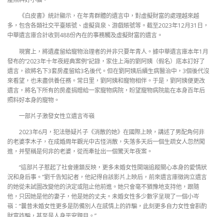
《白皮書》統計顯示，在年青群體的遺言中，對虛擬財富的處理越來越
多，包含各類社交平臺賬號、虛擬貨泉、游戲賬號等。截至2023年12月31日，
中華遺言庫合計收到488份內在的事務觸及虛擬財富的遺言。
現實上，將遺產留給寵物治理者的并非只要年青人。據中華遺言庫本年1月
發布的“2023年十年夜經典案例”記錄，家住上海的劉阿姨（假名）底本訂好了
遺言，欲將名下3套房產留給3名後代。但在劉阿姨后續生病醫治中，3個後代沒
來看望，也未盡供養任務。常日里，劉阿姨和寵物相伴。于是，劉阿姨便更改
遺言，將名下所有的房產捐贈給一家寵物病院，盼望寵物病院能在本身百年后
照料好本身的寵物。
一部片子激發女性立遺言岑嶺
2023年6月，犯法懸疑片子《消散的她》在國際上映，講述了男配角何非
的老婆李木子，在成婚周年觀光中古怪消散，失落多天后一個生疏女人忽然闖
進，并堅稱是何非的老婆，從而牽扯出一個驚天年夜案。
“這部片子惹起了社會連鎖反映，更多未婚女性開端追蹤關心本身的愛情狀
況和身后事。”劉千告知記者，他記得自該影片上映后，前來遺言庫徵詢立遺言
的她從未試圖改變他的決定或阻止他前進。她只會毫不猶豫地支持他，跟隨
他，只因她是他的妻子，他是她的丈夫。未婚女性多少數字呈現了一個小岑
嶺：“曩昔未婚女性更多是防備別人在感情上的詐騙，此刻更多自力女性會斟酌
財富詐騙，甚至是人身平安題目。”