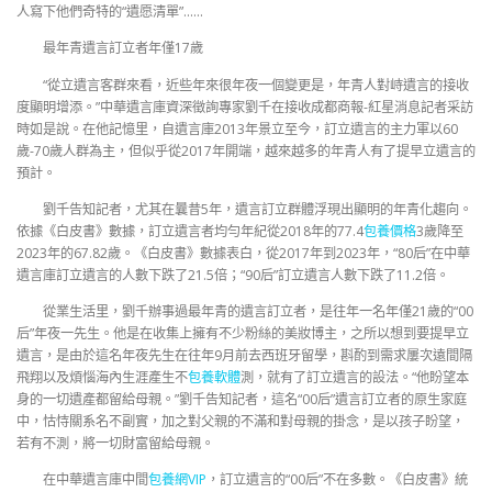
人寫下他們奇特的“遺愿清單”……
最年青遺言訂立者年僅17歲
“從立遺言客群來看，近些年來很年夜一個變更是，年青人對峙遺言的接收
度顯明增添。”中華遺言庫資深徵詢專家劉千在接收成都商報-紅星消息記者采訪
時如是說。在他記憶里，自遺言庫2013年景立至今，訂立遺言的主力軍以60
歲-70歲人群為主，但似乎從2017年開端，越來越多的年青人有了提早立遺言的
預計。
劉千告知記者，尤其在曩昔5年，遺言訂立群體浮現出顯明的年青化趨向。
依據《白皮書》數據，訂立遺言者均勻年紀從2018年的77.4
包養價格
3歲降至
2023年的67.82歲。《白皮書》數據表白，從2017年到2023年，“80后”在中華
遺言庫訂立遺言的人數下跌了21.5倍；“90后”訂立遺言人數下跌了11.2倍。
從業生活里，劉千辦事過最年青的遺言訂立者，是往年一名年僅21歲的“00
后”年夜一先生。他是在收集上擁有不少粉絲的美妝博主，之所以想到要提早立
遺言，是由於這名年夜先生在往年9月前去西班牙留學，斟酌到需求屢次遠間隔
飛翔以及煩惱海內生涯產生不
包養軟體
測，就有了訂立遺言的設法。“他盼望本
身的一切遺產都留給母親。”劉千告知記者，這名“00后”遺言訂立者的原生家庭
中，怙恃關系名不副實，加之對父親的不滿和對母親的掛念，是以孩子盼望，
若有不測，將一切財富留給母親。
在中華遺言庫中間
包養網VIP
，訂立遺言的“00后”不在多數。《白皮書》統