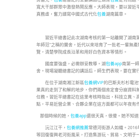
寬大干部群眾中激發熱鬧反應。大師表現，要以習近
真務虛，奮力譜寫中國式古代化
包養
湖南篇章。
習近平總書記此次湖南考核的第一站離開了湖南
年師范”之稱的黌舍，近代以來培育了一批老一輩無產
覽，清楚學院成長沿革和用好白色資本等情形。
國度要強盛，必需辦妥教導。湖
包養app
南第一師
舍。現場凝聽總書記的講話后，師生們表現，要在實
在位于湖南湘江新區
包養網VIP
的巴斯夫杉杉電池
果真的走到了和解的地步，你們兩個肯定會分崩資料
任務。習近平總書記在這里考核時指出，科技立異、
點，平易近營企業、合夥企業在這方面都可以年夜有
那個時候的她，
包養app
還很天真，很傻。她不知道
沅江江干，
包養網推薦
常德河街游人如織。201
等回復復興老河街風采，打造集游玩、貿易、文明于