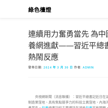
跳
至
綠色檯燈
主
要
內
容
連續用力奮勇當先 為
養網進獻——習近平總
熱鬧反應
發佈日期:
2024 年 3 月 30 日
作者:
ADMIN
央視網新聞（消息聯播）：習近平總書記近日在
制造業窪地、具有焦點競爭力的科技立異窪地、內海
勇當先。
包養
總書記的主要講話在湖肯
包養
定有問題