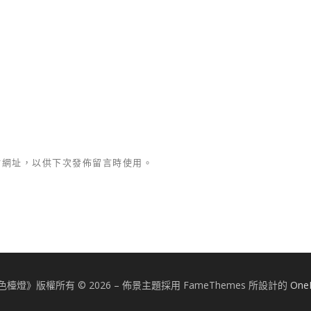
站網址，以供下次發佈留言時使用。
色檯燈》版權所有 © 2026
–
佈景主題採用 FameThemes 所設計的
One