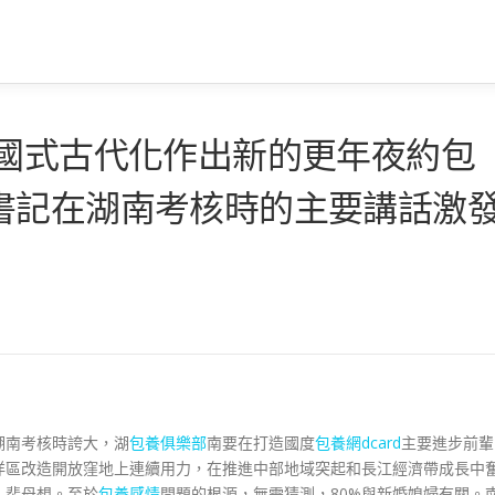
中國式古代化作出新的更年夜約包
書記在湖南考核時的主要講話激
湖南考核時誇大，湖
包養俱樂部
南要在打造國度
包養網dcard
主要進步前輩
洋區改造開放窪地上連續用力，在推進中部地域突起和長江經濟帶成長中
，裴母想。至於
包養感情
問題的根源，無需猜測，80%與新婚媳婦有關。