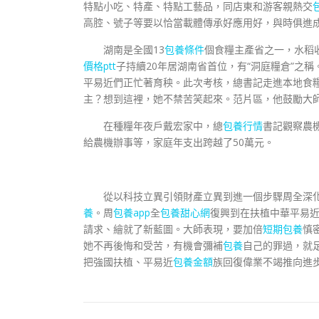
特點小吃、特產、特點工藝品，同店東和游客親熱交
高腔、號子等要以恰當載體傳承好應用好，與時俱進
湖南是全國13
包養條件
個食糧主產省之一，水稻
價格ptt
子持續20年居湖南省首位，有“洞庭糧倉”之
平易近們正忙著育秧。此次考核，總書記走進本地食
主？想到這裡，她不禁苦笑起來。范片區，他鼓勵大
在種糧年夜戶戴宏家中，總
包養行情
書記觀察農
給農機辦事等，家庭年支出跨越了50萬元。
從以科技立異引領財產立異到進一個步驟周全深
養
。周
包養app
全
包養甜心網
復興到在扶植中華平易
請求、繪就了新藍圖。大師表現，要加倍
短期包養
慎
她不再後悔和受苦，有機會彌補
包養
自己的罪過，就
把強國扶植、平易近
包養金額
族回復偉業不竭推向進