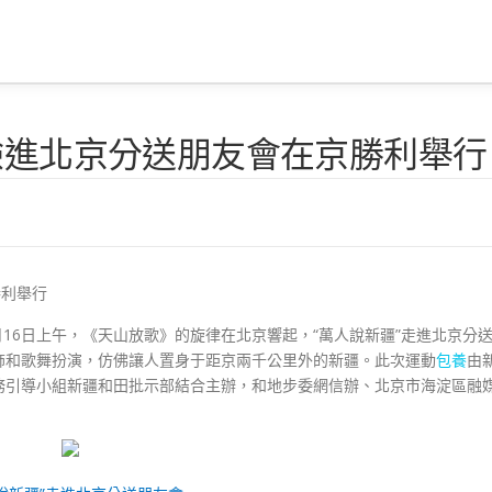
驗進北京分送朋友會在京勝利舉行
勝利舉行
月16日上午，《天山放歌》的旋律在北京響起，“萬人說新疆”走進北京分
飾和歌舞扮演，仿佛讓人置身于距京兩千公里外的新疆。此次運動
包養
由
務引導小組新疆和田批示部結合主辦，和地步委網信辦、北京市海淀區融