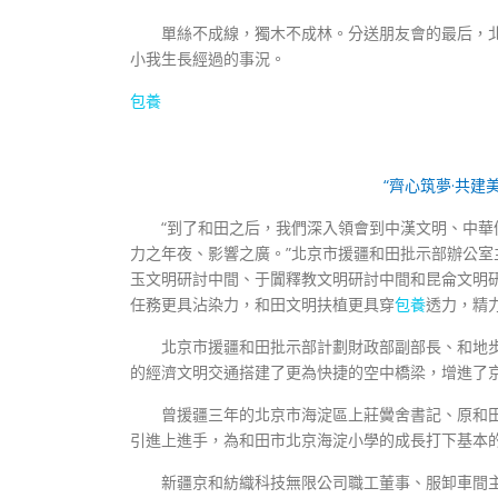
單絲不成線，獨木不成林。分送朋友會的最后，
小我生長經過的事況。
包養
“齊心筑夢·共建
“到了和田之后，我們深入領會到中漢文明、中華
力之年夜、影響之廣。”北京市援疆和田批示部辦公
玉文明研討中間、于闐釋教文明研討中間和昆侖文明
任務更具沾染力，和田文明扶植更具穿
包養
透力，精
北京市援疆和田批示部計劃財政部副部長、和地
的經濟文明交通搭建了更為快捷的空中橋梁，增進了
曾援疆三年的北京市海淀區上莊黌舍書記、原和
引進上進手，為和田市北京海淀小學的成長打下基本
新疆京和紡織科技無限公司職工董事、服卸車間