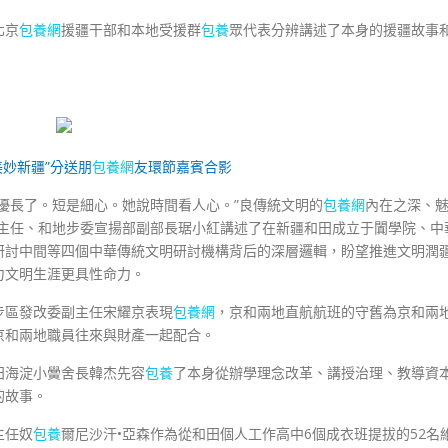
北京
包養網
援疆干部和本地受援群
包養
眾代表分辨講述了本身的援疆故事
美妙新疆”分送朋
包養網
友環節嘉賓合影
優長了。短是細心。她說時間看人心。”良傳統文明的
包養網
內在之深、
室主任、和地步委宣揚部副部長琚小紅講述了在新疆和田成立于闐學院、中
研討中間等四個中華傳統文明研討機構背后的深層邏輯，盼望推進文明潤
力文明生涯更具性命力。
步區發改委副主任宋耀京表現
包養網
，京和兩地直航航班的守舊為京和兩
京和兩地職員往來與財產一起配合。
田海淀小黌舍長韓杰先容
包養
了本身從辦學理念改革、講授治理、教導資
的故事。
主任奴
包養
爾尼沙汗•亞森作為從和田個人工作高中6個成衣班提拔的52名