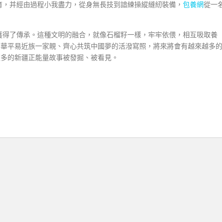
育，并經由過程小我盡力，從身無長技到諳練操縱縫紉裝備，
包養網
從一
獲得了傳承。這種文明的融合，就像石榴籽一樣，牢牢依偎，相互吸取養
中華平易近族一家親、齊心共筑中國夢的活潑寫照，將來將會有越來越多
更多的新疆正能量故事被發掘、被看見。