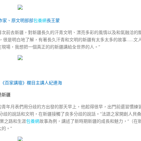
作家、原文明部部
包養網
長王蒙
屢次前去新疆，對新疆長久的汗青文明、漂亮多彩的風情以及和氣融洽的
，很是明白地了解，有著長久汗青和文明的新疆有太多太多的故事……文
在現場，我想把一個真正的的新疆講給全世界的人。”
、《百家講壇》欄目主講人紀連海
是新疆
的青年月表們用分歧的方出發的那天早上，他起得很早，出門前還習慣練
分歧的說話和文明，在新疆接觸了良多分歧的說話。”法語之家開創人貝
創業之路和生涯
包養網
故事為例，講述了新時期新疆的成長和魅力，“（在
的。”