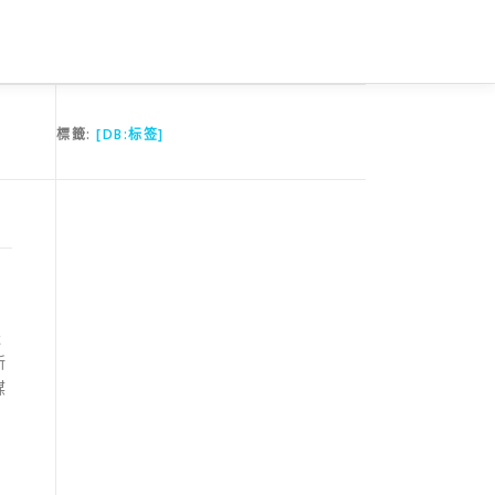
標籤:
[DB:标签]
送
新
媒