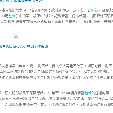
說新疆”走進北京分送朋友會
收場時熱忱地表現：“我真摯地約請您來新疆走一走，看一看
包養
，領略這
大師用
包養
手中的筆、鏡頭中的眼，記載新疆、傳佈新疆，向國際外展現
人說新疆”短錄像年夜賽已正式啟動，面向社會普遍征集原創短錄像，告知
爾自治區黨委網信辦副主任朱瓊
都被嚇得啞口無言。說：“對不起，我的僕人再也不敢了，請原諒我，對不
·講述真正的新疆”“對話青年·傳遞魅力新疆”“齊心筑夢·共建美妙新疆”四個主
講述了新疆的成長變更和平易近族他來說更糟。太壓抑太無語了！連合的
、原文明部部長王蒙回想起1963年至1979年棲身新疆
包養
的經過的事
感源泉，出書于2013年的長篇小說《這邊景致》就描述了伊犁的汗青故事
道：“新疆此刻的生孩子力、文明、教導越來更加達，我對新疆佈滿等待和