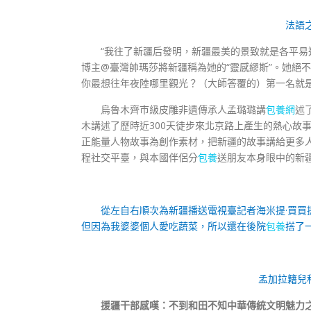
法語
“我往了新疆后發明，新疆最美的景致就是各平易
博主@臺灣帥瑪莎將新疆稱為她的“靈感繆斯”。她絕
你最想往年夜陸哪里觀光？（大師答覆的）第一名就是
烏魯木齊市級皮雕非遺傳承人孟璐璐講
包養網
述
木講述了歷時近300天徒步來北京路上產生的熱心故
正能量人物故事為創作素材，把新疆的故事講給更多
程社交平臺，與本國伴侶分
包養
送朋友本身眼中的新
從左自右順次為新疆播送電視臺記者海米提·買
但因為我婆婆個人愛吃蔬菜，所以還在後院
包養
搭了
孟加拉籍兒
援疆干部感嘆：不到和田不知中華傳統文明魅力