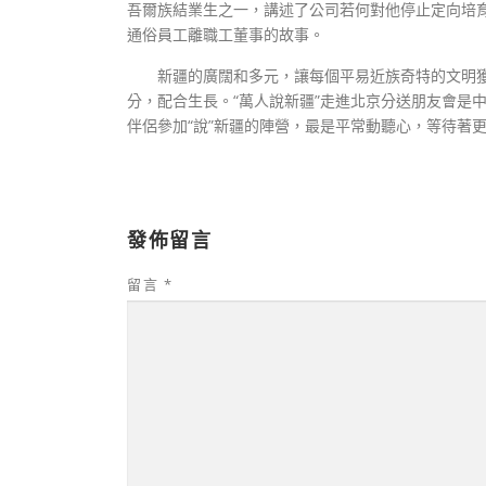
吾爾族結業生之一，講述了公司若何對他停止定向培
通俗員工離職工董事的故事。
新疆的廣闊和多元，讓每個平易近族奇特的文明
分，配合生長。“萬人說新疆”走進北京分送朋友會是
伴侶參加“說”新疆的陣營，最是平常動聽心，等待著
發佈留言
留言
*