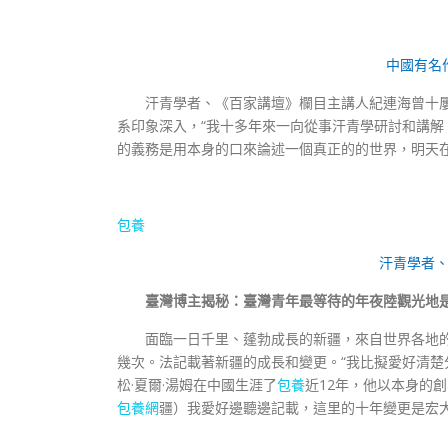
中國有名
汗青學者、《百家講壇》欄目主講人紀連海曾十
系印象深入，“我十多年來一向從事汗青學研討和講解
的義務是用本身的口來論述一個真正的的世界，明天
包養
汗青學者
臺灣博主揭秘：臺灣青年最等待的年夜陸觀光地
面臨一日千里、蓬勃成長的新疆，來自世界各地
幾次。法記載著新疆的成長和變更。“我比擬愛好清楚
松·夏爾·湯姆在中國生涯了
包養
近12年，他以本身的
包養網
疆）我愛好邊聽邊記載，這里的十年變更是宏大