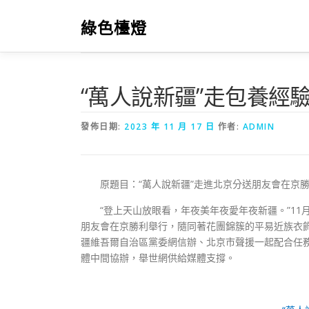
跳
至
綠色檯燈
主
要
內
容
“萬人說新疆”走包養經
發佈日期:
2023 年 11 月 17 日
作者:
ADMIN
原題目：“萬人說新疆”走進北京分送朋友會在京
“登上天山放眼看，年夜美年夜愛年夜新疆。”11
朋友會在京勝利舉行，隨同著花團錦簇的平易近族衣
疆維吾爾自治區黨委網信辦、北京市聲援一起配合任
體中間協辦，舉世網供給媒體支撐。