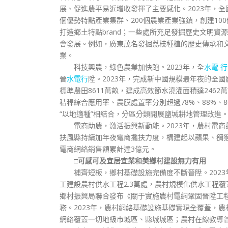
展、促進農平易近增收發揮了主要感化。2023年，全
個優勢特點產業集群、200個農業產業強鎮，創建1
打造鄉土特點brand；一些處所充足發掘歷史文明
會發展。例如，廣東茂名發掘荔枝種植的歷史傳承和
業。
科技興農，綠色農業加快跑。2023年，全
水電 行
晉
水電行
陞。2023年，完成新中國規模最年夜的全
標準農田8611萬畝，建成高效節水澆灌面積達246
秸稈綜合應用率、農膜處置率分別超過78%、88%、
“以地適種”相結合，分區分類開展鹽堿耕地管理改進
電商助農，激活振興新動能。2023年，農村電商
扶風縣持續加年夜電商攙扶力度，構建起以蘋果、獼猴
電商網絡銷售額累計達3億元。
□可感可及宜居宜業和美鄉村建設無力有用
補齊短板，鄉村基礎設施完備度不斷晉陞。2023
工建設農村供水工程2.3萬處，農村規模化供水工程
鄉村振興局聯合發布《關于實施農村電網鞏固晉陞工
務。2023年，農村網絡基礎設施基礎實現全覆蓋，
網絡覆蓋一切地級市城區、縣城城區；農村在線教導普及