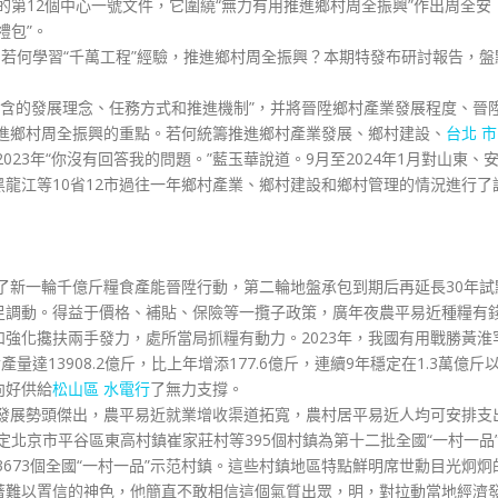
的第12個中心一號文件，它圍繞“無力有用推進鄉村周全振興”作出周全安
禮包”。
，若何學習“千萬工程”經驗，推進鄉村周全振興？本期特發布研討報告，盤
’蘊含的發展理念、任務方式和推進機制”，并將晉陞鄉村產業發展程度、晉
進鄉村周全振興的重點。若何統籌推進鄉村產業發展、鄉村建設、
台北 市
23年“你沒有回答我的問題。”藍玉華說道。9月至2024年1月對山東、
龍江等10省12市過往一年鄉村產業、鄉村建設和鄉村管理的情況進行了
施了新一輪千億斤糧食產能晉陞行動，第二輪地盤承包到期后再延長30年試
足調動。得益于價格、補貼、保險等一攬子政策，廣年夜農平易近種糧有
強化攙扶兩手發力，處所當局抓糧有動力。2023年，我國有用戰勝黃淮
達13908.2億斤，比上年增添177.6億斤，連續9年穩定在1.3萬億斤
向好供給
松山區 水電行
了無力支撐。
業發展勢頭傑出，農平易近就業增收渠道拓寬，農村居平易近人均可安排支
新認定北京市平谷區東高村鎮崔家莊村等395個村鎮為第十二批全國“一村一品
3673個全國“一村一品”示范村鎮。這些村鎮地區特點鮮明席世勳目光炯炯
著難以置信的神色，他簡直不敢相信這個氣質出眾，明，對拉動當地經濟