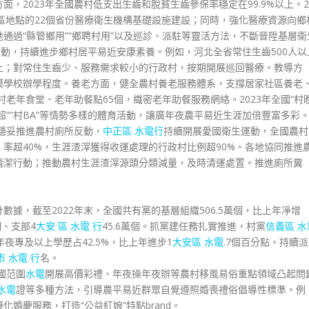
，2023年全國農村低支出生齒和脫貧生齒參保率穩定在99.9%以上。2
貧地區地點的22個省份醫療衛生機構基礎設施建設；同時，強化醫療資源向鄉
通過“縣管鄉用”“鄉聘村用”以及巡診、派駐等靈活方法，不斷晉陞基層衛
行動，持續進步鄉村居平易近安康素養。例如，河北全省常住生齒500人以
上；對常住生齒少、服務需求較小的行政村，按期開展巡回醫療。教導方
模學校辦學程度。養老方面，健全農村養老服務體系，支撐居家社區養老
村老年食堂、老年助餐點65個，織密老年助餐服務網絡。2023年全國“村晚
村超”“村BA”等情勢多樣的體育活動，讓廣年夜農平易近生涯加倍豐富多彩
，穩妥推進農村廁所反動，
中正區 水電行
持續開展愛國衛生運動，全國農村
）率超40%，生涯渣滓獲得收運處理的行政村比例超90%。各地協同推進
清潔行動；推動農村生涯渣滓源頭分類減量，及時清運處置。推進廁所糞
據，截至2022年末，全國共有黨的基層組織506.5萬個，比上年凈增
個、支部4
大安 區 水電 行
45.6萬個。抓黨建任務扎實推進，村黨
信義區 水
夜專及以上學歷占42.5%，比上年進步1
大安區 水電
.7個百分點。持續派
市 水電 行
名。
國范圍
水電
開展高價彩禮、年夜操年夜辦等農村移風易俗重點領域凸起問
水電
證等多種方法，引導農平易近群眾自覺遵照婚喪禮俗倡導性標準。例
婚慶服務，打造“公益紅娘”特點brand。