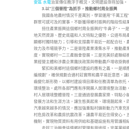
安區 水電
治宣傳任務浮于概況，文明建設亟待加強。
3.以“三個晉陞”為抓手，推動鄉村周全振興
我國各地農村情況千差萬別，學習運用“千萬工程
群眾可感可及的實事，不斷獲得鄉村振興的階段性結
扭住產業振興這個鄉村周全振興的“牛鼻子”。一
地天然資源、歷史底蘊和人文特點之優勢，公道布局產
顯鄉村獨特魅力；引導和支撐農平易近一起配合社、
效力及市場競爭力。二是晉陞產業湊集水平，推動產
度，實現鄉村一二三產融會發展。三是完美好處聯結
業經營主體和涉農企業攙扶政策與帶動農戶增收掛鉤
緊扣和美鄉村這個鄉村建設的應有之義。一是順
編規劃”，確保規劃合適村莊實際和農平易近意愿，
齒變化新形勢，以鄉村建設項目庫和任務清單為依托
環境整治。處所各部門應有序開展人居環境整治活動
村人居環境整體晉陞。三是通過發展農家樂、特點小
發展方法和生涯方法，讓生態美起來、環境靚起來。
汽車越來越多的情況，應加強重點村鎮新動力汽車充
村危房改革和農房抗震改革，讓農平易近住得安心。五
機制，實現物質資料有用供給和基礎設施有用管護相
走好三治融會這條鄉村管理有用途徑。完美黨組