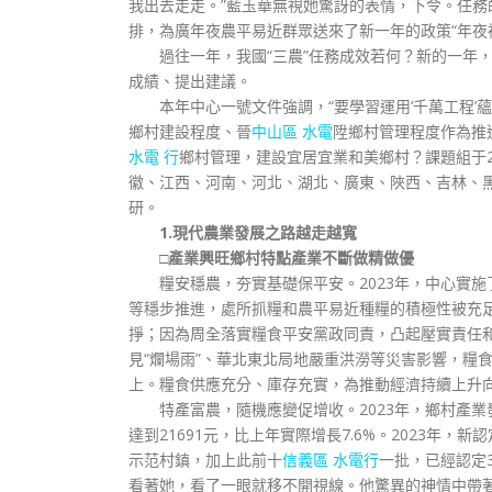
我出去走走。”藍玉華無視她驚訝的表情，下令。任務
排，為廣年夜農平易近群眾送來了新一年的政策“年夜
過往一年，我國“三農”任務成效若何？新的一年
成績、提出建議。
本年中心一號文件強調，“要學習運用‘千萬工程
鄉村建設程度、晉
中山區 水電
陞鄉村管理程度作為推
水電 行
鄉村管理，建設宜居宜業和美鄉村？課題組于20
徽、江西、河南、河北、湖北、廣東、陜西、吉林、黑
研。
1.現代農業發展之路越走越寬
□產業興旺鄉村特點產業不斷做精做優
糧安穩農，夯實基礎保平安。2023年，中心實
等穩步推進，處所抓糧和農平易近種糧的積極性被充
掙；因為周全落實糧食平安黨政同責，凸起壓實責任和
見“爛場雨”、華北東北局地嚴重洪澇等災害影響，糧食產量
上。糧食供應充分、庫存充實，為推動經濟持續上升
特產富農，隨機應變促增收。2023年，鄉村產
達到21691元，比上年實際增長7.6%。2023年，
示范村鎮，加上此前十
信義區 水電行
一批，已經認定
看著她，看了一眼就移不開視線。他驚異的神情中帶