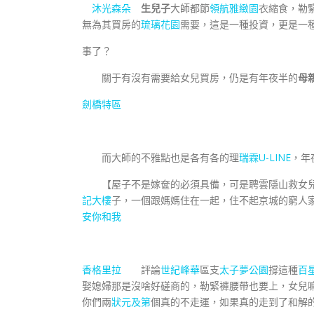
沐光森朵
生兒子
大師都節
領航雅緻園
衣縮食，勒
無為其買房的
琉璃花園
需要，這是一種投資，更是一
事了？
關于有沒有需要給女兒買房，仍是有年夜半的
母
劍橋特區
而大師的不雅點也是各有各的理
瑞霖U-LINE
，年
【屋子不是嫁奩的必須具備，可是聘雲隱山救女兒
記大樓
子，一個跟媽媽住在一起，住不起京城的窮人
安你和我
香格里拉
評論
世紀峰華
區支
太子夢公園
撐這種
百
娶媳婦那是沒啥好磋商的，勒緊褲腰帶也要上，女兒嘛
你們兩
狀元及第
個真的不走運，如果真的走到了和解