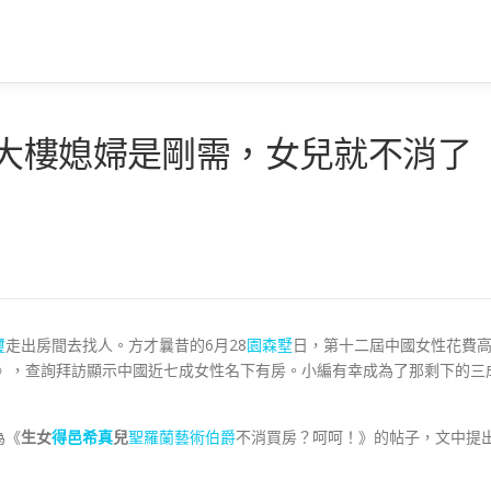
區大樓媳婦是剛需，女兒就不消了
璽
走出房間去找人。方才曩昔的6月28
園森墅
日，第十二屆中國女性花費
》，查詢拜訪顯示中國近七成女性名下有房。小編有幸成為了那剩下的三
為《
生女
得邑希真
兒
聖羅蘭藝術伯爵
不消買房？呵呵！》的帖子，文中提