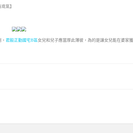
有底氣】
到，
君毅正勤國宅B區
女兒和兒子應當厚此薄彼，為的是讓女兒能在婆家