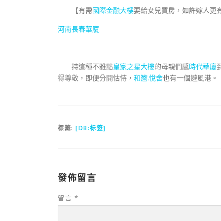
【有需
國際金融大樓
要給女兒買房，如許嫁人更
河南長春華廈
持這種不雅點
皇家之星大樓
的母親們感
時代華廈
得尊敬，即便分開怙恃，
和簷.悅舍
也有一個避風港。
標籤:
[DB:标签]
發佈留言
留言
*