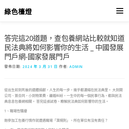
跳
至
綠色檯燈
選單
主
要
內
容
答完這20道題，查包養網站比較就知道
民法典將如何影響你的生活 _ 中國發展
門戶網-國家發展門戶
發佈日期:
2024 年 3 月 31 日
作者:
ADMIN
從出生前到死後的遺體捐獻，人生的每一步，幾乎都濃縮在民法典里。 大到開
公司、簽合同，小到物業費、離婚糾紛，一生中的每一個民事行為，都與民法
典息息包養網相關。 答完這張試卷，瞭解民法典如何影響你的生活。
1、職場性騷擾
剛參加工包養行情作就遭遇職場「潛規則」，所在單位有沒有責任？