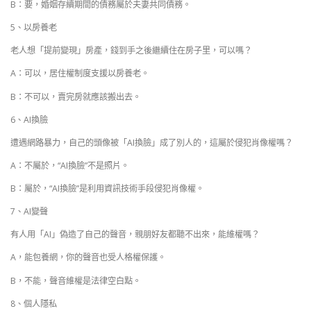
B：要，婚姻存續期間的債務屬於夫妻共同債務。
5、以房養老
老人想「提前變現」房產，錢到手之後繼續住在房子里，可以嗎？
A：可以，居住權制度支援以房養老。
B：不可以，賣完房就應該搬出去。
6、AI換臉
遭遇網路暴力，自己的頭像被「AI換臉」成了別人的，這屬於侵犯肖像權嗎？
A：不屬於，“AI換臉”不是照片。
B：屬於，“AI換臉”是利用資訊技術手段侵犯肖像權。
7、AI變聲
有人用「AI」偽造了自己的聲音，親朋好友都聽不出來，能維權嗎？
A，能包養網，你的聲音也受人格權保護。
B，不能，聲音維權是法律空白點。
8、個人隱私