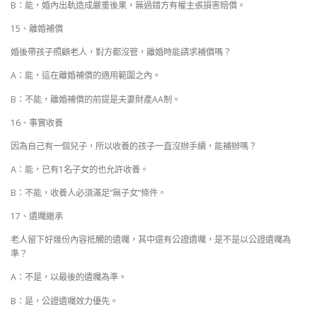
B：能，婚內出軌造成嚴重後果，無過錯方有權主張損害賠償。
15、離婚補償
婚後帶孩子照顧老人，對方都沒管，離婚時能請求補償嗎？
A：能，這在離婚補償的適用範圍之內。
B：不能，離婚補償的前提是夫妻財產AA制。
16、事實收養
因為自己有一個兒子，所以收養的孩子一直沒辦手續，能補辦嗎？
A：能，已有1名子女的也允許收養。
B：不能，收養人必須滿足“無子女”條件。
17、遺囑繼承
老人留下好幾份內容抵觸的遺囑，其中還有公證遺囑，是不是以公證遺囑為
準？
A：不是，以最後的遺囑為準。
B：是，公證遺囑效力優先。