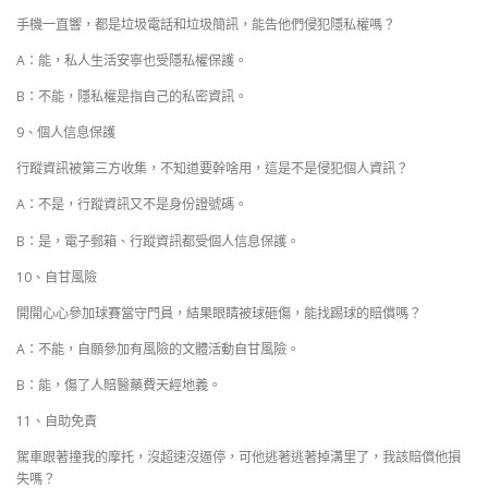
手機一直響，都是垃圾電話和垃圾簡訊，能告他們侵犯隱私權嗎？
A：能，私人生活安寧也受隱私權保護。
B：不能，隱私權是指自己的私密資訊。
9、個人信息保護
行蹤資訊被第三方收集，不知道要幹啥用，這是不是侵犯個人資訊？
A：不是，行蹤資訊又不是身份證號碼。
B：是，電子郵箱、行蹤資訊都受個人信息保護。
10、自甘風險
開開心心參加球賽當守門員，結果眼睛被球砸傷，能找踢球的賠償嗎？
A：不能，自願參加有風險的文體活動自甘風險。
B：能，傷了人賠醫藥費天經地義。
11、自助免責
駕車跟著撞我的摩托，沒超速沒逼停，可他逃著逃著掉溝里了，我該賠償他損
失嗎？