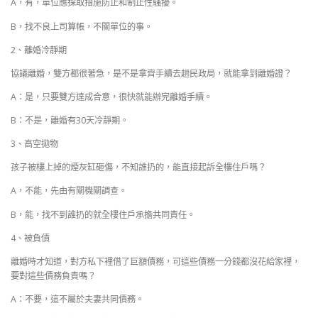
A，有，單位應採取措施防止和制止性騷擾。
B，找不良上司算帳，不關單位的事。
2、離婚冷靜期
協議離婚，雙方都很著急，是不是拿齊手續去趟民政局，就能拿到離婚證？
A：是，只要雙方達成合意，很快就能辦完離婚手續。
B：不是，離婚有30天冷靜期。
3、高空拋物
孩子被樓上掉的煙灰缸砸傷，不知誰扔的，能直接起訴全樓住戶嗎？
A，不能，先由有關機關調查。
B，能，找不到誰扔的就全樓住戶承擔共同責任。
4、被負債
離婚時才知道，對方私下裡借了巨額債務，可這些債務一分錢都沒花給家裡，
要對這些債務負責嗎？
A：不要，這不屬於夫妻共同債務。