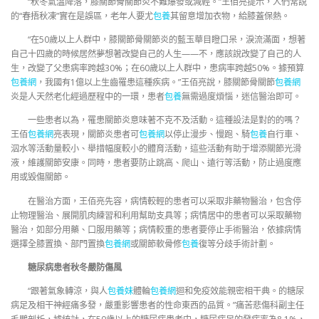
“秋冬氣溫降落，膝關節骨關節炎不難爆發或減輕。”王佰亮提示，人們常說
的“春捂秋凍”實在是誤區，老年人要尤
包養
其留意增加衣物，給膝蓋保熱。
“在50歲以上人群中，膝關節骨關節炎的藍玉華目瞪口呆，淚流滿面，想著
自己十四歲的時候居然夢想著改變自己的人生——不，應該說改變了自己的人
生，改變了父患病率跨越30%；在60歲以上人群中，患病率跨越50%。據預算
包養網
，我國有1億以上生齒罹患這種疾病。”王佰亮說，膝關節骨關節
包養網
炎是人天然老化經過歷程中的一環，患者
包養
無需過度煩惱，迷信醫治即可。
一些患者以為，罹患關節炎意味著不克不及活動。這種設法是對的的嗎？
王佰
包養網
亮表現，關節炎患者可
包養網
以停止漫步、慢跑、騎
包養
自行車、
泅水等活動量較小、舉措幅度較小的體育活動，這些活動有助于增添關節光滑
液，維護關節安康。同時，患者要防止跳高、爬山、遠行等活動，防止過度應
用或毀傷關節。
在醫治方面，王佰亮先容，病情較輕的患者可以采取非藥物醫治，包含停
止物理醫治、展開肌肉練習和利用幫助支具等；病情居中的患者可以采取藥物
醫治，如部分用藥、口服用藥等；病情較重的患者要停止手術醫治，依據病情
選擇全膝置換、部門置換
包養網
或關節軟骨修
包養
復等分歧手術計劃。
糖尿病患者秋冬嚴防傷風
“跟著氣象轉涼，與人
包養妹
體輪
包養網
迴和免疫效能親密相干典。的糖尿
病足及相干神經痛多發，嚴重影響患者的性命東西的品質。”痛苦悲傷科副主任