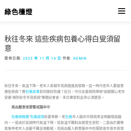
跳
至
綠色檯燈
選單
主
要
內
容
秋往冬來 這些疾病包養心得白叟須留
意
發佈日期:
2023 年 11 月 14 日
作者:
ADMIN
秋往冬來，氣溫下降，老年人各類罕見病進進高發期。這一時代老年人要留意
哪些疾病？應
包養故事
若何做好防護？近日，中日友愛病院舉辦“追蹤關心老年
安康 預防秋冬罕見疾病”專題記者會，多位專家對此停止清楚答。
高血壓患者要警戒腦卒中
包養網推薦
“
包養感情
秋夏季節，老
包養
年人腦卒中發病率呈明顯增高趨
向。一是由於這個時代氣溫下降，低氣溫不難對血管發生安慰，二是由於嚴寒
氣象時老年人血壓不難呈現動搖，而高血壓人群患腦卒中的風險會年夜年夜增