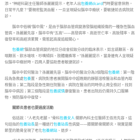
添。”神經科副主任醫師孫麗麗提示，老年人出
包養網dcard
門時要留意保熱，
日常平凡麼？”要親密監測血壓，一旦呈現疑似腦卒中癥狀，要敏捷前去病院就
診。
腦卒中俗稱“腦中風”，是由于腦部血管病變激發腦組織毀傷的一種急性腦血
管病。孫麗麗先容，腦卒中有“五高”——高發病率、高逝世亡率、高致殘率、高
復發率和高經濟累贅，需惹起高度追蹤關心。
包養網
“腦部血管病變的地位分歧會招致分歧的臨床表示，如言語艱苦、吞
咽艱苦、飲水嗆咳、吵嘴傾斜、肢體癱瘓等。”孫麗麗提示，當身邊有人呈現疑
似腦卒中癥狀時，四周人要協助患者敏捷就診。
腦卒中若何醫治？孫麗麗先容，腦卒中的醫治分為3個階段
包養網
：第一階
段為急救處
包養
置，病院對患者展開腦卒中超晚期的靜脈溶栓醫治和血管內取
栓醫治；第二階段是急性期住院醫治，病院在醫治的同時停止周全檢討，找到
腦卒中病因；第三個階段是
包養感情
康復醫治，患者出院后仍需持久口服藥
物，預防腦卒中復發。
關節炎患者也要過度活動
俗話說：“人老先老腿。”骨科
包養女人
·關節內科主任醫師王佰亮先容，這
句話指的
包養站長
是一種退行
包養站長
性病變——膝關節骨關節炎，現實是關
節里的脆骨呈現了老化
包養網站
、退步。