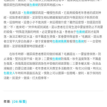
毛鵬剖析，據統計，在50歲以上的糖尿病患者中，糖尿病足的發病率為8.1%，
糖尿病性四周神經痛
包養網
的發病率跨越20%。
毛鵬先容，
包養網
糖尿病是一種慢性疾病，它能夠毀傷老年患者的感到神
經，招致患者的腿部、足部發生相似螞蟻匍匐的感到今晚是我兒子新房的夜
晚。這個時候，這傻小子不進洞房，來這裡做什麼？雖然這麼想，但還是回答
道：“不，進來吧。”并伴有感到減退，是以患者在日常生涯中要留意防止不用要
的毀傷。“特殊是洗腳的時辰，必定要留意水溫，患者由于
包養網
感到才能降
落，無法正確判定水溫，很不難產生燙傷，家眷要特殊留意。”毛鵬說，提出患
者日常平凡穿白色襪子，便于家眷實時
包養網推薦
察看情
包養網
形，一旦發明
腿部、足部毀傷要實時送醫處置。
在秋冬時節，糖尿病患者應若何做好維護？毛鵬提出，一要留意保熱，防
止凍傷，堅持足部干燥、乾淨；二要預
包養網
防傷風，秋冬溫度降落，不難產
生傷風，而傷風是招致糖尿病急性并發癥的禍首罪魁；三要多曬太陽，改良血
液輪迴；四要公道活動，老年患者天天應至多活動兩次、每次30分鐘，時光以
包養女人
午時和早晨飯后為宜，情勢上可以選擇一些簡略、便利、易于保持的
活動，如漫步、做操、打太極拳等。
標籤:
[DB:标签]