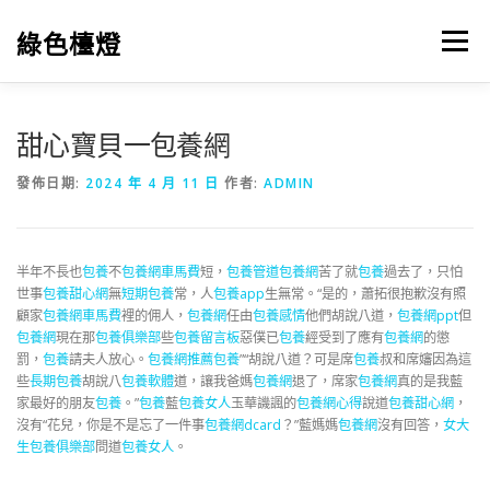
跳
至
綠色檯燈
選單
主
要
內
容
甜心寶貝一包養網
發佈日期:
2024 年 4 月 11 日
作者:
ADMIN
半年不長也
包養
不
包養網車馬費
短，
包養管道
包養網
苦了就
包養
過去了，只怕
世事
包養甜心網
無
短期包養
常，人
包養app
生無常。“是的，蕭拓很抱歉沒有照
顧家
包養網車馬費
裡的佣人，
包養網
任由
包養感情
他們胡說八道，
包養網ppt
但
包養網
現在那
包養俱樂部
些
包養留言板
惡僕已
包養
經受到了應有
包養網
的懲
罰，
包養
請夫人放心。
包養網推薦
包養
”“胡說八道？可是席
包養
叔和席嬸因為這
些
長期包養
胡說八
包養軟體
道，讓我爸媽
包養網
退了，席家
包養網
真的是我藍
家最好的朋友
包養
。”
包養
藍
包養女人
玉華譏諷的
包養網心得
說道
包養甜心網
，
沒有“花兒，你是不是忘了一件事
包養網dcard
？”藍媽媽
包養網
沒有回答，
女大
生包養俱樂部
問道
包養女人
。