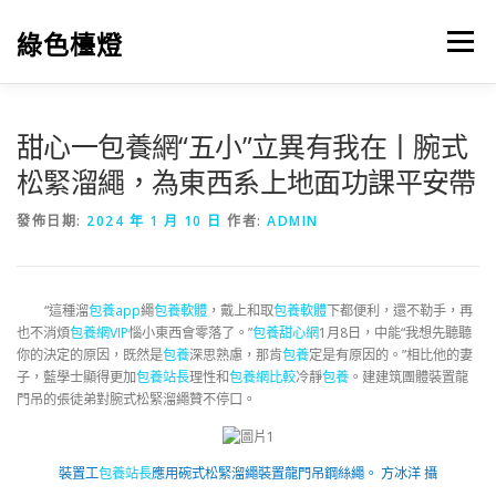
跳
至
綠色檯燈
選單
主
要
內
容
甜心一包養網“五小”立異有我在丨腕式
松緊溜繩，為東西系上地面功課平安帶
發佈日期:
2024 年 1 月 10 日
作者:
ADMIN
“這種溜
包養app
繩
包養軟體
，戴上和取
包養軟體
下都便利，還不勒手，再
也不消煩
包養網VIP
惱小東西會零落了。”
包養甜心網
1月8日，中能“我想先聽聽
你的決定的原因，既然是
包養
深思熟慮，那肯
包養
定是有原因的。”相比他的妻
子，藍學士顯得更加
包養站長
理性和
包養網比較
冷靜
包養
。建建筑團體裝置龍
門吊的張徒弟對腕式松緊溜繩贊不停口。
裝置工
包養站長
應用碗式松緊溜繩裝置龍門吊鋼絲繩。 方冰洋 攝