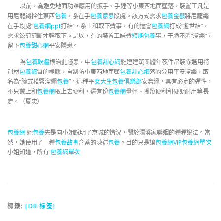
以前，為避免地面功課應用的扳手、手錘等小東西地面墜落，裝置工凡是
用尼龍繩拴住東西
包養
，系在手
包養意思
段處。該方式需求
包養金額
將尼龍繩
在手段處“
包養網ppt
打結”，系上和取下費事，有的還會
包養網
打成“逝世結”，
需求鉸剪剪斷才幹取下。是以，有的裝置工嫌費
短期包養
事，干脆不消“溜繩”，
留下
包養甜心網
平安隱患。
為
包養軟體
根治此隱患，中
包養甜心網
能建建筑團體年夜件吊裝隊選用特
別材
包養網
質的橡膠，自制防小東西地面墜
包養甜心網
落的公用平安溜繩，取
名為“腕式松緊溜繩
包養
”。這種平
女大生包養俱樂部
安溜繩，具有必定的彈性，
不只戴上和
包養網
取上去便利，還有份
包養網
量輕、攜帶便利和硬朗耐用等長
處。（夏忠）
包養網
她
包養
先是向小姐說明了京城的情況，關於瀾溪家聯姻的種種說法。當
然，她使用了一種
包養故事
含蓄的陳述
包養
。目的只是讓
包養網VIP
包養網單次
小姐知道，所有
包養網單次
標籤:
[DB:标签]