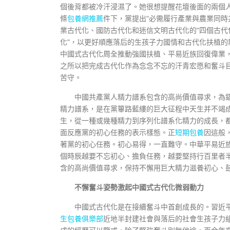
個後背都被冷汗浸濕了。她很想提醒花壇後面的兩個
條
包養網推薦
件下，黨提出“必需履行產業與農業同時
業古代化、國防古代化和迷信文明古代化的“四個古代
化”，以更好順應落后的生孩子力國情和古代化扶植
中國式古代化周全推動強國扶植、平易近族回復偉業
之所以把完成古代化作為念念不忘的汗青宏愿和奮斗
苦守。
中國共產黨人精力譜系包含的高尚價值尋求，為
精力譜系，是在黨篳路藍縷的巨大征程中天生并不竭
生，從一種或幾種精力到序列化譜系化精力的成長，
面反應黨的初心任務的表示樣態。正
短期包養
因這般
著黨的初心任務。初心易得，一直難守。中華平易近
個時辰越要不忘初心、擔負任務，越要堅持行百里者
含的高尚價值尋求，保持不懈用巨大精力滋養初心、
不懈奮斗姿勢激起中國式古代化微弱動力
中國式古代化是在接續奮斗中首創成長的。習近平
生包養俱樂部
近地半封建社會與落后的社會生孩子力