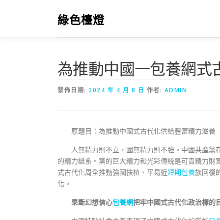
跳
至
綠色檯燈
主
要
內
容
為推動中國一包養網式
發佈日期:
2024 年 4 月 8 日
作者:
ADMIN
原題目：為推動中國式古代化供給豐富精力滋養
人無精力則不立，國無精力則不強。中國共產黨
的精力譜系。黨的巨大精力和光彩傳統是可貴精力財
式古代化周全推動強國扶植、平易近
短期包養
族回復
化。
果斷幻想信心
包養網
把牢中國式古代化政治標的