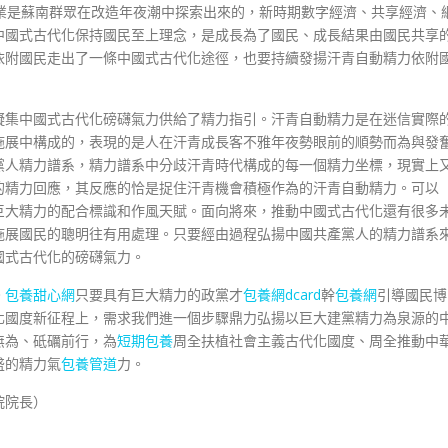
業是蘇南群眾在改造年夜潮中探索出來的，新時期數字經濟、共享經濟、
中國式古代化保持國民至上理念，是成長為了國民、成長結果由國民共享
依附國民走出了一條中國式古代化途徑，也要持續發揚汗青自動精力依附
凝集中國式古代化磅礴氣力供給了精力指引。汗青自動精力是在迷信實際
施展中構成的，表現的是人在汗青成長客不雅年夜勢眼前的順勢而為與發
黨人精力譜系，精力譜系中分歧汗青時代構成的每一個精力坐標，現實上
的精力回應，其反應的恰是捉住汗青機會積極作為的汗青自動精力。可以
巨大精力的配合標識和作風天賦。面向將來，推動中國式古代化還有很多
施展國民的聰明往有用處理。只要經由過程弘揚中國共產黨人的精力譜系
國式古代化的磅礴氣力。
。
包養甜心網
只要具有巨大精力的政黨才
包養網dcard
幹
包養網
引導國民博
化國度新征程上，需求我們進一個步驟鼎力弘揚以巨大建黨精力為泉源的
無為、砥礪前行，為
短期包養
周全扶植社會主義古代化國度、周全推動中
盛的精力氣
包養管道
力。
院院長）