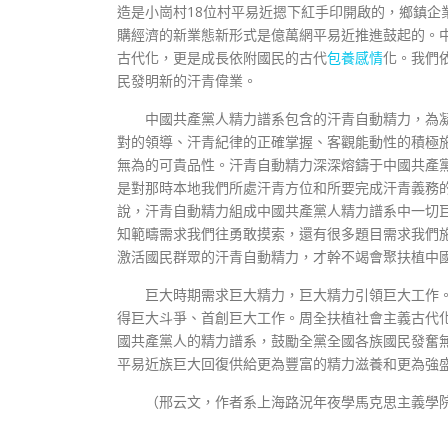
造是小崗村18位村平易近摁下紅手印開啟的，鄉鎮企
購經濟的新業態新形式是億萬網平易近推進鼓起的。
古代化，更是成長依附國民的古代
包養感情
化。我們
民發明新的汗青偉業。
中國共產黨人精力譜系包含的汗青自動精力，為
對的領導、汗青紀律的正確掌握、客觀能動性的積極
無為的可貴品性。汗青自動精力深深熔鑄于中國共產
是對那時本地我們所處汗青方位和所要完成汗青義務
說，汗青自動精力組成中國共產黨人精力譜系中一切
知範疇需求我們往勇敢摸索，還有很多題目需求我們
激活國民群眾的汗青自動精力，才幹不竭會聚扶植中
巨大時期需求巨大精力，巨大精力引領巨大工作
得巨大斗爭、首創巨大工作。周全扶植社會主義古代
國共產黨人的精力譜系，鼓勵全黨全國各族國民發奮
平易近族巨大回復供給更為豐富的精力滋養和更為強
（
邢云文，
作者系上海路況年夜學馬克思主義學