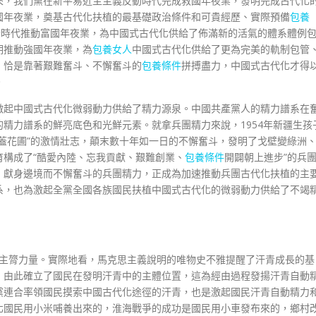
來，我們黨在新平易近主主義反動時代完成救國年夜業，發明完成古代化
國年夜業，奠基古代化扶植的最基礎政治條件和可貴經歷、實際預備
包養
新時代推動富國年夜業，為中國式古代化供給了佈滿新的活氣的體系體例
期推動強國年夜業，為
包養女人
中國式古代化供給了更為完美的軌制包管
，恰是靠著艱難奮斗、不懈奮斗的
包養條件
拼搏盡力，中國式古代化才得
。
激起中國式古代化微弱動力供給了精力源泉。中國共產黨人的精力譜系在
精力譜系的鮮亮底色和光鮮元素。就拿兵團精力來說，1954年新疆生孩
上蓋花圃”的激情壯志，顛末數十年如一日的不懈奮斗，發明了戈壁變綠洲
構成了“酷愛內陸、忘我貢獻、艱難創業、
包養條件
開闢朝上進步”的兵
、獻身邊境而不懈奮斗的兵團精力，正成為加速推動兵團古代化扶植的主
系，也為激起全黨全國各族國民扶植中國式古代化的微弱動力供給了不竭
主膂力量。實際地看，馬克思主義說明的唯物史不雅提醒了汗青成長的基
，由此確立了國民在發明汗青中的主體位置，這為經由過程發揚汗青自動
黨連合率領國民摸索中國古代化途徑的汗青，也是激起國民汗青自動精力
北國民用小米哺養出來的，淮海戰爭的成功是國民用小車發布來的，鄉村