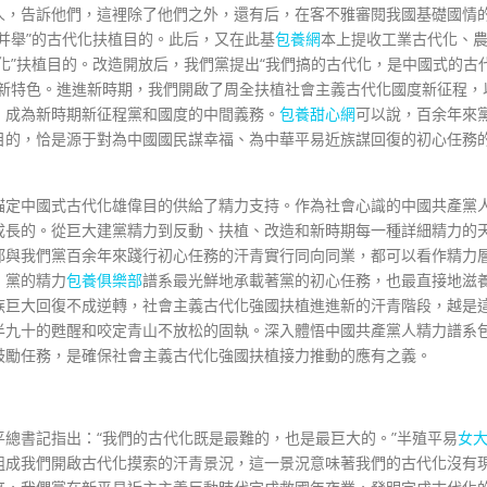
人，告訴他們，這裡除了他們之外，還有后，在客不雅審閱我國基礎國情
并舉”的古代化扶植目的。此后，又在此基
包養網
本上提收工業古代化、
化”扶植目的。改造開放后，我們黨提出“我們搞的古代化，是中國式的古
的新特色。進進新時期，我們開啟了周全扶植社會主義古代化國度新征程，
，成為新時期新征程黨和國度的中間義務。
包養甜心網
可以說，百余年來
目的，恰是源于對為中國國民謀幸福、為中華平易近族謀回復的初心任務
錨定中國式古代化雄偉目的供給了精力支持。作為社會心識的中國共產黨
成長的。從巨大建黨精力到反動、扶植、改造和新時期每一種詳細精力的
都與我們黨百余年來踐行初心任務的汗青實行同向同業，都可以看作精力
，黨的精力
包養俱樂部
譜系最光鮮地承載著黨的初心任務，也最直接地滋
族巨大回復不成逆轉，社會主義古代化強國扶植進進新的汗青階段，越是
半九十的甦醒和咬定青山不放松的固執。深入體悟中國共產黨人精力譜系
鼓勵任務，是確保社會主義古代化強國扶植接力推動的應有之義。
總書記指出：“我們的古代化既是最難的，也是最巨大的。”半殖平易
女
組成我們開啟古代化摸索的汗青景況，這一景況意味著我們的古代化沒有