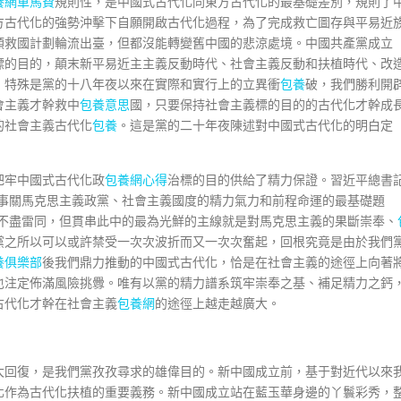
養網車馬費
規則性，是中國式古代化同東方古代化的最基礎差別，規則了
方古代化的強勢沖擊下自願開啟古代化過程，為了完成救亡圖存與平易近
類救國計劃輪流出臺，但都沒能轉變舊中國的悲涼處境。中國共產黨成立
標的目的，顛末新平易近主主義反動時代、社會主義反動和扶植時代、改
，特殊是黨的十八年夜以來在實際和實行上的立異衝
包養
破，我們勝利開
會主義才幹救中
包養意思
國，只要保持社會主義標的目的的古代化才幹成
的社會主義古代化
包養
。這是黨的二十年夜陳述對中國式古代化的明白定
把牢中國式古代化政
包養網心得
治標的目的供給了精力保證。習近平總書
是事關馬克思主義政黨、社會主義國度的精力氣力和前程命運的最基礎題
雖不盡雷同，但貫串此中的最為光鮮的主線就是對馬克思主義的果斷崇奉、
黨之所以可以或許禁受一次次波折而又一次次奮起，回根究竟是由於我們
養俱樂部
後我們鼎力推動的中國式古代化，恰是在社會主義的途徑上向著
也注定佈滿風險挑釁。唯有以黨的精力譜系筑牢崇奉之基、補足精力之鈣
古代化才幹在社會主義
包養網
的途徑上越走越廣大。
大回復，是我們黨孜孜尋求的雄偉目的。新中國成立前，基于對近代以來
化作為古代化扶植的重要義務。新中國成立站在藍玉華身邊的丫鬟彩秀，