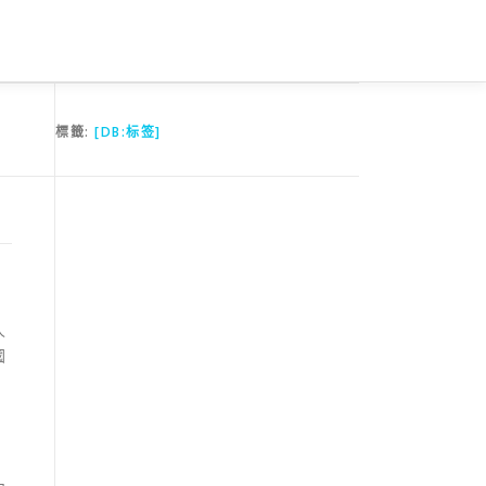
標籤:
[DB:标签]
人
國