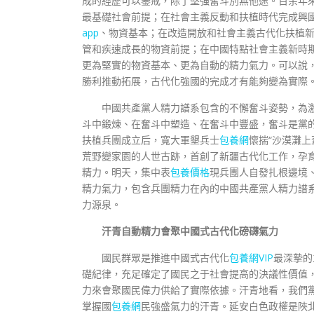
成的經歷可以鑒戒，除了堅強奮斗別無他途。百余年
最基礎社會前提；在社會主義反動和扶植時代完成興
app
、物資基本；在改造開放和社會主義古代化扶植
管和疾速成長的物資前提；在中國特點社會主義新時
更為堅實的物資基本、更為自動的精力氣力。可以說
勝利推動拓展，古代化強國的完成才有能夠變為實際
中國共產黨人精力譜系包含的不懈奮斗姿勢，為
斗中鍛煉、在奮斗中塑造、在奮斗中豐盛，奮斗是黨的
扶植兵團成立后，寬大軍墾兵士
包養網
懷揣“沙漠灘
荒野變家園的人世古跡，首創了新疆古代化工作，孕育
精力。明天，集中表
包養價格
現兵團人自發扎根邊境
精力氣力，包含兵團精力在內的中國共產黨人精力譜
力源泉。
汗青自動精力會聚中國式古代化磅礴氣力
國民群眾是推進中國式古代化
包養網VIP
最深摯的
礎紀律，充足確定了國民之于社會提高的決議性價值
力來會聚國民偉力供給了實際依據。汗青地看，我們
掌握國
包養網
民強盛氣力的汗青。延安白色政權是陜