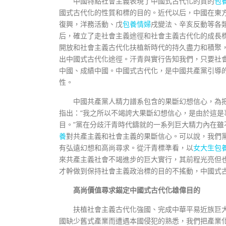
中國特點社會主義表現了中國式古代化的質的
包
國式古代化的性質和標的目的。近代以后，中國在東
復興，洋務活動、戊
包養情婦
戌變法、辛亥反動等各
后，確立了走社會主義途徑和社會主義古代化的成長
開放和社會主義古代化扶植新時代的持久盡力和積聚
出中國式古代化途徑。汗青與實行告知我們，只要社
中國、成績中國。中國式古代化，是中國共產黨引導
性。
中國共產黨人精力譜系包含的果斷幻想信心，為
指出：“我之所以不竭誇大果斷幻想信心，是由於這
目。”黨在分歧汗青時代鑄就的一系列巨大精力內在
養
對共產主義和社會主義的果斷信心。可以說，我們
有弘遠幻想和高尚尋求。從汗青標準看，以
女大生包
來共產主義社會不竭進步的巨大實行，其前程光亮但
才幹做到保持社會主義政治標的目的不搖動，中國式
高尚價值尋求錨定中國式古代化雄偉目的
扶植社會主義古代化強國、完成中華平易近族巨
國缺少舊式產業而遭遇本國侵犯的熟悉，我們把產業