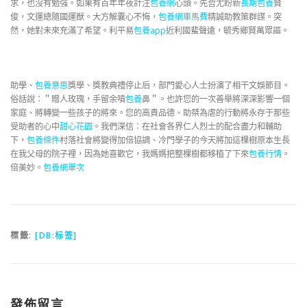
求，也沒有勉強。如果有百年年夜計注
包養網
心頭。
先哲尤盼新
長期包養
賢
俊，文運總隨國運猷。
大方解囊心不悔，
包養網車馬費
精誠助教策群謀。
突
然，她對未來充滿了希望。
利平易
包養app
近利國蜚聲遠，毓秀鄉賢萬眾謳。
助學、
包養意思
獎學、獎教典禮停止后，部門愛心人士扮演了相干文娛節目。
俗話說：＂贈人玫瑰，手留余噴
包養
鼻＂。也許您的一次善舉將深深影響一個
家庭、將轉變一些孩子的將來。您的高貴品德、助桀為虐的行動將永存于那些
受助者的心中
甜心花園
。我們深信：在社會各界仁人烈士的配合盡力和輔助
下，
包養條件
村落社會將變得加倍協調、冷門學子的今天將加這棵樹原本生長
在我父母的院子裡，因為她喜歡它，我媽媽把整棵樹都移植了下來
包養行情
。
倍美妙。
包養網單次
標籤:
[DB:标签]
發佈留言