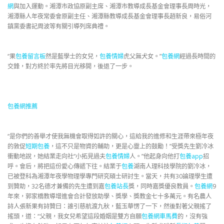
網
與加入運動。湘潭市政協原副主席、湘潭市教導成長基金會理事長周時光，
湘潭縣人年夜常委會原副主任、湘潭縣教導成長基金會理事長趙新良，易俗河
鎮黨委書記周波等有關引導列席典禮。
“果
包養留言板
然是藍學士的女兒，
包養情婦
虎父無犬女。”
包養網
經過長時間的
交鋒，對方終於率先將目光移開，後退了一步。
包養網推薦
“是你們的善舉才使我無機會取得如許的關心，這給我的進修和生涯帶來極年夜
的敦促
短期包養
，這不只是物資的輔助，更是心靈上的鼓勵！”受獎先生劉冷冰
衝動地說，她結業走向社“小拓見過夫
包養情婦
人。”他起身向他打
包養app
招
呼。會后，將把這份愛心傳遞下往。結業于
包養
湖南人理科技學院的劉冷冰，
已被登科為湘潭年夜學物理學專門研究碩士研討生。
當天，共有30論理學生遭
到贊助，32名德才兼備的先生遭到嘉
包養站長
獎，同時嘉獎優良教員。
包養網
9
年來，郭家橋教導增進會合計發放助學、獎學、獎教金七十多萬元。有名農人
詩人張新果有詩贊曰：
誰引慈航渡九秋，藍玉華愣了一下，然後對著父親搖了
搖頭，道：“父親，我女兒希望這段婚姻是雙方自願
包養網車馬費
的，沒有強