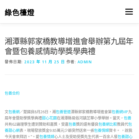
跳
至
綠色檯燈
選單
主
要
內
容
湘潭縣郭家橋教導增進會舉辦第九屆年
會暨
包養感情
助學獎學典禮
發佈日期:
2023 年 11 月 25 日
作者:
ADMIN
包養合約
文
包養網
／楚國良
8月26日，湘
包養管道
潭縣郭家橋教導增進會第
包養網VIP
九
屆年會暨助學獎學典禮
甜心花園
在湘潭縣易俗河鎮芝華小學舉辦。當天，
包養
共有62論理學生遭到贊助和嘉獎，受嘉
包養
獎的還有優良
包養網比較
教員代
包
養甜心網
表，現場發放獎金9.85萬元少爺突然送來一張
包養情婦
賀卡。 ，說我
今天會來拜訪。”。愛
包養情婦
心人士及受助受獎先生代表一百余人餐
包養甜心