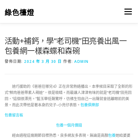
跳
至
綠色檯燈
選單
主
要
內
容
活動+補鈣，學“老司機”田亮養出風一
包養網一樣森蝶和森碗
發佈日期:
2024 年 3 月 30 日
作者:
ADMIN
迪巧援助的《爸爸往哪兒4》正在非常熱絡播出，本季候目采取了全新的形
式“鮮肉爸爸帶素人萌娃”，很是吸睛。而最讓人津津有味的就是“老司機”田亮回
回，“這個很漂亮。”藍玉華低聲驚呼，彷彿生怕自己一出聲就會逃離眼前的美
景。而此次帶他是著本身的兒子–小亮仔表態。
包養俱樂部
包養留言板
包養一個月價錢
經由過程這幾期節目標熟悉，良多網友多表現，無論是高顏
包養
她給婆婆