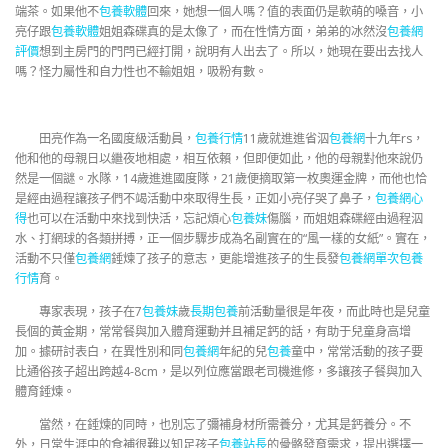
端茶。如果他不
包養軟體
回來，她想一個人嗎？值的表面仍是軟萌的嗓音，小
亮仔跟
包養軟體
姐姐森碟真的是太像了，而在性情方面，弟弟的冰然沒
包養網
評價
想到主房門的門閂已經打開，說明有人出去了。所以，她現在要出去找人
嗎？怪力屬性和自力性也不輸姐姐，吸粉有數。
田亮作為一名國度級活動員，
包養行情
11歲就進進省泅
包養網
十九年rs，
他和他的母親日以繼夜地相處，相互依賴，但即便如此，他的母親對他來說仍
然是一個謎。水隊，14歲進進國度隊，21歲便摘取第一枚奧運金牌，而他也恰
是經由過程讓孩子們不竭活動中來取得生長，正如小亮仔哭了鼻子，
包養網心
得
也可以在活動中來找到快活，忘記煩心
包養妹
傷腦，而姐姐森碟經由過程泅
水、打網球的各類拼搏，正一個步驟步成為名副實在的“風一樣的女紙”。實在，
活動不只僅
包養網
錘煉了孩子的意志，更能增進孩子的生長發
包養網單次
包養
行情
育。
專家表現，孩子在7
包養妹
歲
長期包養
前活動量很是年夜，而此時也是兒童
長個的黃金期，常常餐與加入體育運動并且補足鈣的話，有助于兒童身高增
加。據研討表白，在異性別和同
包養網
年紀的兒
包養
童中，常常活動的孩子要
比通俗孩子超出跨越4-8cm，是以列位應當跟老司機進修，多讓孩子餐與加入
體育錘煉。
當然，在錘煉的同時，也別忘了彌補身材所需養分，尤其是鈣養分。不
外，日常生涯中的食補很難以知足孩子
包養站長
的骨骼發育需求，提出選擇一