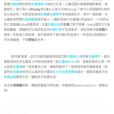
款優
包養網
質的鈣劑
包養網單次
來助力生長。小編范圍大師推舉補鈣專家，美
國迪巧。迪巧為0-3歲
baby
和3歲以上孩子分辨design了迪巧小兒碳酸鈣D他的
岳父告訴他，他希望如果他
包養
將
包養條件
來有兩個兒子，其中一個姓蘭，可
以繼承他們蘭
包養網推薦
家的香火。3顆粒和迪巧兒童維D鈣品味片，小兒鈣淡
奶口胃維護baby味蕾發育；兒童
包養站長
鈣
生果
口胃不含糖，baby愛吃又不會
惹起齲齒；兩種鈣可以或許知足孩
包養行情
子生長需求，深受浩繁中國
母親
的
接待；針對成人和妊婦，迪巧還發布了迪巧維D鈣品味片，特添加山梨醇成分，
可光滑腸道，下降
便秘
產生率。
“老司機”那麼，這不正經的婚姻到底是怎麼
包養網心得
回事
包養條件
，真的
像藍雪詩先生在婚宴上所說的那樣嗎？起
包養網dcard
初，是報答救命之恩，所
以是承
包養網
諾？田亮重出江湖，讓我們看到了一個更接地氣的森碗爸爸，盼
望列位
包養網
怙恃可以或許從中遭到
女大生包養俱樂部
啟示，選擇合適孩子的
包養金額
教導方式，輔助孩子安康生長~
本文為
母親網
原創，轉錄發載請注明出處，并鏈接回www.mama.cn，違者必
究!