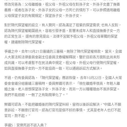
修改完善為：父母離婚後，祖父母、外祖父母在對孫子女、外孫子女盡了撫養
義務，或者在孫子女、外孫子女的父母一方死亡的情形下，可以參照適用離婚
父母探望子女的有關規定，探望孫子女、外孫子女。
對於隔代探望權的設立，有人贊同，認為滿足了祖輩的探望需求; 也有人反對，
認為隔代探望權範圍過大，容易引發矛盾，影響未成年人和直接撫養子女一方
的正常生活。 還有的意見提出，法律不宜賦予祖父母、外祖父母單獨的探望
權，建議刪除隔代探望權。
爭議之中，去年10月21日審議的三審稿，刪除了隔代探望權條款。 當天，全國
人大憲法和法律委員會副主任委員沈春耀解釋說，鑒於目前各方面對此尚未形
成共識，可以考慮暫不在民法典中規定，祖父母、外祖父母行使隔代探望權，
如與直接撫養子女的一方不能協商一致，可以通過訴訟方式解決。
不過，仍有委員認為，「隔代探望權」應該恢復。 去年10月22日，全國人大常
委會會議分組審議三審稿時，委員鮮鐵可表示，「現在離婚率很高，年輕人離
婚之後，老人很想探望孫子女、外孫子女，而另一方以種種理由不准許探望。
我們不能迴避，一刪了之有點簡單化了。 ”
鮮鐵可認為，不能把離婚後的隔代探望糾紛，留待以後訴訟解決，“中國人不願
意訴訟，不願意打官司，認為打官司是個不好的事情。 尤其是老年人也打不起
官司，熬不起。 ”
爭議5：安樂死該不該入典？