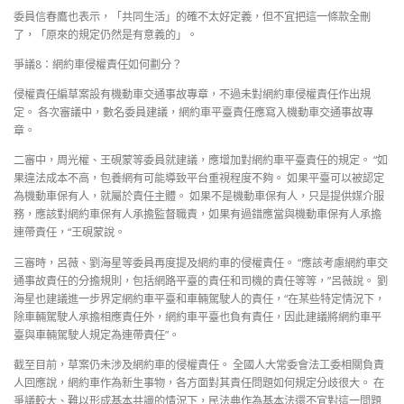
委員信春鷹也表示，「共同生活」的確不太好定義，但不宜把這一條款全刪
了，「原來的規定仍然是有意義的」。
爭議8：網約車侵權責任如何劃分？
侵權責任編草案設有機動車交通事故專章，不過未對網約車侵權責任作出規
定。 各次審議中，數名委員建議，網約車平臺責任應寫入機動車交通事故專
章。
二審中，周光權、王硯蒙等委員就建議，應增加對網約車平臺責任的規定。 “如
果違法成本不高，包養網有可能導致平台重視程度不夠。 如果平臺可以被認定
為機動車保有人，就屬於責任主體。 如果不是機動車保有人，只是提供媒介服
務，應該對網約車保有人承擔監督職責，如果有過錯應當與機動車保有人承擔
連帶責任，“王硯蒙說。
三審時，呂薇、劉海星等委員再度提及網約車的侵權責任。 “應該考慮網約車交
通事故責任的分擔規則，包括網路平臺的責任和司機的責任等等，”呂薇說。 劉
海星也建議進一步界定網約車平臺和車輛駕駛人的責任，“在某些特定情況下，
除車輛駕駛人承擔相應責任外，網約車平臺也負有責任，因此建議將網約車平
臺與車輛駕駛人規定為連帶責任”。
截至目前，草案仍未涉及網約車的侵權責任。 全國人大常委會法工委相關負責
人回應說，網約車作為新生事物，各方面對其責任問題如何規定分歧很大。 在
爭議較大、難以形成基本共識的情況下，民法典作為基本法還不宜對這一問題