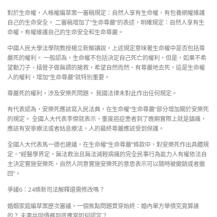
對於生命權，人格權編草案一審稿規定：自然人享有生命權，有包養網權維護
自己的生命安全。 二審稿增加了“生命尊嚴”的表述，明確規定：自然人享有生
命權，有權維護自己的生命安全和生命尊嚴。
中國人民大學法學院教授楊立新解讀說，上述規定意味著生命權中是否包括尊
嚴死的權利。 一般認為，生命權不包括決定自己死亡的權利，但是，如果不希
望動刀子、插管子做無謂的搶救，希望自然而然、有尊嚴地去死，這是生命權
人的權利，增加“生命尊嚴”就特別重要。
尊嚴死的權利，涉及安樂死問題。 我國法律未對此作出任何規定。
有代表認為，安樂死應該寫入民法典，在生命權“生命尊嚴”部分增加關於安樂死
的規定。 全國人大代表李傑就表示，重度癌症患者到了晚期實際上就是鎮痛，
應該有安寧療法或者姑息療法，人的最終尊嚴應該受到保護。
全國人大代表馬一德也建議，在生命權“生命尊嚴”條款中，對安樂死作出具體規
定，“經醫學界定，無法救治且無法減輕病痛的完全民事行為能力人有權依法自
主決定實施安樂死，自然人同意實施安樂死的意思表示可以隨時被撤銷或者撤
回”。
爭議6：24條新司法解釋還需修改嗎？
婚姻家庭編草案歷次審議，一個焦點問題貫穿始終：婚內單方舉債究竟算誰
的？ 夫妻共同債務到底應當如何認定？