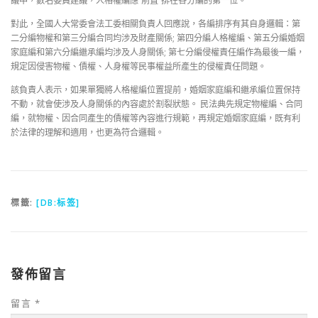
議中，數名委員建議，人格權編應“前置”排在各分編的第一位。
對此，全國人大常委會法工委相關負責人回應說，各編排序有其自身邏輯：第
二分編物權和第三分編合同均涉及財產關係; 第四分編人格權編、第五分編婚姻
家庭編和第六分編繼承編均涉及人身關係; 第七分編侵權責任編作為最後一編，
規定因侵害物權、債權、人身權等民事權益所產生的侵權責任問題。
該負責人表示，如果單獨將人格權編位置提前，婚姻家庭編和繼承編位置保持
不動，就會使涉及人身關係的內容處於割裂狀態。 民法典先規定物權編、合同
編，就物權、因合同產生的債權等內容進行規範，再規定婚姻家庭編，既有利
於法律的理解和適用，也更為符合邏輯。
標籤:
[DB:标签]
發佈留言
留言
*