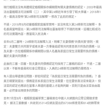
現行婚姻法沒有具體規定婚姻關係存續期間有關夫妻債務的認定。 2003年最高
法出臺婚姻法司法解釋（二），其中第24條近年來引發了較大爭議。 2018年1
月，最高法發佈“第24條新司法解釋”，修改了此前的規定。
不過，2018年8月初審婚姻家庭編草案時，並沒有寫入第24條新司法解釋。 多
名委員當時提出，第24條新司法解釋出臺後取得了不錯的效果，這種比較成功
的司法實踐內容，應當寫入民法典。
去年6月二審時，24條新司法解釋入法，明確了夫妻債務“共債共簽”原則，規
定：夫妻雙方共同簽字或者夫妻一方事後追認等共同意思表示所負的債務，以
及夫妻一方在婚姻關係存續期間以個人名義為家庭日常生活需要所負的債務，
屬於夫妻共同債務。
此後的三審、四審，對夫妻共同債務認定均採用了二審稿的設計。 不過，二審
以來，不斷有委員和社會公眾提出，入典的24條新司法解釋仍需修改。
有人提出舉證責任問題，即如何認定「為家庭日常生活需要所負的債務」？ 委
員王硯蒙就提出，債務是否系家庭日常生活需要，往往要依靠法官來裁決。 但
法官的認定也應該在當事人舉證的基礎上才能夠判斷，否則只是由法官自由裁
量，必然會出現很多的問題。
去年7月至8月，婚姻家庭編草案二審稿曾在中國人大網面向公眾公開徵求意
見。 據法工委數據，共收到35314位網友提出的67388條意見和814封群眾來