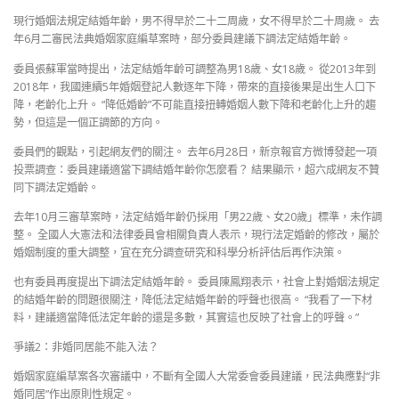
現行婚姻法規定結婚年齡，男不得早於二十二周歲，女不得早於二十周歲。 去
年6月二審民法典婚姻家庭編草案時，部分委員建議下調法定結婚年齡。
委員張蘇軍當時提出，法定結婚年齡可調整為男18歲、女18歲。 從2013年到
2018年，我國連續5年婚姻登記人數逐年下降，帶來的直接後果是出生人口下
降，老齡化上升。 “降低婚齡”不可能直接扭轉婚姻人數下降和老齡化上升的趨
勢，但這是一個正調節的方向。
委員們的觀點，引起網友們的關注。 去年6月28日，新京報官方微博發起一項
投票調查：委員建議適當下調結婚年齡你怎麼看？ 結果顯示，超六成網友不贊
同下調法定婚齡。
去年10月三審草案時，法定結婚年齡仍採用「男22歲、女20歲」標準，未作調
整。 全國人大憲法和法律委員會相關負責人表示，現行法定婚齡的修改，屬於
婚姻制度的重大調整，宜在充分調查研究和科學分析評估后再作決策。
也有委員再度提出下調法定結婚年齡。 委員陳鳳翔表示，社會上對婚姻法規定
的結婚年齡的問題很關注，降低法定結婚年齡的呼聲也很高。 “我看了一下材
料，建議適當降低法定年齡的還是多數，其實這也反映了社會上的呼聲。”
爭議2：非婚同居能不能入法？
婚姻家庭編草案各次審議中，不斷有全國人大常委會委員建議，民法典應對“非
婚同居”作出原則性規定。