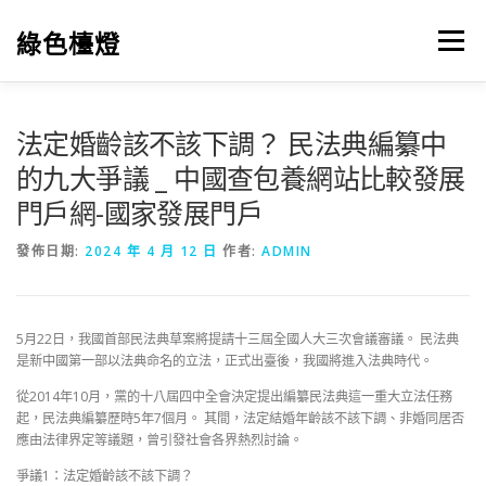
跳
至
綠色檯燈
選單
主
要
內
容
法定婚齡該不該下調？ 民法典編纂中
的九大爭議 _ 中國查包養網站比較發展
門戶網-國家發展門戶
發佈日期:
2024 年 4 月 12 日
作者:
ADMIN
5月22日，我國首部民法典草案將提請十三屆全國人大三次會議審議。 民法典
是新中國第一部以法典命名的立法，正式出臺後，我國將進入法典時代。
從2014年10月，黨的十八屆四中全會決定提出編纂民法典這一重大立法任務
起，民法典編纂歷時5年7個月。 其間，法定結婚年齡該不該下調、非婚同居否
應由法律界定等議題，曾引發社會各界熱烈討論。
爭議1：法定婚齡該不該下調？