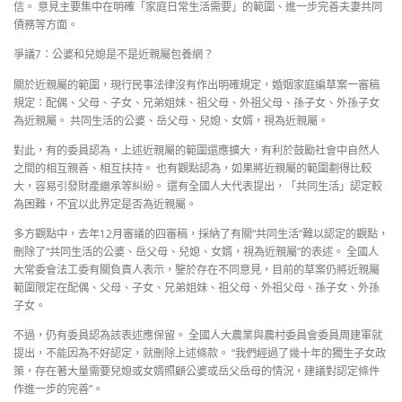
信。 意見主要集中在明確「家庭日常生活需要」的範圍、進一步完善夫妻共同
債務等方面。
爭議7：公婆和兒媳是不是近親屬包養網？
關於近親屬的範圍，現行民事法律沒有作出明確規定，婚姻家庭編草案一審稿
規定：配偶、父母、子女、兄弟姐妹、祖父母、外祖父母、孫子女、外孫子女
為近親屬。 共同生活的公婆、岳父母、兒媳、女婿，視為近親屬。
對此，有的委員認為，上述近親屬的範圍還應擴大，有利於鼓勵社會中自然人
之間的相互親善、相互扶持。 也有觀點認為，如果將近親屬的範圍劃得比較
大，容易引發財產繼承等糾紛。 還有全國人大代表提出，「共同生活」認定較
為困難，不宜以此界定是否為近親屬。
多方觀點中，去年12月審議的四審稿，採納了有關“共同生活”難以認定的觀點，
刪除了“共同生活的公婆、岳父母、兒媳、女婿，視為近親屬”的表述。 全國人
大常委會法工委有關負責人表示，鑒於存在不同意見，目前的草案仍將近親屬
範圍限定在配偶、父母、子女、兄弟姐妹、祖父母、外祖父母、孫子女、外孫
子女。
不過，仍有委員認為該表述應保留。 全國人大農業與農村委員會委員周建軍就
提出，不能因為不好認定，就刪除上述條款。 “我們經過了幾十年的獨生子女政
策，存在著大量需要兒媳或女婿照顧公婆或岳父岳母的情況，建議對認定條件
作進一步的完善”。