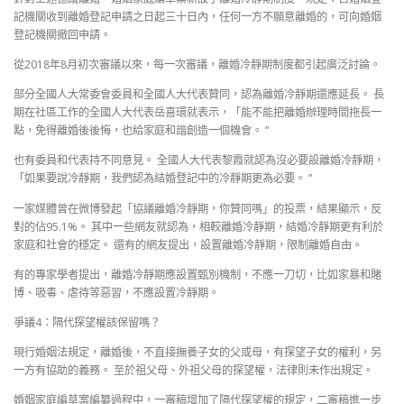
記機關收到離婚登記申請之日起三十日內，任何一方不願意離婚的，可向婚姻
登記機關撤回申請。
從2018年8月初次審議以來，每一次審議，離婚冷靜期制度都引起廣泛討論。
部分全國人大常委會委員和全國人大代表贊同，認為離婚冷靜期還應延長。 長
期在社區工作的全國人大代表岳喜環就表示，「能不能把離婚辦理時間拖長一
點，免得離婚後後悔，也給家庭和諧創造一個機會。 ”
也有委員和代表持不同意見。 全國人大代表黎霞就認為沒必要設離婚冷靜期，
「如果要說冷靜期，我們認為結婚登記中的冷靜期更為必要。 ”
一家媒體曾在微博發起「協議離婚冷靜期，你贊同嗎」的投票，結果顯示，反
對的佔95.1%。 其中一些網友就認為，相較離婚冷靜期，結婚冷靜期更有利於
家庭和社會的穩定。 還有的網友提出，設置離婚冷靜期，限制離婚自由。
有的專家學者提出，離婚冷靜期應設置甄別機制，不應一刀切，比如家暴和賭
博、吸毒、虐待等惡習，不應設置冷靜期。
爭議4：隔代探望權該保留嗎？
現行婚姻法規定，離婚後，不直接撫養子女的父或母，有探望子女的權利，另
一方有協助的義務。 至於祖父母、外祖父母的探望權，法律則未作出規定。
婚姻家庭編草案編纂過程中，一審稿增加了隔代探望權的規定，二審稿進一步