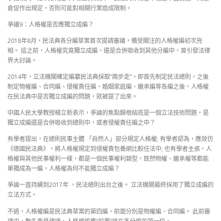
倉促作出規定，否則可能對相關行業造成限制。
爭議9：人格權是否應獨立成編？
2018年8月，民法典各分編草案首次提請審議，備受關注的人格權編初次亮
相。 這之前，人格權究竟獨立成編，還是合併吸收到其他分編中，曾引發法律
界大討論。
2014年，立法機關確定編纂民法典採取“兩步走”，即首先制定民法總則，之後
制定物權編、合同編、侵權責任編、婚姻家庭編、繼承編等各編之後，人格權
在民法典中是否獨立成編的問題，就被提了出來。
中國人民大學教授楊立新表示，爭論的焦點歸根結底是一個立法技術問題，是
獨立成編還是合併吸收到總則中，或者侵權責任編之中？
有學者提出，在總則民事主體 「自然人」部分規定人格權; 有學者認為，應效仿
《德國民法典》，將人格權規定到侵權責包養網比較任法中; 也有學者主張，人
格權與其他民事權利一樣，都是一個民事權利類型，既然物權、繼承權等都能
單獨成為一編，人格權為何不能獨立成編？
爭論一直持續到2017年 ，民法總則出台之後。 立法機關最終採用了獨立成編的
立法方式。
不過，人格權編是民法典草案的第四編，前面分別是物權編、合同編。 此前審