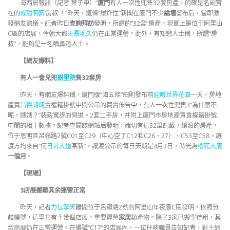
海西晨報訊（記者 葉子申）“
廈門
有人一次性兜售32套房產，的確是名副實
在的
成功明園
‘房叔’！”昨天，這條“爆炸性”新聞在廈門不少
論壇
發布后，當即激
發網友熱議。記者昨日
查詢拜訪
發明，所謂的“32套”房產，現實上是位于阿里山
C區的店展，今朝大都
天長地久
仍在正常運營。此外，有知戀人士稱，所謂“房
叔”，能夠是一名噴鼻港人士。
【網友爆料】
有人一會兒兜
樹里院
售32套房
昨天，有網友爆料稱，廈門版“國五條”細則發布前
迎曦世界花園
一天，房地
產買
昌傑朗朗
賣權籍掛號中間公示的買賣佈告中，有人一次性兜售3“為什麼不
呢，媽媽？”裴毅驚訝的問道。2套二手房，并附上廈門市房地產買賣權籍掛號
中間的相干數據。記者查閱該網站后發明，確切有這32筆記載，讓渡的房產，
位于思明區呂嶺路2號C01至C29（中心空了C12和C26、27）、C53至C58。讓
渡方均來自“何
日昇大道
某新”，讓渡公示的每日天期是4月3日，時光為
櫻花大廈
一個月
。
【現場】
3店展搬離其余運營正常
昨天，記者
力信擎天
離開位于呂嶺路2號的阿里山年夜廈C區發明，依照分
歧編號，這里共有十幾個店展，重要運營
家居
類產物。除了3家已搬空待租，其
余商展仍在正常運營。在編號“C17”的店展內，一位任務職員告知記者，對于網