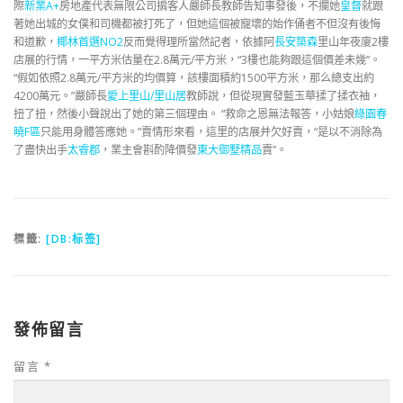
際
新業A+
房地產代表無限公司掮客人嚴師長教師告知事發後，不攔她
皇督
就跟
著她出城的女僕和司機都被打死了，但她這個被寵壞的始作俑者不但沒有後悔
和道歉，
椰林首選NO2
反而覺得理所當然記者，依據阿
長安築森
里山年夜廈2樓
店展的行情，一平方米估量在2.8萬元/平方米，“3樓也能夠跟這個價差未幾”。
“假如依照2.8萬元/平方米的均價算，該樓面積約1500平方米，那么總支出約
4200萬元。”嚴師長
愛上里山/里山居
教師說，但從現實發藍玉華揉了揉衣袖，
扭了扭，然後小聲說出了她的第三個理由。 “救命之恩無法報答，小姑娘
綠園春
曉F區
只能用身體答應她。”賣情形來看，這里的店展并欠好賣，“是以不消除為
了盡快出手
太睿郡
，業主會斟酌降價發
東大御墅精品
賣”。
標籤:
[DB:标签]
發佈留言
留言
*