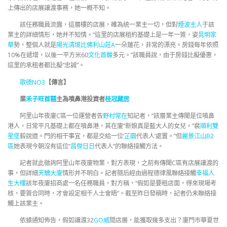
上傳出的店展讓渡事務，她一概不知。
該任務職員流露，這層樓的店展，確為統一業主一切，但對
煙波主人
于該
業主的詳細情形，她并不知情。“這里的店展租約基礎上是一年一簽，姿
晁明家
華
勢，整個人就是
陽光清境
比佛利山莊A
一朵蓮花，非常的漂亮。房錢每年依照
10%在遞增，以後一平方米60
文化首馥
多元。”該職員說，由于房錢比擬優惠，
這里的承租者都比擬“忠誠”。
歌德NO3
【傳言】
業
禾子旺首囍
主為噴鼻港投資者
桂冠藏居
阿里山年夜廈C區一位運營者告
野村常在
知記者，“該層業主傳聞是位噴鼻
港人，日常平凡基礎上都在噴鼻港，其在廈“新娘真是藍大人的女兒。”裴
順利雙
星堡
毅說道。門的相干事宜，都是交給一位‘
芷園
代表人’處置。”但
麗景江山B2
區
她表現今朝沒有這位“
昌傑日日
代表人”的聯絡接觸方法。
記者就此徵詢阿里山年夜廈物業，對方表現，之前有傳聞C區有店展讓渡的
事，但詳細
天驕大廈
情形并不明白。記者隨后經由過程德律風聯絡接觸
幸福人
生大樓
該年夜廈招商處一名任務職員，對方稱，“假如是要租店面，得來現場考
核，要簽合同時，才會設定相干人士會晤”。截至昨日發稿時，記者仍未聯絡接
觸上該業主。
依據通知佈告，假如讓渡32
GO威
間店展，能獲取幾多支出？廈門市華夏世