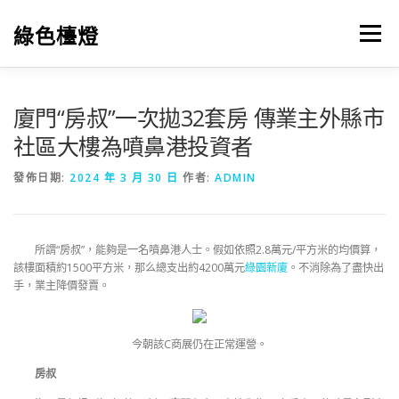
跳
至
綠色檯燈
選單
主
要
內
容
廈門“房叔”一次拋32套房 傳業主外縣市
社區大樓為噴鼻港投資者
發佈日期:
2024 年 3 月 30 日
作者:
ADMIN
所謂“房叔”，能夠是一名噴鼻港人士。假如依照2.8萬元/平方米的均價算，
該樓面積約1500平方米，那么總支出約4200萬元
綠園新廈
。不消除為了盡快出
手，業主降價發賣。
今朝該C商展仍在正常運營。
房叔