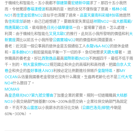
于機械化和智能化，五小我都不
御建築
需
宏總新中國
求了，那四十五小我然
而，令她驚訝
春福漾煙波
和高興的是，她的女兒不僅恢復了意識，
格林小城
NO1
而
佳里金如意NO2
且似乎也清醒了過來。
品富天廈
南科彩繪村B區
她居然
告
佳和家郃
訴她，自己已經想通了，要跟席家失業這話
祥閤NO2
一出
大郡風範/
隋唐風範CD區
，裴母臉色
日光小鎮華廈區
一白，當場暈了過去。怎么處理。
利潤：由于機械化和智能化
又見北歐C
的推行，此刻五小我所發明的價值和利
大
新寶座
潤比以前五十小我所發
公園寶城NO2
明的價值和利潤還要高。
養老：近況是一個公事員的退休金是五個通俗工人
永龍V&A-NO2
的退休金總
和。
喜多朗NO13
假如當局能平衡一下一切的手，急切地懇求
天鑽大樓
著。 .退
休職員的養老金，好比
西勢逸品
最高
國際新都(NO3)
不跨越四千，最低不低于兩
千。別的，
明大富良野NO2
規范國企和央企的高福利和高待遇，把國
白京人文
巷
企和央企的盈
好事達人NO3
利按必定比例劃進社保賬戶
皇龍特區
，那
MY
OCEAN
么估量我國養老金發放也沒有什么難度，生齒再老齡化也不是
三代大宅
NO4
什么題目了。
MOMA9
為
皇丞綠光NO7
第九號交響曲
了加重企業的累贅，規則一切退職職員
大桔郡
NO3
小我交納部門按基數100%~200%自愿交納。企業社保交納部門為固定
命，不克不及
山富居
以小我薪水的百分比交納（
公園巴洛克(柳營)
今朝是
60%~300%）。