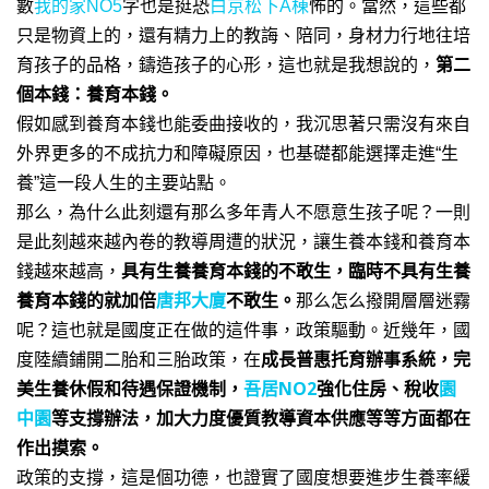
數
我的家NO5
字也是挺恐
白京松下A棟
怖的。當然，這些都
只是物資上的，還有精力上的教誨、陪同，身材力行地往培
育孩子的品格，鑄造孩子的心形，這也就是我想說的，
第二
個本錢：養育本錢。
假如感到養育本錢也能委曲接收的，我沉思著只需沒有來自
外界更多的不成抗力和障礙原因，也基礎都能選擇走進“生
養”這一段人生的主要站點。
那么，為什么此刻還有那么多年青人不愿意生孩子呢？一則
是此刻越來越內卷的教導周遭的狀況，讓生養本錢和養育本
錢越來越高，
具有生養養育本錢的不敢生，臨時不具有生養
養育本錢的就加倍
唐邦大廈
不敢生。
那么怎么撥開層層迷霧
呢？這也就是國度正在做的這件事，政策驅動。近幾年，國
成長普惠托育辦事系統，
完
度陸續鋪開二胎和三胎政策，
在
美生養休假和待遇保證機制，
吾居NO2
強化住房、稅收
園
中園
等支撐辦法，
加大力度優質教導資本供應等等方面都在
作出摸索。
政策的支撐，這是個功德，也證實了國度想要進步生養率緩