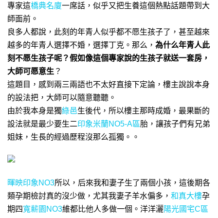
專家這
橋典名廈
一席話，似乎又把生養這個熱點話題帶到大
師面前。
良多人都說，此刻的年青人似乎都不愿生孩子了，甚至越來
越多的年青人選擇不婚，選擇丁克。
那么，
為什么年青人此
刻不愿生孩子呢？假如像這個專家說的生孩子就送一套房，
大師可愿意生
？
這題目，感到兩三兩語也不太好直接下定論，樓主說說本身
的設法把，大師可以隨意聽聽。
由於我本身是獨
綠邑
生後代，所以樓主那時成婚，最果斷的
設法就是最少要生二
印象米蘭NO5-A區
胎，讓孩子們有兄弟
姐妹，生長的經過歷程沒那么孤獨。。
暉映印象NO3
所以，后來我和妻子生了兩個小孩，這後期各
類孕期檢討真的沒少做，尤其我妻子羊水偏多，
和真大樓
孕
期四
寬薪園NO3
維都比他人多做一個。洋洋灑
陽光國宅C區