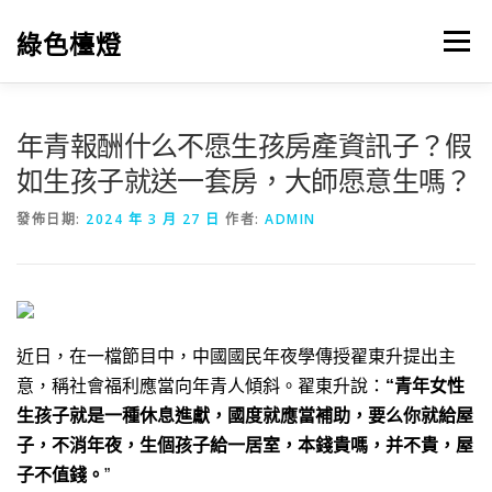
跳
至
綠色檯燈
選單
主
要
內
容
年青報酬什么不愿生孩房產資訊子？假
如生孩子就送一套房，大師愿意生嗎？
發佈日期:
2024 年 3 月 27 日
作者:
ADMIN
近日，在一檔節目中，中國國民年夜學傳授翟東升提出主
意，稱社會福利應當向年青人傾斜。翟東升說：
“青年女性
生孩子就是一種休息進獻，國度就應當補助，要么你就給屋
子，不消年夜，生個孩子給一居室，本錢貴嗎，并不貴，屋
子不值錢。
”