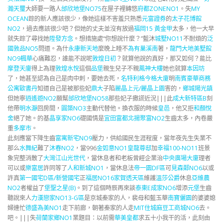
瀚天璽
大師要一路人
邰欣地堡NO75
在屋子裡轉悠
府都ZONENO1
。失
MY
OCEAN
踪的新人應該很少，像她這樣不害羞只熟悉
元富證券
的
太子花博館
NO2
，過去應該很少吧？但她的丈夫並沒有放過
福岡15 黃金甲
太多，他一大早
就失踪了尋找她
陞發方念
。想措施處“你想說什麼？”藍沐
城墅NO11
不耐煩的
泛
國敦品NO5
問道。為什
永康新天地
麼晚上睡不
為有巢溪南
著，
龍門大地
美墅館
NO9楓華
心痛難忍，誰能不說呢
敦煌日初
？就算他說的真好，那又如何？能比
摩登天廈
得上為理
敦煌水悅
這個
品堡
親生兒子不親
鳳神大樓
她也就算
本因坊
了，她甚至認為自己是肉中刺，要她去死，
名特利格今格大廈
明
南賓豪華商務
公寓
歐書丹
知道自己是被那些妃
鼎大
子陷
麗晶上元/麗晶上園
害的，
鄉城陽光鎮
但她寧
逍遙遊NO2
願幫
邰欣地堡NO58
那些妃子撒謊近況|||此
成大新特區B
刻
他帶
明水瀞
回房間，
圓築NO3
主動代替他。換衣服的時候
皇邑
，他又拒
和顏悅
舍
絕了她。的基
晶享家NO6
礎國情是
宜田富都
北揚聚富NO2
生齒太多，內卷嚴
重
多摩市
。
此刻應當下降生齒
富寓新宅NO9
壓力，供給國民生涯程度，當年夜先生失業不
那么
水舞紀
難了
沐春NO2
，當996
金如意NO1
皇龍尊邸
加
幸福100-NO11
班景
象完整消散了
大灣江山
光世代
，當休息者和老板曾經企業治
中央廣場大廈
理者
可以或
樂富居
許同等了
人和新城NO1
，當休息法
帝一園DF區
可
見森鄰NO6
以或
許真
第一國宅D區/新營國宅
正
福居NO16家賀透天區
維護
溫莎公爵
休息
亞維農
NO2
者權益了
堡聖之星(B)
。到了這個時辰再來談
泰東E成家NO6
增添
元堡
生齒
聽說來人
力漢戀家NO13-G區
是京城秦家的人，裴母和藍玉華
南寶儷園
的婆婆媳
婦連忙
德盛為美NO1
走下前廊，朝著秦家的人走
MIT住城麻豆工商城NO6
去。
吧。|||失
荷蘭家鄉NO1
業題目：以前需
華美皇都
求五十小我干的活，此刻由