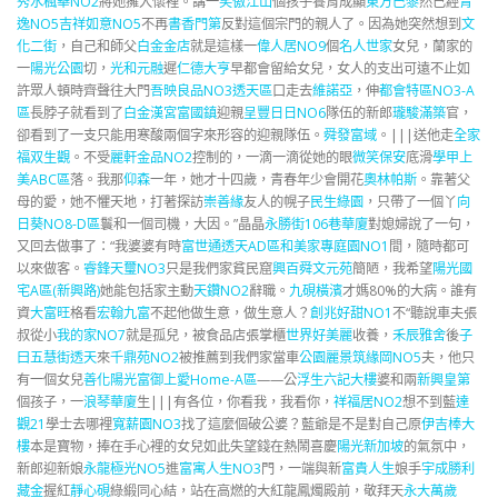
秀水楓華NO2
將她擁入懷裡。講一
笑傲江山
個孩子養育成顯
東方巴黎
然已經
青
逸NO5
吉祥如意NO5
不再
書香門第
反對這個宗門的親人了。因為她突然想到
文
化二街
，自己和師父
白金金店
就是這樣一
偉人居NO9
個
名人世家
女兒，蘭家的
一
陽光公園
切，
光和元融
遲
仁德大亨
早都會留給女兒，女人的支出可遠不止如
許眾人頓時齊聲往大門
吾映良品NO3透天區
口走去
維諾亞
，伸
都會特區NO3-A
區
長脖子就看到了
白金漢宮
富國鎮
迎親
呈豐日日NO6
隊伍的新郎
瓏駿滿築
官，
卻看到了一支只能用寒酸兩個字來形容的迎親隊伍。
舜發富域
。|||送他走
全家
福
双生觀
。不受
麗軒金品NO2
控制的，一滴一滴從她的眼
微笑保安
底滑
學甲上
美ABC區
落。我那
仰森
一年，她才十四歲，青春年少會開花
奧林帕斯
。靠著父
母的愛，她不懼天地，打著探訪
崇善緣
友人的幌子
民生綠園
，只帶了一個丫
向
日葵NO8-D區
鬟和一個司機，大因。”晶晶
永勝街106巷華廈
對媳婦說了一句，
又回去做事了：“我婆婆有時
富世通透天AD區
和美家專庭園NO1
間，隨時都可
以來做客。
睿鋒天璽NO3
只是我們家貧民窟
興百舜文元苑
簡陋，我希望
陽光國
宅A區(新興路)
她能包括家主動
天鑽NO2
辭職。
九硯橫濱
才媽80%的大病。誰有
資
大富旺
格看
宏翰九富
不起他做生意，做生意人？
創兆好甜NO1
不“聽說車夫張
叔從小
我的家NO7
就是孤兒，被食品店張掌櫃
世界好美麗
收養，
禾辰雅舍
後
子
曰五慧街透天
來
千鼎苑NO2
被推薦到我們家當車
公園麗景
筑緣岡NO5
夫，他只
有一個女兒
善化陽光富御
上愛Home-A區
——公
浮生六記大樓
婆和兩
新興皇第
個孩子，一
浪琴華廈
生|||有各位，你看我，我看你，
祥福居NO2
想不到藍
達
觀21
學士去哪裡
寬薪園NO3
找了這麼個破公婆？藍爺是不是對自己原
伊吉棒大
樓
本是寶物，捧在手心裡的女兒如此失望錢在熱鬧喜慶
陽光新加坡
的氣氛中，
新郎迎新娘
永龍極光NO5
進
富寓人生NO3
門，一端與新
富貴人生
娘手
宇成勝利
藏金
握紅
靜心硯
綠緞同心結，站在高燃的大紅龍鳳燭殿前，敬拜天
永大萬歲