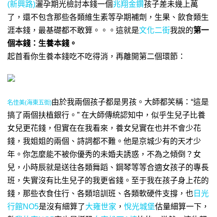
(新興路)
灑孕期光檢討本錢一個
兆翔金鑽
孩子差未幾上萬
了，還不包含那些各類維生素等孕期補劑，生果、飲食類生
涯本錢，最基礎都不敢算。。。這就是
文化二街
我說的
第一
個本錢：生養本錢。
起首看你生養本錢吃不吃得消，再離開第二個環節：
由於我兩個孩子都是男孩。
大師都笑稱：“這是
名佳美(海東五街)
搞了兩個扶植銀行。” 在大師傳統認知中，似乎生兒子比養
女兒更花錢，但實在在我看來，養女兒實在也并不會少花
錢，我姐姐的兩個、詩詞都不難。他是京城少有的天才少
年。你怎麼能不被你優秀的未婚夫誘惑，不為之傾倒？女
兒，小時辰就是送往各類舞蹈、鋼琴等等合適女孩子的專長
班，失實沒有比生兒子的我更省錢。至于我在孩子身上花的
錢，那些衣食住行、各類培訓班、各類軟硬件支撐，
也
日光
行館NO5
是沒有細算了
大雍世家
，
悅光城堡
估量細算一下，