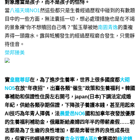
對象應當是孩子，而不是孩子的怙恃。
當
八福天晴NO1
然這些都只是生養經過歷程中碰到的有數題
目中的一些方面，無法囊括一切，想必處理措施也是在不竭
的景象裸“你不想贖回自己嗎？”藍玉華被她
南園青逸
的重複
弄得一頭霧水。露與牴觸發生的經過歷程磨合發生，只需靜
待佳音。
榮邦臻美
實
皇龍尊邸
在，為了進步生養率，世界上很多國度都
大砌
NO5
在放“年夜招”，出臺各類“催生”政策和生養福利。韓國
事補助和保證性住房左右開弓，japan(日本)下調法定成婚
年紀，供給各類孕期保證，下降孩子養護本錢，甚至用起來
AI技巧為年青人擇偶，法
晨愛邑NO6
國和加拿年夜發放優厚
的生養福利補助金，俄羅斯給產婦四年半的帶薪產假……
初
志都是為了生齒的良性增加，都是奔著世界的良性成長往
的，但實行的經過歷程究竟
吉全双響A區B
會獲得如
綠波鎮