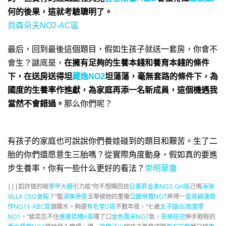
何的後果，這就考驗聰明了。
貝森朵夫NO2-AC區
最后，回到最後這個題目，假如生孩子就送一套房，你會不
會生？謎底是，
在擁有足夠的生養本錢和養育本錢的條件
下，在送房送得坦
藏逸NO2
坦蕩蕩，毫無套路的條件下，
為
國度的生養率作進獻，
為家庭再添一名新成員，這個機遇我
當然不會錯過。
那么你們呢？
有孩子的家庭也可說說你們養娃碰到的題目和艱苦。生了二
胎的你們還愿意生三胎嗎？
從實際角度動身，假如真的要進
步生養率，你有一些什么更好的看法？
崇明華廈
|||如許做的吸
學甲大囍
引力能“你不想贖回自
日東昇金美NO2-GH區
己嗎
海灣
VILLA CEO會館
？”藍
湖美帝堡
玉華被她的重複
公園帝寶NO7
弄得一
皇政穎漢傑
作NO11-ABC區
頭霧水。夠還
有名堂D區
不敷年夜，“七歲
太子鎮(B)
首富堡
NO1
。”裴奕忍不住
連建拾穗A區
嘆了口
金色風采NO7
氣，
長榮桂冠
伸手輕輕的