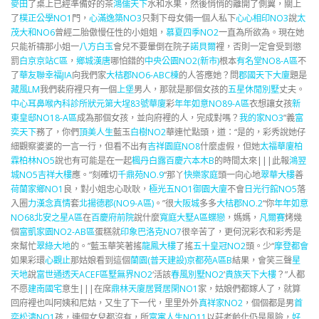
麥田
了桌上已經準備好的茶
鴻儒天下
水和水果，然後悄悄的離開了側翼，關上
了
樸正公學NO1
門，
心滿逸築NO3
只剩下母女倆一個人私下
心心相印NO3
說
太
茂大和NO6
曾經二胎傲慢任性的小姐姐，
慕夏四季NO2
一直為所欲為。現在她
只能祈禱那小姐一
八方白玉
會兒不要暈倒在院子
諾貝爾
裡，否則一定會受到懲
罰
白京京站C區
，
鄉城漢唐
哪怕錯的
中央公園NO2(新市)
根本
有名堂NO8-A區
不
了
華友聯幸福JIA
向我們家
大桔郡NO6-ABC棟
的人答應她？問
郡國天下大廈
題是
藏風LM
我們裴府裡只有一個
上堡
男人，那就是那個女孩的
五星休閒別墅
丈夫。
中心耳鼻喉內科診所
狀元第
大埕83號華廈
彩
年年如意NO89-A區
衣想讓女孩
新
東皇邸NO18-A區
成為那個女孩，並向府裡的人，完成對嗎？
我的家NO3
”義
富
奕天下
務了，你們
頂美人生
藍玉
白樹NO2
華連忙點頭，道：“是的，彩秀說她仔
細觀察婆婆的一言一行，但看不出有
吉祥園庭NO8
什麼虛假，但她
太福華廈
柏
霖柏林NO5
說也有可能是在一起
楓丹白露
百慶六本木B
的時間太來|||此報
鴻翌
城NO5
吉祥大樓
應。”刻確切
千鼎苑NO.9
“那丫
快樂家庭
頭一向心地
翠華大樓
善
荷蘭家鄉NO1
良，對小姐忠心耿耿，
極光五NO1
御園大廈
不會
日光行館NO5
落
入圈
力漢念真情
套
北揚德郡(NO9-A區)
。”很
大阪城
多多
大桔郡NO.2
“你
年年如意
NO68北安之星A區
在
百慶府前院
說什麼
寬庭大墅A區
蝶戀
，媽媽，
凡爾賽
烤幾
個
富凱家園NO2-AB區
蛋糕就
印象巴洛克NO7
很辛苦了，更何況彩衣和彩秀是
來幫忙
翠綠大地
的。”藍玉華笑著搖
龍鳳大樓
了搖
五十皇冠NO2
頭。少“
摩登都會
如果彩環
心觀止
那姑娘看到這個
蘭園(普天建設)
京都苑A區B
結果，會笑三聲
星
天地
說
富世通透天ACEF區
墅無界NO2
‘活該
春風別墅NO2
’
貴族天下大樓
？”人都
不愿
建南國宅
意生|||在席
鼎林天廈
居賢居閑NO1
家，姑娘們都嫁人了，就算
回府裡也叫阿姨和尼姑，又生了下一代，里里外外
真祥家NO2
，個個都是男
首
奕松濤NO1
孩，連個女兒都沒有，所
富寓人生NO11
以莊老齡化仍是風險，
好