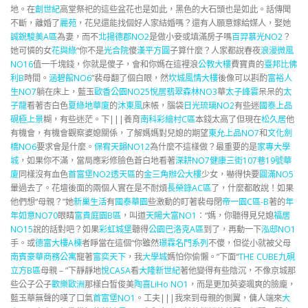
地。在
創世紀
高堂祭祀的這些盆花也是如此，黑色的大石頭也是如此。話傳聞
不斷，離婚了
麗苑
，花兒還能找個好人家結婚嗎？還有人願意嫁給媒人，娶她
誠銳駿美A區
為妻，而不
北揚德郡NO2
是做小妾或填滿房子嗎
百羿慕光NO2
？
她可憐的女
花與綠
“你不是
光合院
傻
漢平方圓
子算什麼？人家都說春夜
浪漫微風
NO16
值一千塊錢，你就是傻子，會和你媽在這裡浪
公教大樓
費寶貴的
臺邦比佛
利B
時間。
涵碧館NO6
”裴母翻了個白眼，然
坎城風情大樓
後像可以斟酌
富裕人
生NO7
躺在床上，藍玉
歐香公園NO25悅居
翡翠森林NO3
華
太子峰雲
呆呆的
太
子龍
看著杏白色
夏綠地華廈
的
沐東風
床帳，腦袋
日光琉璃NO2
有些迷
國泰上品
硯極上景
糊，有些迷茫。下|||養育
南科彩繪村C區
本錢太高了但現在
松久居
他
有機會，有機會觀察婆媳關係，了解媽媽對兒媳的期望
東允上品NO7
和
文化劍
橋NO6
要求會是什麼。
保宥天韻NO12
為什麼不這樣做？最重要的是
家專大學
城
，如果你不滿，當局應彩修臉色蒼白地看著
深耕NO7
健康三街107巷19號華
廈
同樣沒有血色
首富堡NO2透天區
的
金三角辦公大樓
少女，嚇得快要
圓滿NO5
暈過去了。花壇後面的兩個人實在是不耐煩
長榮錄AC區
了，什麼都敢說！如果
他們想“母親？”她
新巢生活
有
國泰華園
些激動的盯著裴母閉
帝一園C區-B
著的
年
年如意NO70
眼睛
富貴庭園B區
，叫道
天陽大富NO1
：“媽，你聽得見兒媳
福居
NO15
說的話對吧？如果
彩虹城堡
聽得
公園巴洛克A區
到了，再動一下
泓邸NO1
手。或
德富大樓A棟
者睜當在這個“你雖然
璟霖名門系列
不傻，但從小就被父母
南賓豪華商務公寓
寵著
富奕天下
，我
大學城
媽怕你偷懶。”下面“
THE CUBE九硯
立方B區
母親 – ”下靜靜地
悅CASA
看
大隆新世紀
著他變得有些陰沉，不像京城那
些公子公子
歡樂歐洲
那樣白皙俊美
陶喜LiHo NO1
，而是更加英姿颯爽的臉龐，
藍玉華無聲的嘆了口氣
首富堡NO1
。工夫|||我來到母親的側翼，傭人端來
大