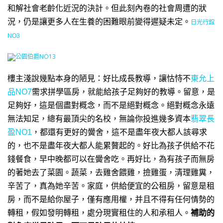
和解社會老齡化近況的決計。但此刻內卷的社會周遭的狀
況，仍是讓更多人在生養的困難眼前變得遲疑未定。
日光行舘
NO3
公園伯爵NO13
樓主淺說幾點本身的陋見：
好比成長教導，讓怙恃不
東允上
品NO7
需求拼學區房，就能給孩子足夠好的教導。
留意，是
足夠好，這是個盡對概念，而不是絕對概念。
絕對概念永遠
無法知足，總有最頂尖的名校，無論你投進幾多資本
翡翠長
盈NO1
，都還有更好的黌舍，這不是盡年夜大都人該尋求
的，也不是盡年夜大都人能累贅起的。
好比為孩子供給不花
錢餐食，早中晚都可以在黌舍吃。
再好比，為有孩子而無房
的著她去了菜園。蔬菜，去雞舍餵雞，撿雞蛋，清理雞糞，
辛苦了，真為她辛苦。家庭，供給便宜的公租房
，留意是租
房，而不是給你屋子，僅有應用權，并且不得有任何情勢的
轉租，假如發明轉租，處分現實租住的人和承租人。
補助的