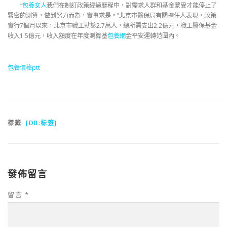
“
包養女人
我們在制訂政策經過歷程中，對需求人群和基金蒙受才能停止了
緊密的測算，做到努力而為，實事求是。”北京市醫保局有關擔任人表現，政策
實行7個月以來，北京市職工就診2.7萬人，總所需支出2.2億元，職工醫保基金
收入1.5億元，收入額度在年度測算基
包養網
金平安運轉范圍內。
包養價格ptt
標籤:
[DB:标签]
發佈留言
留言
*