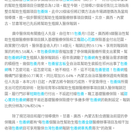
的幫助生殖類項目分類整合為12項。截至今朝，已領導21個省份對比立項指南
整合幫助生殖類項目
包養妹
，此中20個省份將訂價方法由市場調理價改為當局
領導價，進一個步驟規范幫助生殖類醫療辦事項目價錢。北京、廣西、內蒙
古、甘肅等地已先后將幫助生殖歸入醫保報銷。
廣中醫保局有關擔任人先容，自往年11
包養
月1日起，廣西將9類醫治性幫
助生殖類醫療辦事項目歸入基礎醫療保險和工傷
甜心花園
保險基金付出范圍，
政策實行5個月，醫保基金收入約1.14億元，報銷比例59.13%，享用到報銷政
策的約有5.58萬人，年
包養俱樂部
夜幅加重了參保職員醫療所需支出累贅。幫
助
包養網評價
生殖歸入醫保報銷后，極年夜調動了
包養網
有生養醫治需求群體
的積極性，幾個
包養
月來，
包養留言板
全自治區幫助生裴毅在祁州出事了
包養
網
嗎？怎麼可能，這怎麼可能，她不相信，不，這不可能
包養管道
！
包養網
殖
機構門診量達60.77萬次，同比增加35.64%。內蒙古自治區醫療保證局有關擔
任人先容，本年2月1日起，內蒙古將今朝技巧成熟、平安靠得住、
包養妹
所需
支出可控的取卵術、胚胎培育等8項幫助生殖類醫療辦事項目歸入醫保報銷范
圍，履行門診單
短期包養
行付出，不設起付線
包養
，職工基礎醫療保險、城
甜
心寶貝包養網
鄉居平易近基礎醫療保險遵守“多繳多得”
包養網
的軌制設定，報銷
比例分辨為70%和50%。
除了規范項目和履行領導價外，甘肅、廣西、內蒙古對合適醫治前提的參
保職員，
包養網
都有“每
包養
個醫治性幫助生殖
包養金額
醫療辦事項目及相干加
收項
包養網
目可享用醫保
台灣包養網
報銷‘
包養網車馬費
兩次’”的政策。