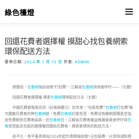
跳
至
綠色檯燈
選單
主
要
內
容
回還花費者選擇權 摸甜心找包養網索
環保配送方法
發佈日期:
2024 年 1 月 13 日
作者:
ADMIN
原題目：
包養網
強迫收取“打包費”，江蘇省
包養網
消保委呼吁——（引題）
回還花費者選擇權 摸索
包養網
環保配送方法（主題）
中國花費者報南京訊（記者薛慶元）近年來，“包裝免費”“
包養網
打包費”幾
次震動花費者的神
包養網
經，免費
包養網
尺度含混、免費沒有顯明提醒甚至強
迫免費飽受花費者詬病。近
包養網
日，江蘇省花費者權益維護委員會呼吁商
包
養
家把能否包裝的選擇權回還給花費者，摸索更環保的配送方法。
前不久，有平臺表現自2024年起外賣開端收取1元包裝費，以求削減對周