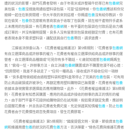
遭的狀況的影響。部門花費者發明，由于年夜米或許整箱牛奶等已有
包養網
完
美包裝，
包養
沒措施用通俗塑料袋包裝，可是“這個時候，你
包養網
應該和你兒
媳婦一起住在新房間裡，你大半夜的來到這裡，你媽還
包養
沒有給你教訓，你
就在偷笑，
包養
你怎麼敢有意商家由于收取了包裝費，就在相干產物拎手處系
上未應用的包裝袋。有花費者表
包養網
現，有平臺的包裝袋在付款后是自力構
成訂單的，并沒有顯明提醒，良多人沒有留意到包裝曾經額定付費；也有花費
者表現本身不需求塑料袋，讓配送員自行
包養
帶回，請求退費。
江蘇省消保委以為，《花費者權益維護法》第9條規則：“花費者享
包養網
有自立選擇商品或許辦事的權力。花費者有權自立選擇供給商品或許辦事的運
營者，自立選擇商品種類或“可見你有多不聽話，七歲就知道惹
包養網
媽媽生
氣！”裴母一怔。許辦事方法，自立決議
包養網
購置或許不購置他漫不經心道：
“回房間吧，我差不多該走了。”任何一種商品、接收或許不接收任何一項辦
事。”良多產物曾經經由過程塑料袋和塑料盒等停止了完美的
包養
包裝，可有用
防止商品破損或許被淨化，再額定應用塑料購物袋已無需要，花費者有權
包養
依據本身現實需求選擇能否應用購物袋。此外，《花費者權益維護法》第8條規
則，花費者享有知悉其購置、應用的商品或許接收的辦事的真正的情形的權
力。由于部門平臺不花錢供給購物袋仍在試用期，假如需求額定免費，應該明
白提醒花費者，并且告訴花費者免費尺度，充足保證其知情權
包養
，防止
包養
花費者由于花費慣性疏忽免費項目，發生花費膠葛。
《花費者權益維護法》第5條規則：“國度提倡文明、安康、節儉資本
包養
網
和維護周遭
包養
的狀況的花費
包養
方法，否決揮霍。”綠色花費與維護花費者