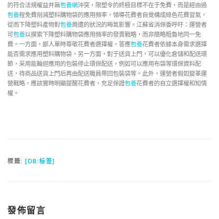
的符合法規權益并無
包養網
沖突，限塑令的終極目標不在于免費，而是經由過
包養
程免費削減塑料購物袋的應用頻率，領導花費者自覺構成綠色花費習氣，
從而下降塑料產物對
包養
周遭的狀況的晦氣影響。江蘇省消保委呼吁：運營者
可
包養
以摸索下降塑料購物袋應用頻率的發賣戰略，而非簡略粗魯地同一免
費。一方面，鄙人單時尊敬花費者選擇權，答應
包養
花費者依據本身需求選擇
能否需求應用塑料購物袋，另一方面，對于送貨上門，可以優化倉儲和配送環
節，采用能輪迴應用的包裝停止環保配送，例如可以應用布袋等環保資料配
送，待商品送貨上門后再由配送職員帶回包裝袋等。此外，運營者假如變革運
營戰略，應該實時明顯提醒花費者，充足保證
包養
花費者的自立選擇權和知情
權。
標籤:
[DB:标签]
發佈留言