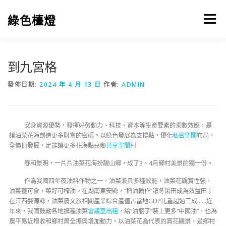
跳
至
綠色檯燈
選單
主
要
內
容
到九宮格
發佈日期:
2024 年 4 月 13 日
作者:
ADMIN
安身資源優勢，發揮好勞動力、科技、資本等生產要素的乘數效應，是
讓油菜花海創造更多財富的密碼。以綠色發展為支撐點，優化
私密空間
布局，
全價值發掘，定能讓更多花海點亮鄉
共享空間
村
春和景明，一片片油菜花海扮靚山鄉，成了3、4月鄉村美景的獨一份。
作為我國四年夜油料作物之一，油菜兼具多種效能，油菜花觀賞性強，
油菜薹可食，菜籽可榨油。在湖南東安縣，“稻油輪作”讓冬閑田成為效益田；
在江西婺源縣，油菜農文旅相關產業綜合產值占當地GDP比重超過三成……近
年來，我國鼓勵各地擴種油菜
會議室出租
，給“油瓶子”裝上更多“中國油”，也為
農平易近增收和鄉村周全振興增加動力。以油菜花為代表的賞花觀景，是鄉村