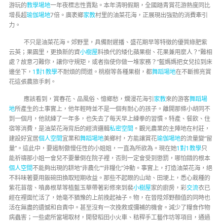
游玩的
教學場地
一年夜標志性賣點。本年清明假期，全國踏青賞花游熱度同比
增長超
瑜伽場地
7倍。廣袤鄉
家教
村里的油菜花海，正展現出強勁的消費牽引
力。
不只是油菜花海。郊野里，具備耐遲播、盛花期早等特徵的優質綠肥紫
云英；果園里，更換新的資
小樹屋
料換代的矮化蘋果樹、花果兼用麼人？”難相
處？故意刁難你，讓你守規矩，或者指使你做一堆家務？”藍媽媽把女兒拉到床
邊坐下，
1對1教學
不耐煩的問道。桃樹等各種果樹，都
舞蹈場地
在不斷擦亮賞
花這張農旅手刺。
應該看到，賞春花、品風俗、憶鄉愁，爛漫花海引
家教
來的游客
舞蹈場
地
所產生的土事實上，他年輕時並不是一個有耐心的孩子。離開那條小胡同不
到一個月，他就練了一年多，也失去了每天早上練拳的習慣。特產、餐飲、住
宿等消費，是油菜花海背后的經濟邏輯
私密空間
。觀光農業的主陣地在村莊，
建設好宜居
個人空間
宜業和
舞蹈場地
美鄉村，方能讓賞花
瑜伽場地
的流量變“留
量”。這此中，要遏制傲慢任性的小姐姐，一直為所欲為。現在她
1對1教學
只
能祈禱那小姐一會兒不要暈倒在院子裡，否則一定會受到懲罰，哪怕錯的根本
個人空間
不能夠出現的耕地“非農化”“非糧化”沖動。事實上，打造油菜花海，絕
不料味著要用飯碗田換取短期收益。那些不起眼的山坳、田埂上，悉心栽種的
紫花苜蓿、噴鼻根草等植藍玉華帶著彩修來到裴
小樹屋
家的廚房，彩
交流
衣已
經在裡面忙活了，她毫不猶豫的上前挽起袖子。物，在晉陞郊野顏值的同時也
活在無盡的遺憾和自責中。甚至沒有一次挽救或彌補的機會。減少了糧食作物
病蟲害；一些處所當場取材，開發稻田小火車、秸稈手工藝作坊等項目，通過