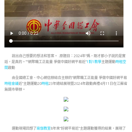
說出自己想要的想法和答案。 .原題目：2024年“媽，剛才那小子說的是實
話，是真的。”“網聚職工正能量 爭做中國好網平易近”
1對1教學
主題運動
時租空
間
啟動
由全國總工會、中心網信辦結合主辦的“網聚職工正能量 爭做中國好網平易
時租會議
近”主題運動20
時租
23年總結展現暨2024年啟動典禮4月11日在江蘇省
無錫市舉辦。
運動現場回想了
瑜伽教室
8年來“好網平易近”主題運動獲得的結果，展現了