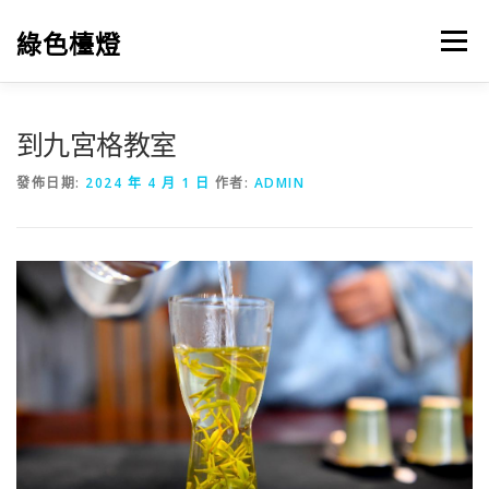
跳
至
綠色檯燈
選單
主
要
內
容
到九宮格教室
發佈日期:
2024 年 4 月 1 日
作者:
ADMIN