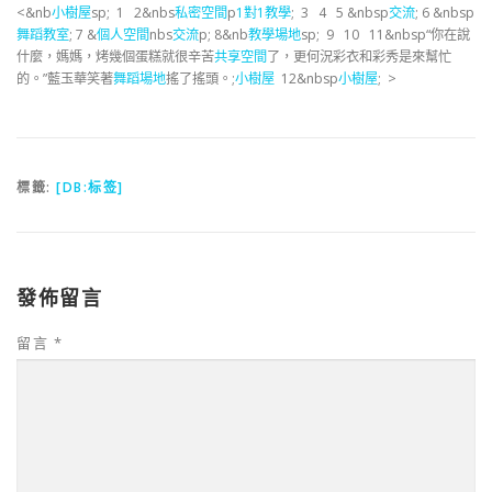
<&nb
小樹屋
sp; 1 2&nbs
私密空間
p
1對1教學
; 3 4 5 &nbsp
交流
; 6 &nbsp
舞蹈教室
; 7 &
個人空間
nbs
交流
p; 8&nb
教學場地
sp; 9 10 11&nbsp“你在說
什麼，媽媽，烤幾個蛋糕就很辛苦
共享空間
了，更何況彩衣和彩秀是來幫忙
的。”藍玉華笑著
舞蹈場地
搖了搖頭。;
小樹屋
12&nbsp
小樹屋
; >
標籤:
[DB:标签]
發佈留言
留言
*