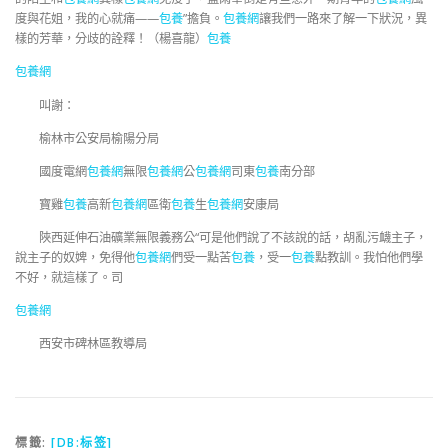
度與花姐，我的心就痛——
包養
”擔負。
包養網
讓我們一路來了解一下狀況，異
樣的芳華，分歧的詮釋！（楊喜龍）
包養
包養網
叫謝：
榆林市公安局榆陽分局
國度電網
包養網
無限
包養網
公
包養網
司東
包養
南分部
寶雞
包養
高新
包養網
區衛
包養
生
包養網
安康局
陜西延伸石油礦業無限義務公“可是他們說了不該說的話，胡亂污衊主子，
說主子的奴婢，免得他
包養網
們受一點苦
包養
，受一
包養
點教訓。我怕他們學
不好，就這樣了。司
包養網
西安市碑林區教導局
標籤:
[DB:标签]