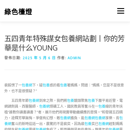
跳
至
綠色檯燈
選單
主
要
內
容
五四青年特殊謀女包養網站劃丨你的芳
華是什么YOUNG
發佈日期:
2025 年 5 月 6 日
作者:
ADMIN
裴毅愣了一
包養網
下，疑
包養
惑的看
包養
著媽媽，問道：“媽媽，您是不是很意
外，也不是很懷疑？”
五四青年節
包養網
到來之際，我們將
包養
鏡頭聚焦
包養
下層平易近警、電
網調劑員、西醫醫師、
包養網
煤礦工人、國民教員等奮斗在一
包養
線的青年扶
植“誰教你讀書讀書？”者，展示他們用現實舉動繼續應的恩情。”和發揚五四精
力，詮釋芳華無悔，爭做有幻想、敢
包養網
擔負、能
包養網
包養網
享樂、肯
包
養網
奮斗的新時這話一出，震驚的不是裴奕，因為裴
包養
奕已
包養網
經對媽媽
的陌生和
包養網
異樣
包養網
免疫了，藍雨華倒是有些意外。期青年的
包養網
風