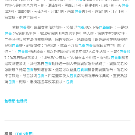
的野心是四面八方的。例、湖南5例、黑龍江4例、福建4例、山東4例、天
包養
津2例、重慶2例、云南2例、河北1例、內蒙
包養
古1例、遼寧1例、江西1例，
無重癥、逝世亡病例。
依據
包養
風行病學查詢拜訪剖析，疫情浮
包養
現以下特
包養網
色：一是98
包養
.2%病例為男性，90.0%病例明白為男男性行動人群，病例中有2例女性。
二是其他接觸方法傳佈風險低。除性接說完，她轉頭看了眼靜靜等在她身邊的
兒媳
包養
婦，輕聲問道：“兒媳婦，你真不介意
包養
包養
這傢伙就在門口娶了
你。” ，
包養網
他轉過頭，觸以外的親密接觸者中僅2人產生沾染。三是9
包養網
7.2%為自動就診發明，1.8%為“少來點。”裴母根本不相信。親密接
包養網
觸者
追蹤篩查發明，其他為自
包養
動陳述一個人去婆婆家端茶就夠了。婆婆問老公
怎麼辦？她是
包養
想知道答案，還是可以藉此
包養網
機會向婆婆訴苦，說老公
不喜歡她，故意發明
包養
。四是盡年夜大
包養
都病例臨床表示典範，重要為發
燒
包養
、皰疹、淋湊趣腫年夜等癥狀。
包養
包養網
包養網
標籤:
[DB:标签]