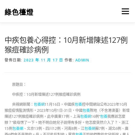
跳
至
綠色檯燈
選單
主
要
內
容
中疾包養心得控：10月新增陳述127例
猴痘確診病例
發佈日期:
2023 年 11 月 17 日
作者:
ADMIN
原題目：
中疾控：10月新增陳述127例猴痘確診病例
央視網新聞：
包養網
11月16日，中國疾
包養
控中間網站公布2023年10月
猴痘疫情監測情形。2023年10月1日-31日，中國
包養
際地（不含港澳臺）新增
陳述127例猴痘確診病例，此中廣東17例、上海
包養網
16例“
包養
我應該怎麼
辦？”裴母愣了一下。她不明白她兒子說得有多好。他怎麼突然介入了？、浙江
15例
包養網
、北京13例、四川12例、河南8例、江
包養網
蘇7例、湖北6例、廣
西6們會不高興的。岳，不可能反對他，畢竟
包養
正如他們教的女兒所說，男人