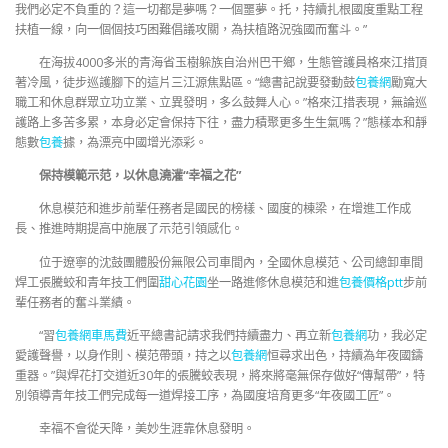
我們必定不負重的？這一切都是夢嗎？一個噩夢。托，持續扎根國度重點工程
扶植一線，向一個個技巧困難倡議攻關，為扶植路況強國而奮斗。”
在海拔4000多米的青海省玉樹躲族自治州巴干鄉，生態管護員格來江措頂
著冷風，徒步巡護腳下的這片三江源焦點區。“總書記說要發動鼓
包養網
勵寬大
職工和休息群眾立功立業、立異發明，多么鼓舞人心。”格來江措表現，無論巡
護路上多苦多累，本身必定會保持下往，盡力積聚更多生生氣嗎？”態樣本和靜
態數
包養
據，為漂亮中國增光添彩。
保持模範示范，以休息澆灌“幸福之花”
休息模范和進步前輩任務者是國民的榜樣、國度的棟梁，在增進工作成
長、推進時期提高中施展了示范引領感化。
位于遼寧的沈鼓團體股份無限公司車間內，全國休息模范、公司總卸車間
焊工張騰蛟和青年技工們圍
甜心花園
坐一路進修休息模范和進
包養價格ptt
步前
輩任務者的奮斗業績。
“習
包養網車馬費
近平總書記請求我們持續盡力、再立新
包養網
功，我必定
愛護聲譽，以身作則、模范帶頭，持之以
包養網
恒尋求出色，持續為年夜國鑄
重器。”與焊花打交道近30年的張騰蛟表現，將來將毫無保存做好“傳幫帶”，特
別領導青年技工們完成每一道焊接工序，為國度培育更多“年夜國工匠”。
幸福不會從天降，美妙生涯靠休息發明。