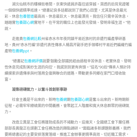
湖北仙桃市的樓棟街巷間，京東快遞員許磊往返穿越，濕透的后背見證著
一個個快遞精準抵達。“總書記良多話都說到了我們心田里，尤其是休息最光
彩、休息
包養管道
最高尚、休息最巨大、休息最漂亮。我信任只需辛苦休息，
踏踏實
包養甜心網
實地干，在平常的職位上也能發光發燒、發明幸福生涯。”他
說。
走進貴
包養網比較
州省赤水市年夜同鎮平易近族村的非遺竹編產學研基
地，貴州“赤水竹編”非遺代表性傳承人楊昌芹副手把手領導村平易近們編織竹編
產物
包養網ppt
。
“總書記
包養網評價
說要‘鼓勵全部國民經由過程辛苦休息、老實休息、發明
性休息完成對美妙生涯的向往’，我感到到更有奔頭。”這名“90后”傳承人預計持
續摸索非遺傳承與村落周全復興聯合的道路，帶動更多同鄉在家門口增收致
富。
凝集磅礴氣力，以奮斗首創新事跡
社會主義是干出來的，新時
包養網
期
包養甜心網
是奮斗出來的。新時期新
征程，必需牢牢繚繞黨的中間義務，會聚起工人階層和寬大休息群眾的磅礴氣
力。
改造立異是工會任務蓬勃成長的不竭動力。這幾天，全國總工會下層任務
部部長黃龍正在謀劃工會任務改造的蹲點調研。“面臨諸多新課題新義務，我們
要將總書記的主要安排落實落細，推進工會辦事更精準高效、切近職工需求，