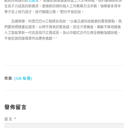
動把持周遭的狀
包養
況。“總書記高度器重財產工人步隊扶植，我們要順應新質
生孩子力成長的新需求，更換新的資料個人工作教導方法手腕，領導更多青年
學子走上技巧成才、技巧報國之路。”劉功平易近說。
全國勞模、阿里巴巴AI工程師余亮說：“以後正處科技變更的要害節點，我
們要依照總書記請求，以時不再來的緊急感，捉住汗青機會，果斷不移地推進
人工智能等新一代信息技巧立異成長，為以中國式古代化周全推動強國扶植、
平易近族回復偉業作出應有進獻。”
標籤:
[DB:标签]
發佈留言
留言
*