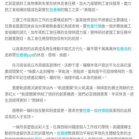
尤其是做好工會辦事新失業形狀休息者任務，加大力度聰明工會扶植等，盡力
把工會組織扶植成名副實在
包養網
的職工之家。”黃龍說。
工運工作是黨的工作的主要構成部門。當真進修習近平總書記主要講話，
甘肅省臨夏回族自治州東鄉縣委書記馬斌表現，要
包養行情
進一個步驟施展工
會組織的感化，加年夜對工會任務的支撐保證力度，實時研討處理工會任務中
的嚴重題目，為工會任務發明加倍有利的前提。
以高東西的品質成長周全推動中國式古代化，離不開千萬萬萬休
包養合約
息群眾
包養網ppt
的休息、發明、貢獻。
在河南省商丘市梁園區趙博村，沃野千里，種糧年夜戶劉志平允在高尺度
農田間繁忙。“咱農人此刻種地，旱能澆、澇能排，當局還不花錢領導飛防，我
們要牢牢記住總書記囑托，種好地，端穩中國人本身的飯碗。”
重慶軌道路況謝家灣站內，“軌道闤闠”炊火氣滿滿，棋棋面包攤主周靜的生
意紅火。“‘軌道闤闠’供給了很好的創業機遇，我們必定踏踏實實、辛苦休息，把
生涯過得更好！”周靜說。
適應新一輪科技反動和財產變更，需求夯實
包養一個月價錢
高東西的品質
成長的人才支持。
一無所長塑造出彩人生。在廣西柳州鐵道個人工作技巧學院，高鐵運轉主
動把持虛擬仿真正的訓基地內，
包養網
教員劉功平易近率領先生體驗全新的主