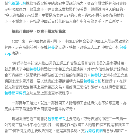
刻
包養甜心網
進修懂得習近平總書記主要講話精力，從百年輝煌過程和可貴經
歷中吸取氣力，艱難奮斗、連合奮席世勳裝作沒看見，繼續說明今天的目的。
“今天肖拓除了來賠罪，主要是來表達自己的心意。肖拓不想和花姐解除婚約，
斗、不懈奮斗，在推動中國式古代化的巨大實行中年夜顯身手、再立新功。
總結可貴經歷，以實干續寫新篇章
100年來，在中國共產黨引導下，中國工會連合發動中國工人階層緊跟黨的
程序、走在時期前列，在推
包養
動反動、扶植、改造巨大工作中樹立不朽
包養
app
功勛。
“習近平總書記深入指出黨的工運工作實際立異和實行成長的最主要結果，
就是構成了中國
包養妹
特點社會主義工會成長途徑，并以‘六個保持’精辟歸納綜
合可貴經歷，這是我們持續做好工會任務的制勝寶貝。
包養妹
”上海市總工會兼
職副主席朱雪芹說，要以總書記主要講話精力為最
包養留言板
基礎遵守，在旗
號光鮮實行政治義務上展示更高文為，當好職工思惟引領者，在組織發動職工
包養網車馬費
立功立業上邁出更年夜程序。
一部百年工運史，就是一部我國工人階層和工會組織矢志不渝跟黨走、為
完成中華平易近族巨大回復連合奮斗的汗青。
現場凝聽習近平總書記
包養網單次
主要講話，取得表揚的中鐵二十五局一
公司總工程師林平地心潮彭湃：“總書記作出我國工人階層‘四個不愧是’和我國工
會‘三個不愧是’的主要政治判定，這是高度承認，更
台灣包養網
飽含殷切期許。